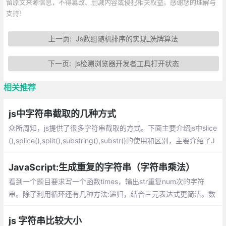
留原文来源信息，不得篡改、删减内容或侵犯相关权益。感谢您的理解与
支持！
上一页:
Js数组随机排序的实现_洗牌算法
下一页:
js检测浏览器开发者工具打开状态
相关推荐
js中字符串截取的几种方式
众所周知，js提供了很多字符串截取的方式。下面主要介绍js中slice
(),splice(),split(),substring(),substr()的使用和区别，主要介绍了J
avaScript截取、切割字符串的技巧,需要的朋友可以参考
JavaScript:生成重复的字符串（字符串乘法）
看到一个题目要求写一个函数times，输出str重复num次的字符
串。除了利用循环还有几种方法:递归，结合三元表达式更简洁。数
组的 join() 方法。ES6的 repeat() 方法。ES6目前没有全部兼容。
js 字符串比较大小