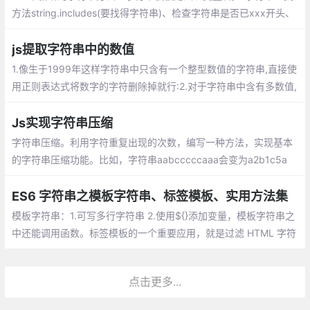
方法string.includes(要找得字符串)、检查字符串是否已xxx开头、
字符串重复方法string.repeat(次数)、字符串填充string.padStart
js提取字符串中的数值
1.像生于1999年这样字符串中只含有一个整型数值的字符串,直接使
用正则表达式将数字的字符删除掉就行:2.对于字符串中含有多数值,
使用字符串的match方法,通过正则表达式提取字符串的所有数字(包
含整数和小数):
Js实现字符串压缩
字符串压缩。利用字符重复出现的次数，编写一种方法，实现基本
的字符串压缩功能。比如，字符串aabcccccaaa会变为a2b1c5a
3。若“压缩”后的字符串没有变短，则返回原先的字符串。你可以假
设字符串中只包含大小写英文字母
ES6 字符串之模板字符串、标签模板、实用方法集
模板字符串：1.可写多行字符串 2.使用${}添加变量，模板字符串之
中还能调用函数。标签模板的一个重要应用，就是过滤 HTML 字符
串，防止用户输入恶意内容。
点击更多...