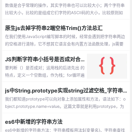
数值是合乎常理的操作，其实字符串也可以比较大小；两个字符串
比较大小，比较的是组成它们字符的ASCII码的大小，比较原则如
下：比较的是字符的ASCII码的大小。
原生js去掉字符串2端空格Trim()方法总汇
在我们使用JavaScript编写脚本的时候，经常会遇到把字符串两边
的空格进行清除，它不想其它语言会有内置方法函数处理，js需要
我们自己代码来实现。如果用过jquery库的话，它提供了trim方
法，我们可以直接使用。
JS判断字符串小括号是否成对合法
要判断（）是否成对；运用栈的后进先出 的
特点，定义一个空数组，作为栈；for循环遍
历字符串，当遇到（的时候就把（添加到空
数组最顶端，push方法，记录发现一个左括
js中String.prototype实现string过滤空格_字符串空格过滤
号；
我们都知道prototype可以向对象上添加属性和方法，语法如下：o
bject.prototype.name=value。这篇文章就是利用prototype，为
字符串扩展过滤空格的方法
es6中新增的字符串方法
es6中新增的字符串方法：字符串模板用法${变量名}、字符串查找