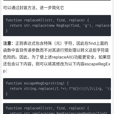
可以通过封装方法，进一步简化它
function replaceAll(str, find, replace) {
  return str.replace(new RegExp(find, 'g'), replace);
}
注意：
正则表达式包含特殊（元）字符，因此在find上面的
函数中盲目传递参数而不对其进行预处理以转义这些字符是
危险的。因此，为了使上述replaceAll()功能更安全，如果您
还包含以下内容，则可以将其修改为以下内容escapeRegEx
p：
function escapeRegExp(string) {

  return string.replace(/[.*+\-?^${}()|[\]\\]/g, '\\$
}
function replaceAll(str, find, replace) {

  return str.replace(new RegExp(escapeRegExp(find), 'g