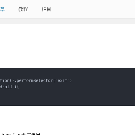
章
教程
栏目
tion().performSelector("exit")

roid'){

ype 为 exit 来退出。