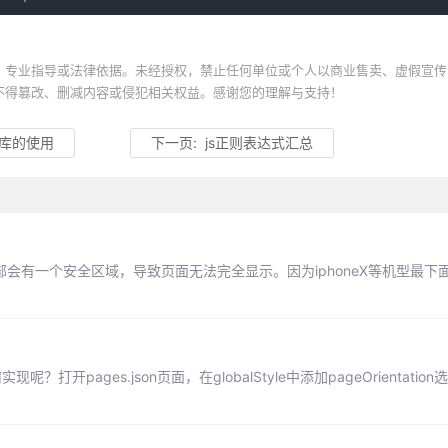
、专业指导或法律依据。未经授权，禁止任何单位或个人以商业售卖、虚假宣传
不得篡改、删减内容或侵犯相关权益。感谢您的理解与支持！
请求库的使用
下一页:
js正则表达式汇总
底部会有一个安全区域，导致页面无法完全显示。因为iphoneX等机型最下
pages.json页面，在globalStyle中添加pageOrientation