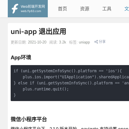
Web前端开发网
首页
资源
工具
文
web.fly63.com
uni-app 退出应用
分享
更新日期:
2021-10-20
阅读:
3.2k
标签:
uniapp
App环境
if (uni.getSystemInfoSync().platform == 'ios'){

    plus.ios.import("UIApplication").sharedApplica
} else if (uni.getSystemInfoSync().platform == 'and
    plus.runtime.quit();

微信小程序平台
微信小程序平台下，2.1.0 版本开始，navigate 支持设置 open-t