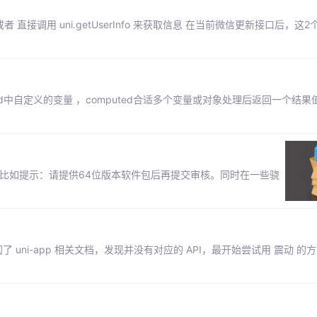
息，或者 直接调用 uni.getUserInfo 来获取信息 在当前微信更新接口后，
uted中自定义的变量 ，computed合适多个变量或对象处理后返回一个结
比如提示：请提供64位版本软件包后再提交审核。同时在一些骁
阅了 uni-app 相关文档，发现并没有对应的 API，最开始尝试用 震动 的