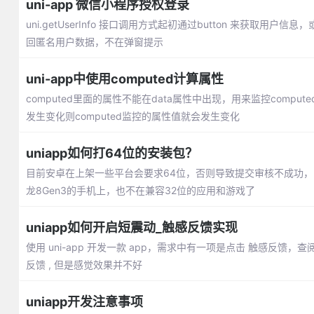
uni-app 微信小程序授权登录
uni.getUserInfo 接口调用方式起初通过button 来获取用户信
回匿名用户数据，不在弹窗提示
uni-app中使用computed计算属性
computed里面的属性不能在data属性中出现，用来监控comp
发生变化则computed监控的属性值就会发生变化
uniapp如何打64位的安装包？
目前安卓在上架一些平台会要求64位，否则导致提交审核不成功，
龙8Gen3的手机上，也不在兼容32位的应用和游戏了
uniapp如何开启短震动_触感反馈实现
使用 uni-app 开发一款 app，需求中有一项是点击 触感反馈，查
反馈 , 但是感觉效果并不好
uniapp开发注意事项