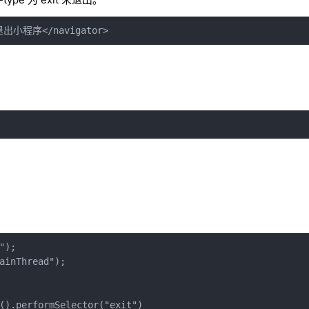
">退出小程序</navigator>
);

ainThread");

().performSelector("exit")