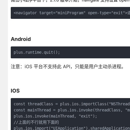
<navigator target="miniProgram" open-type="exit
Android
注意：iOS 平台不支持此 API，只能是用户主动杀进程。
IOS
const threadClass = plus.ios.importClass("NSThread"
const mainThread = plus.ios.invoke(threadClass, "m
plus.ios.invoke(mainThread, "exit");

//上面的不行就用下面的

plus.ios.import("UIApplication").sharedApplication