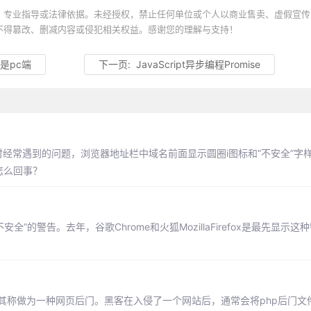
、专业指导或法律依据。未经授权，禁止任何单位或个人以商业售卖、虚假宣传
不得篡改、删减内容或侵犯相关权益。感谢您的理解与支持！
是pc端
下一页:
JavaScript异步编程Promise
站时经常遇到的问题，浏览器地址栏中域名前面显示圆圈i图标和“不安全”字
怎么回事？
不安全”的警告。去年，谷歌Chrome和火狐MozillaFirefox是最先显示
以将其称做为一种网页后门。黑客在入侵了一个网站后，通常会将php后门文