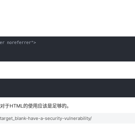
。
er noreferrer">

er` 对于HTML的使用应该是足够的。
get_blank-have-a-security-vulnerability/