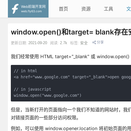
Web前端开发网
首页
资源
工具
文
web.fly63.com
window.open()和target= blank
分享
更新日期:
2021-09-20
阅读:
2.7k
标签:
安全
我们经常使用 HTML target="_blank" 或 window.o
// in html

<a href="www.google.com" target="_blank">open googl
// in javascript

window.open("www.google.com")
但是，当新打开的页面指向一个我们不知道的网站时，我们就会
对链接页面的一些部分访问权限。
例如，可以使用 window.opener.location 