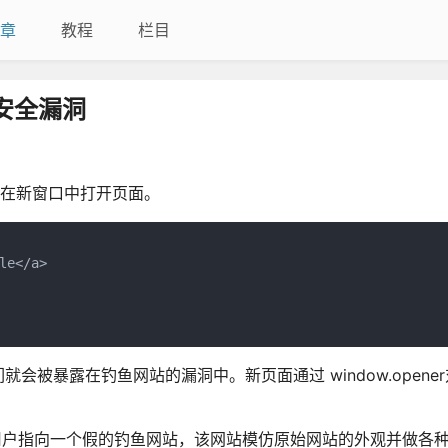
章
教程
栏目
存在安全漏洞
pen() 在新窗口中打开页面。
e</a>

被暴露在钓鱼网站的漏洞中。新页面通过 window.opene
将初始页面的用户指向一个假的钓鱼网站，该网站模仿原始网站的外观并做各