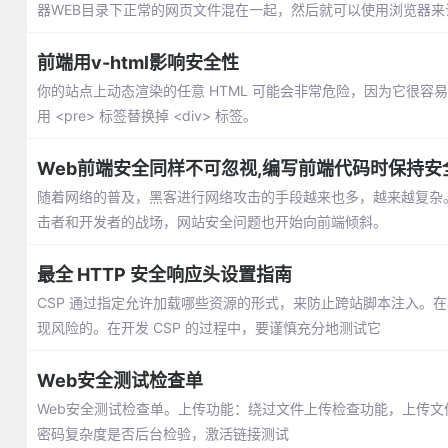
器WEB目录下正常的网页文件混在一起，然后就可以使用浏览器来访
前端用v-html影响安全性
你的站点上动态渲染的任意 HTML 可能会非常危险，因为它很容易
用 <pre> 标签替换掉 <div> 标签。
Web前端安全同样不可忽视,编写前端代码时保持安
随着网络的普及，黑客进行网络攻击的手段越来也多，越来越复杂。前端的H
击者和开发者的战场，网站安全问题也开始向前端倾斜。
最全 HTTP 安全响应头设置指南
CSP 通过指定允许加载哪些资源的形式，来防止跨站脚本注入。
现风险的。在开发 CSP 的过程中，要谨慎充分地测试它
Web安全测试检查单
Web安全测试检查单。上传功能：绕过文件上传检查功能，上传
密码复杂度是否后台检验，激活链接测试