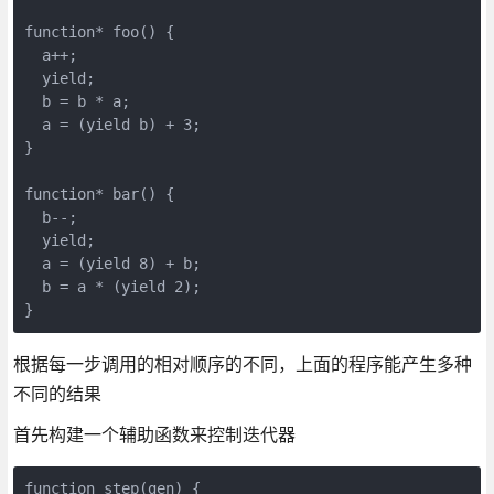
function* foo() {
  a++;
  yield;
  b = b * a;
  a = (yield b) + 3;
}
function* bar() {
  b--;
  yield;
  a = (yield 8) + b;
  b = a * (yield 2);
}
根据每一步调用的相对顺序的不同，上面的程序能产生多种
不同的结果
首先构建一个辅助函数来控制迭代器
function step(gen) {