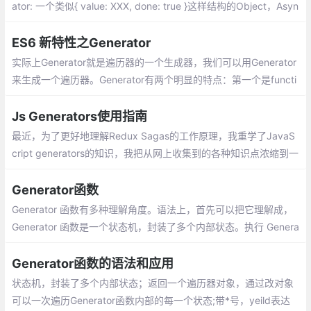
ator: 一个类似{ value: XXX, done: true }这样结构的Object，Asyn
c: 始终返回一个Promise，使用await或者.then()来获取返回值
ES6 新特性之Generator
实际上Generator就是遍历器的一个生成器，我们可以用Generator
来生成一个遍历器。Generator有两个明显的特点：第一个是functi
on关键字与函数名之间有一个星号，一般而言是将两者写在一起
的。第二个是在函数体内部有一个yield的关键字
Js Generators使用指南
最近，为了更好地理解Redux Sagas的工作原理，我重学了JavaS
cript generators的知识，我把从网上收集到的各种知识点浓缩到一
篇文章里，我希望这篇文章既通俗易懂，又足够严谨，可以作为初
学者的generators使用指南。
Generator函数
Generator 函数有多种理解角度。语法上，首先可以把它理解成，
Generator 函数是一个状态机，封装了多个内部状态。执行 Genera
tor 函数会返回一个遍历器对象,也就是说，Generator 函数除了状
态机，还是一个遍历器对象生成函数。返回的遍历器对象，可以依
Generator函数的语法和应用
次遍历 Generator 函数内部的每一个状态。
状态机，封装了多个内部状态；返回一个遍历器对象，通过改对象
可以一次遍历Generator函数内部的每一个状态;带*号，yeild表达