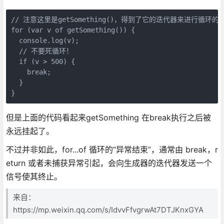
// 注意这里是getSomething()，得到了它的迭代器来进行循环的
for (var v of getSomething()) {
  console.log(v);
  // 不要死循环！
  if (v > 500) {
    break;
  }
}
但是上面的代码看起来getSomething 在break执行之后被
永远挂起了。
不过并非如此，for...of 循环的“异常结束”，通常由 break，r
eturn 或者未捕获异常引起，会向生成器的迭代器发送一个
信号使其终止。
来自：
https://mp.weixin.qq.com/s/IdvvFfvgrwAt7DTJKnxGYA