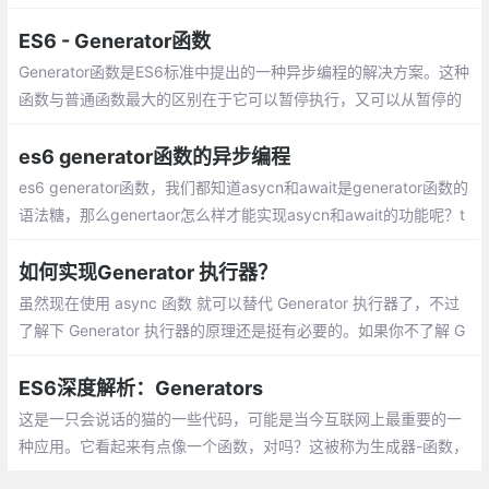
式定义不同的内部状态；调用 Generator 函数后，该函数并不执
行，返回的也不是函数运行结果
ES6 - Generator函数
Generator函数是ES6标准中提出的一种异步编程的解决方案。这种
函数与普通函数最大的区别在于它可以暂停执行，又可以从暂停的
位置恢复继续执行。从语法上看，Generator函数就是一个状态
机，封装了许多内部状态。
es6 generator函数的异步编程
es6 generator函数，我们都知道asycn和await是generator函数的
语法糖，那么genertaor怎么样才能实现asycn和await的功能呢？t
hunk函数 将函数替换成一个只接受回调函数作为参数的单参数函数
如何实现Generator 执行器？
虽然现在使用 async 函数 就可以替代 Generator 执行器了，不过
了解下 Generator 执行器的原理还是挺有必要的。如果你不了解 G
enerator，那么你需要看这里。
ES6深度解析：Generators
这是一只会说话的猫的一些代码，可能是当今互联网上最重要的一
种应用。它看起来有点像一个函数，对吗？这被称为生成器-函数，
它与函数有很多共同之处。但你马上就能看到两个不同之处。