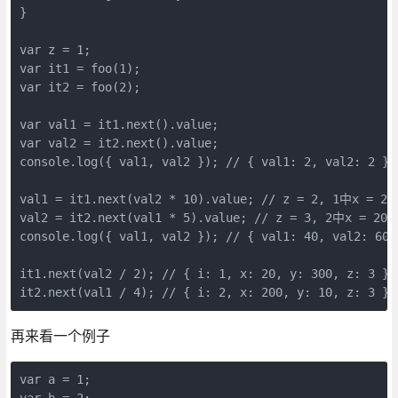
}
var z = 1;
var it1 = foo(1);
var it2 = foo(2);
var val1 = it1.next().value;
var val2 = it2.next().value;
console.log({ val1, val2 }); // { val1: 2, val2: 2 }
val1 = it1.next(val2 * 10).value; // z = 2, 1中x = 20
val2 = it2.next(val1 * 5).value; // z = 3, 2中x = 200
console.log({ val1, val2 }); // { val1: 40, val2: 600
it1.next(val2 / 2); // { i: 1, x: 20, y: 300, z: 3 }
it2.next(val1 / 4); // { i: 2, x: 200, y: 10, z: 3 }
再来看一个例子
var a = 1;
var b = 2;