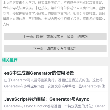
本文内容仅供个人学习、研究或参考使用，不构成任何形式的决策建议、
专业指导或法律依据。未经授权，禁止任何单位或个人以商业售卖、虚假
宣传、侵权传播等非学习研究目的使用本文内容。如需分享或转载，请保
留原文来源信息，不得篡改、删减内容或侵犯相关权益。感谢您的理解与
支持！
上一页:
曝光！前端程序员「摸鱼」的技巧
下一页:
如何教女友学编程？
相关推荐
es6中生成器Generator的使用场景
由于Generator可以暂停函数执行，返回任意表达式的值，这使得
Generator有多种应用场景，这篇文章简单整理一些Generator的使
用场景:异步操作的同步化表达、控制流管理、部署 Iterator 接口、
作为数据结构
JavaScript异步编程：Generator与Async
Generator与async function都是返回一个特定类型的对象：Gener