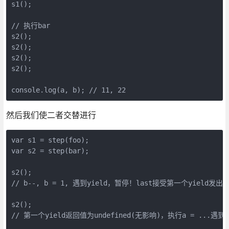
s1();
// 执行bar
s2();
s2();
s2();
s2();
console.log(a, b); // 11, 22
然后我们使二者交替进行
var s1 = step(foo);
var s2 = step(bar);
s2();
// b--, b = 1, 遇到yield，暂停！last接受第一个yield发出的
s2();
// 第一个yield返回值为undefined(无影响)，执行a = ...遇