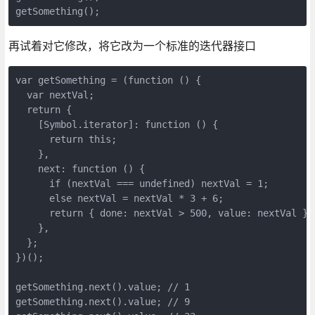
getSomething();
再试着对它修改，将它改为一个标准的迭代器接口
var getSomething = (function () {
  var nextVal;
  return {
    [Symbol.iterator]: function () {
      return this;
    },
    next: function () {
      if (nextVal === undefined) nextVal = 1;
      else nextVal = nextVal * 3 + 6;
      return { done: nextVal > 500, value: nextVal };
    },
  };
})();
getSomething.next().value; // 1
getSomething.next().value; // 9