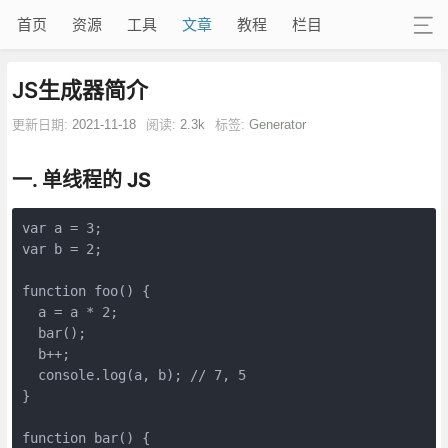
首页
资源
工具
文章
教程
栏目
JS生成器简介
更新日期:
2021-11-18
阅读:
2.3k
标签:
Generator
一. 单线程的 JS
var a = 3;
var b = 2;
function foo() {
  a = a * 2;
  bar();
  b++;
  console.log(a, b); // 7, 5
}
function bar() {