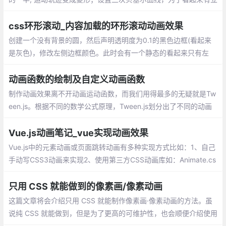
体感添加scale属性,scale动画应该是X轴和Y轴的时间总和
css环形滚动_内容加载的环形滚动动画效果
创建一个没有背景的圆，然后声明透明度为0.1的黑色边框(看起来
是灰色)，修改左侧边框颜色。此时会有一个静态的看起来只有左
边框有颜色的空心圆。然后声明一个该元素逆时针旋转360度的动
画，并让该动画无限播放(infinite)即可
动画函数的绘制及自定义动画函数
制作动画效果离不开动画运动函数，而我们用得最多的无疑就是Tw
een.js。根据不同的数学公式原理，Tween.js划分出了不同的动画
类型，每种动画类型里面都包含以下的缓动类型：ease in 先慢后
快、ease out 先块后慢、ease in out 先慢后快再慢
Vue.js动画笔记_vue实现动画效果
Vue.js中的元素动画或页面跳转动画有多种实现方式比如：1、自己
手动写CSS3动画来实现2、使用第三方CSS动画库如：Animate.cs
s3、在构子函数中操作DOM4、使用第三方Js动画库如：Velocity.j
s。
只用 CSS 就能做到的像素画/像素动画
这篇文章将会介绍只用 CSS 就能制作像素画·像素动画的方法。虽
说纯 CSS 就能做到，但是为了更高的可维护性，也会顺便介绍使用
Sass 的制作方法。