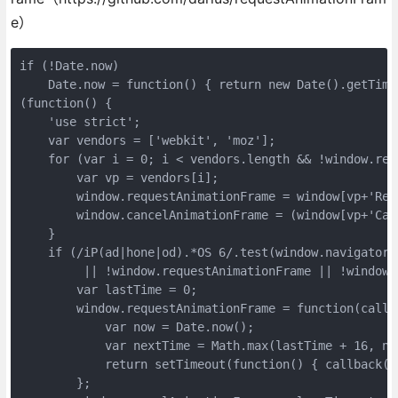
e）
if (!Date.now)
    Date.now = function() { return new Date().getTime
(function() {
    'use strict';
    var vendors = ['webkit', 'moz'];
    for (var i = 0; i < vendors.length && !window.req
        var vp = vendors[i];
        window.requestAnimationFrame = window[vp+'Req
        window.cancelAnimationFrame = (window[vp+'Can
    }
    if (/iP(ad|hone|od).*OS 6/.test(window.navigator.
         || !window.requestAnimationFrame || !window.
        var lastTime = 0;
        window.requestAnimationFrame = function(callb
            var now = Date.now();
            var nextTime = Math.max(lastTime + 16, no
            return setTimeout(function() { callback(l
        };