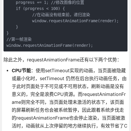
    progress += 1; //修改图像的位置
    if (progress < 100) {
           //在动画没有结束前，递归渲染
           window.requestAnimationFrame(render);
    }
}
//第一帧渲染
window.requestAnimationFrame(render);
除此之外，requestAnimationFrame还有以下两个优势：
CPU节能
：使用setTimeout实现的动画，当页面被隐藏
或最小化时，setTimeout 仍然在后台执行动画任务，由
于此时页面处于不可见或不可用状态，刷新动画是没有
意义的，完全是浪费CPU资源。而requestAnimationFr
ame则完全不同，当页面处理未激活的状态下，该页面
的屏幕刷新任务也会被系统暂停，因此跟着系统步伐走
的requestAnimationFrame也会停止渲染，当页面被激
活时，动画就从上次停留的地方继续执行，有效节省了C