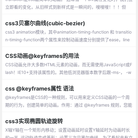
立即看的变化，从旧样式到新样式是一瞬间的，嗖嗖嗖！！！但
是，如果我希望是慢慢的从一种状态，转变成另外一种状态，怎么
办？ transition可以做到。
css3贝塞尔曲线(cubic-bezier)
css3 animation模块，其中animation-timing-function 和 transitio
n-timing-function两个属性来控制动画速度分别提供了ease，line
r，ease-in，ease-out
CSS动画@keyframes的用法
CSS动画允许大多数HTML元素的动画，而无需使用JavaScript或F
lash！IE10+支持该属性的。其他低浏览器版本数字后跟-ms-， -w
ebkit-，-moz-或-o-指定使用前缀的第一个版本。
css @keyframes属性 语法
@keyframes是CSS的一种规则，可以用来定义CSS动画的一个周
期的行为，创建简单的动画。作用：通过 @keyframes 规则，您能
够创建动画。
css3实现椭圆轨迹旋转
X轴Y轴在一个矩形内移动；设置动画延时设置Y轴延时为动画时长
的一半, 运动轨迹变成菱形；设置三次贝塞尔曲线，为了看起来有立