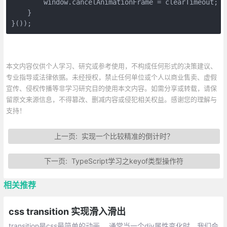
        window.cancelAnimationFrame = clearTimeout;
    }
}());
本文内容仅供个人学习、研究或参考使用，不构成任何形式的决策建议、
专业指导或法律依据。未经授权，禁止任何单位或个人以商业售卖、虚假
宣传、侵权传播等非学习研究目的使用本文内容。如需分享或转载，请保
留原文来源信息，不得篡改、删减内容或侵犯相关权益。感谢您的理解与
支持！
上一页:
实现一个比较精准的倒计时？
下一页:
TypeScript学习之keyof类型操作符
相关推荐
css transition 实现滑入滑出
transition是css最简单的动画。 通常当一个div属性变化时，我们会