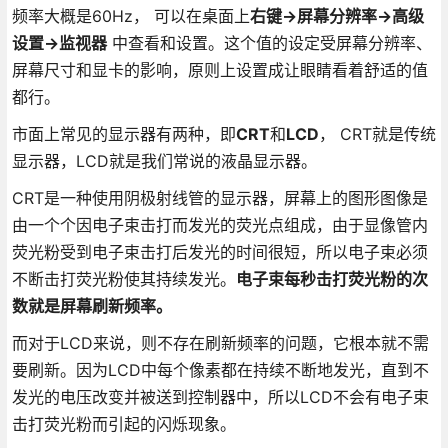
频率大概是60Hz， 可以在桌面上
右键->屏幕分辨率->高级
设置->监视器
中查看和设置。这个值的设定受屏幕分辨率、
屏幕尺寸和显卡的影响，原则上设置成让眼睛看着舒适的值
都行。
市面上常见的显示器有两种，即
CRT
和
LCD
， CRT就是传统
显示器，LCD就是我们常说的液晶显示器。
CRT是一种使用阴极射线管的显示器，屏幕上的图形图像是
由一个个因电子束击打而发光的荧光点组成，由于显像管内
荧光粉受到电子束击打后发光的时间很短，所以电子束必须
不断击打荧光粉使其持续发光。
电子束每秒击打荧光粉的次
数就是屏幕刷新频率。
而对于LCD来说，则不存在刷新频率的问题，它根本就不需
要刷新。因为LCD中每个像素都在持续不断地发光，直到不
发光的电压改变并被送到控制器中，所以LCD不会有电子束
击打荧光粉而引起的闪烁现象。