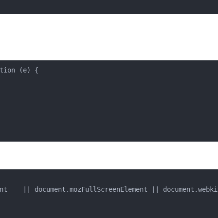
ion (e) {

nt    || document.mozFullScreenElement || document.webki