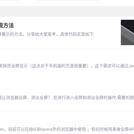
现方法
全屏展示的方法。分享给大家查考，具体代码实现如下
页全屏显示（这点对于手机端的页游很重要），这个需求可以通过JavaS
实现让浏览器全屏、退出全屏？ 在进行进入全屏和退出全屏的操作,需要的
ull screen，目前可以在除IE和opera外的浏览器中使用 ，有的时候用来做全屏