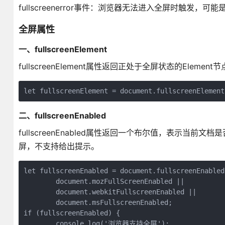
fullscreenerror事件：浏览器无法进入全屏时触发
全屏属性
一、fullscreenElement
fullscreenElement属性返回正处于全屏状态的Elem
let fullscreenElement = document.fullscreenElement
二、fullscreenEnabled
fullscreenEnabled属性返回一个布尔值，表示
屏，不支持给出提示。
let fullscreenEnabled = document.fullscreenEnabled
	document.mozFullScreenEnabled ||
	document.webkitFullscreenEnabled ||
	document.msFullscreenEnabled;
if (fullscreenEnabled) {
	console.log('浏览器支持全屏');