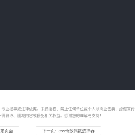
、专业指导或法律依据。未经授权，禁止任何单位或个人以商业售卖、虚假宣传
不得篡改、删减内容或侵犯相关权益。感谢您的理解与支持！
锁定页面
下一页:
css奇数偶数选择器