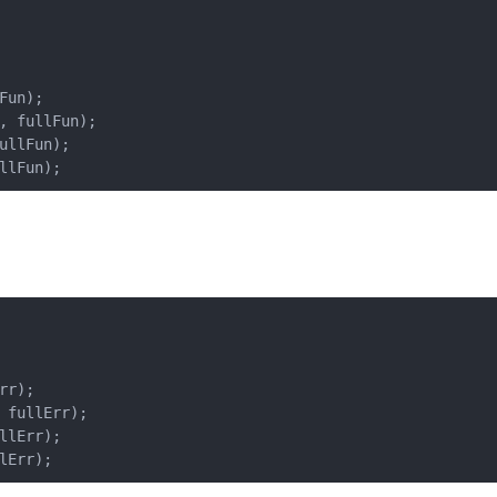
Fun);
, fullFun);
ullFun);
llFun);
rr);
 fullErr);
llErr);
lErr);