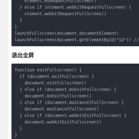
    element.msRequestFullscreen()

  } else if (element.webkitRequestFullscreen) {

    element.webkitRequestFullScreen()

  }

}

launchFullscreen(document.documentElement)

退出全屏
function exitFullscreen() {

  if (document.exitFullscreen) {

    document.exitFullscreen()

  } else if (document.msExitFullscreen) {

    document.msExitFullscreen()

  } else if (document.mozCancelFullScreen) {

    document.mozCancelFullScreen()

  } else if (document.webkitExitFullscreen) {

    document.webkitExitFullscreen()

  }

}
