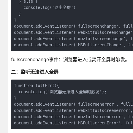
  } else {
    console.log('退出全屏')
  }
}
document.addEventListener('fullscreenchange', full
document.addEventListener('webkitfullscreenchange'
document.addEventListener('mozfullscreenchange', f
document.addEventListener('MSFullscreenChange', fu
fullscreenchange事件：浏览器进入或离开全屏时触发。
二：监听无法进入全屏
function fullErr(){
  console.log("浏览器无法进入全屏时触发");
}
document.addEventListener('fullscreenerror', fullE
document.addEventListener('webkitfullscreenerror',
document.addEventListener('mozfullscreenerror', fu
document.addEventListener('MSFullscreenError', ful