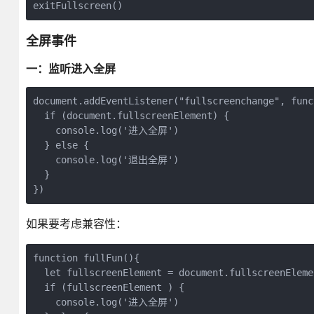
全屏事件
一：监听进入全屏
document.addEventListener("fullscreenchange", funct
  if (document.fullscreenElement) {

    console.log('进入全屏')

  } else {

    console.log('退出全屏')

  }

})
如果要考虑兼容性：
function fullFun(){
  let fullscreenElement = document.fullscreenEleme
  if (fullscreenElement ) {
    console.log('进入全屏')