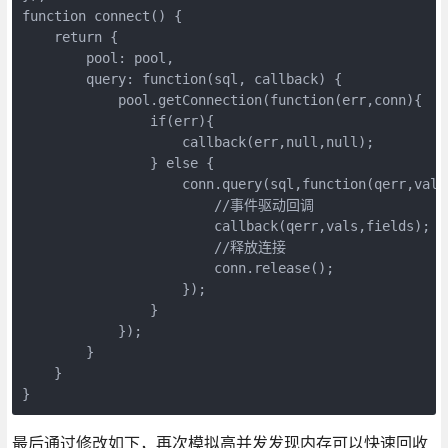
function connect() {

    return {

        pool: pool,

        query: function(sql, callback) {

            pool.getConnection(function(err,conn){

                if(err){

                    callback(err,null,null);

                } else {

                    conn.query(sql,function(qerr,vals,
                        //事件驱动回调

                        callback(qerr,vals,fields);

                        //释放连接

                        conn.release();

                    });

                }

            });

        }

    }

最后通过修改如下，再次模拟高并发发现内存可以快速回收