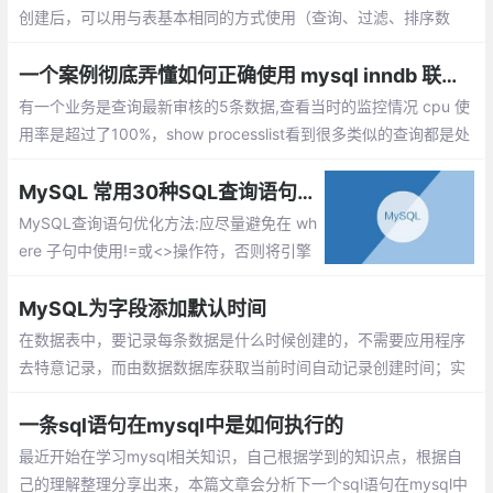
创建后，可以用与表基本相同的方式使用（查询、过滤、排序数
据、与其他视图或连结、（添加、更新））视图只是用来查看存储
在别处的数据的设施，本身不包含数据，返回的数据也是从其他表
一个案例彻底弄懂如何正确使用 mysql inndb 联合索引
检索出来的。
有一个业务是查询最新审核的5条数据,查看当时的监控情况 cpu 使
用率是超过了100%，show processlist看到很多类似的查询都是处
于create sort index的状态。索引有一个audit_time在左边的联合
索引，没有关于status的索引。
MySQL 常用30种SQL查询语句优化方法
MySQL查询语句优化方法:应尽量避免在 wh
ere 子句中使用!=或<>操作符，否则将引擎
放弃使用索引而进行全表扫描。对查询进行
优化，应尽量避免全表扫描，首先应考虑在
MySQL为字段添加默认时间
where 及 order by 涉及的列上建立索引。
在数据表中，要记录每条数据是什么时候创建的，不需要应用程序
去特意记录，而由数据数据库获取当前时间自动记录创建时间；实
现方式：将字段类型设为 TIMESTAMP
一条sql语句在mysql中是如何执行的
最近开始在学习mysql相关知识，自己根据学到的知识点，根据自
己的理解整理分享出来，本篇文章会分析下一个sql语句在mysql中