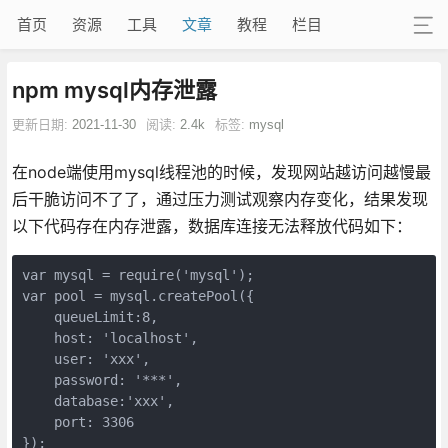
首页
资源
工具
文章
教程
栏目
npm mysql内存泄露
更新日期:
2021-11-30
阅读:
2.4k
标签:
mysql
在node端使用mysql线程池的时候，发现网站越访问越慢最
后干脆访问不了了，通过压力测试观察内存变化，结果发现
以下代码存在内存泄露，数据库连接无法释放代码如下：
var mysql = require('mysql');

var pool = mysql.createPool({

    queueLimit:8,

    host: 'localhost',

    user: 'xxx',

    password: '***',

    database:'xxx',

    port: 3306

});
