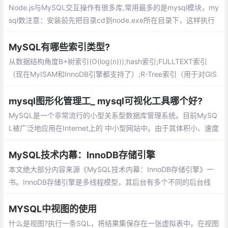
Node.js与MySQL交互操作有很多库,常用最多的是mysql模块，my
sql数注意：安装前先把目录cd到node.exe所在目录下，这样执行
安装命令时，这篇文章主要介绍：链接mysql的流程、数据库连接
参数说明、MYSQL CURD操作、连接池Pooling connections、断
MySQL有哪些索引类型?
线重连、防止SQL注入
从数据结构角度B+树索引(O(log(n)));hash索引;FULLTEXT索引
（现在MyISAM和InnoDB引擎都支持了）;R-Tree索引（用于对GIS
数据类型创建SPATIAL索引）
mysql图形化管理工_ mysql可视化工具哪个好?
MySQL是一个非常流行的小型关系型数据库管理系统。目前MySQ
L被广泛地应用在Internet上的 中小型网站中。由于其体积小、速度
快、总体拥有成本低，尤其是开放源码这一特点，许多中小型网站
为了降低网站总体拥有成本而选择了MySQL作为网站数据 库
MySQL技术内幕：InnoDB存储引擎
本文绝大部分内容来源《MySQL技术内幕：InnoDB存储引擎》一
书。InnoDB存储引擎是多线程模型，其后台有多个不同的后台线
程，负责处理不同的任务。
MYSQL中视图的使用
什么是视图?执行一条SQL，将结果集保存在一张虚拟表中。在视图