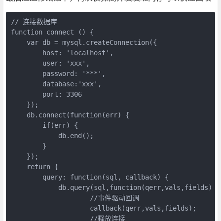
// 连接数据库

function connect () {

    var db = mysql.createConnection({

        host: 'localhost',

        user: 'xxx',

        password: '***',

        database:'xxx',

        port: 3306

    });

    db.connect(function(err) {

        if(err) {

            db.end();

        }

    });

    return {

        query: function(sql, callback) {

            db.query(sql,function(qerr,vals,fields) {

                    //事件驱动回调

                    callback(qerr,vals,fields);

                    //释放连接
