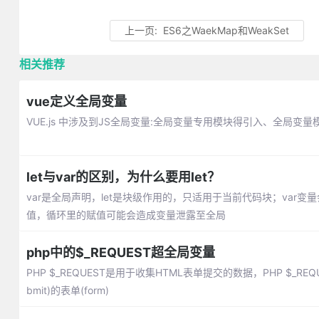
上一页:
ES6之WaekMap和WeakSet
相关推荐
vue定义全局变量
VUE.js 中涉及到JS全局变量:全局变量专用模块得引入、全局变量模块
let与var的区别，为什么要用let？
var是全局声明，let是块级作用的，只适用于当前代码块；var变量
值，循环里的赋值可能会造成变量泄露至全局
php中的$_REQUEST超全局变量
PHP $_REQUEST是用于收集HTML表单提交的数据，PHP $_
bmit)的表单(form)