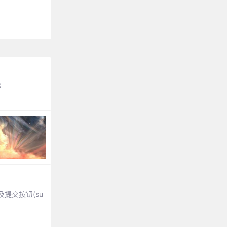
量
及提交按钮(su