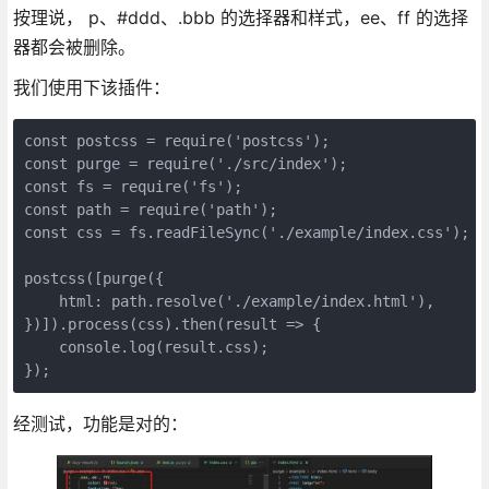
按理说， p、#ddd、.bbb 的选择器和样式，ee、ff 的选择
器都会被删除。
我们使用下该插件：
const postcss = require('postcss');
const purge = require('./src/index');
const fs = require('fs');
const path = require('path');
const css = fs.readFileSync('./example/index.css');
postcss([purge({
    html: path.resolve('./example/index.html'),
})]).process(css).then(result => {
    console.log(result.css);
});
经测试，功能是对的：