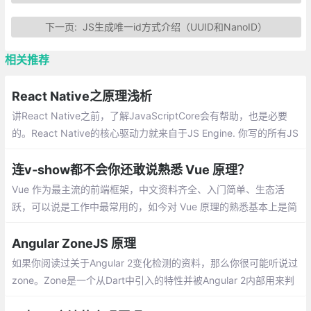
下一页:
JS生成唯一id方式介绍（UUID和NanoID）
相关推荐
React Native之原理浅析
讲React Native之前，了解JavaScriptCore会有帮助，也是必要
的。React Native的核心驱动力就来自于JS Engine. 你写的所有JS
和JSX代码都会被JS Engine来执行, 没有JS Engine的参与，你是
无法享受ReactJS给原生应用开发带来的便利的
连v-show都不会你还敢说熟悉 Vue 原理？
Vue 作为最主流的前端框架，中文资料齐全、入门简单、生态活
跃，可以说是工作中最常用的，如今对 Vue 原理的熟悉基本上是简
历的标配了。之前参与了部分 2019 校园招聘的面试工作，发现很
多简历上都写了：
Angular ZoneJS 原理
如果你阅读过关于Angular 2变化检测的资料，那么你很可能听说过
zone。Zone是一个从Dart中引入的特性并被Angular 2内部用来判
断是否应该触发变化检测