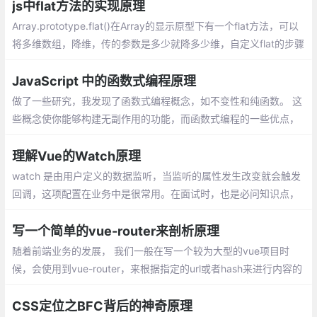
js中flat方法的实现原理
Array.prototype.flat()在Array的显示原型下有一个flat方法，可以
将多维数组，降维，传的参数是多少就降多少维，自定义flat的步骤
1、第一步是类型判断，需要判断当前调用方法的this是否为一个数
组，若不是数组则返回undefined
JavaScript 中的函数式编程原理
做了一些研究，我发现了函数式编程概念，如不变性和纯函数。 这
些概念使你能够构建无副作用的功能，而函数式编程的一些优点，
也使得系统变得更加容易维护。我将通过 JavaScript 中的大量代
码示例向您详细介绍函数式编程和一些重要概念。
理解Vue的Watch原理
watch 是由用户定义的数据监听，当监听的属性发生改变就会触发
回调，这项配置在业务中是很常用。在面试时，也是必问知识点，
一般会用作和 computed 进行比较。
写一个简单的vue-router来剖析原理
随着前端业务的发展， 我们一般在写一个较为大型的vue项目时
候，会使用到vue-router，来根据指定的url或者hash来进行内容的
分发，可以达到不像服务端发送请求，就完成页面内容的切换，能
够减少像服务器发送的请求
CSS定位之BFC背后的神奇原理