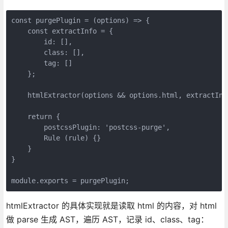
const purgePlugin = (options) => {
    const extractInfo = {
        id: [],
        class: [],
        tag: []
    };
    htmlExtractor(options && options.html, extractInf
    return {
        postcssPlugin: 'postcss-purge',
        Rule (rule) {}
    }
}
module.exports = purgePlugin;
htmlExtractor 的具体实现就是读取 html 的内容，对 html
做 parse 生成 AST，遍历 AST，记录 id、class、tag：