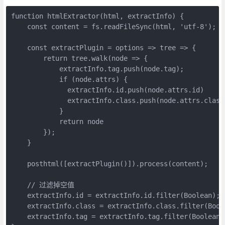
function htmlExtractor(html, extractInfo) {
    const content = fs.readFileSync(html, 'utf-8');
    const extractPlugin = options => tree => {      
        return tree.walk(node => {
            extractInfo.tag.push(node.tag);
            if (node.attrs) {
              extractInfo.id.push(node.attrs.id)
              extractInfo.class.push(node.attrs.class
            }
            return node
        });
    }
    posthtml([extractPlugin()]).process(content);
    // 过滤掉空值
    extractInfo.id = extractInfo.id.filter(Boolean);
    extractInfo.class = extractInfo.class.filter(Bool
    extractInfo.tag = extractInfo.tag.filter(Boolean)