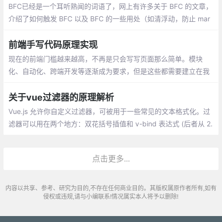
BFC已经是一个耳听熟闻的词语了，网上有许多关于 BFC 的文章，
介绍了如何触发 BFC 以及 BFC 的一些用处（如清浮动，防止 mar
gin 重叠等）。BFC直译为\"块级格式化上下文\"。它是一个独立的
渲染区域，只有Block-level box参与
前端手写代码原理实现
现在的前端门槛越来越高，不再是只会写写页面那么简单。模块
化、自动化、跨端开发等逐渐成为要求，但是这些都需要建立在我
们牢固的基础之上。不管框架和模式怎么变，把基础原理打牢才能
快速适应市场的变化。下面介绍一些常用的源码实现
关于vue过滤器的原理解析
Vue.js 允许你自定义过滤器，可被用于一些常见的文本格式化。过
滤器可以用在两个地方：双花括号插值和 v-bind 表达式 (后者从 2.
1.0+ 开始支持)。过滤器应该被添加在 JavaScript 表达式的尾部
点击更多...
内容以共享、参考、研究为目的,不存在任何商业目的。其版权属原作者所有,如有
侵权或违规,请与小编联系!情况属实本人将予以删除!