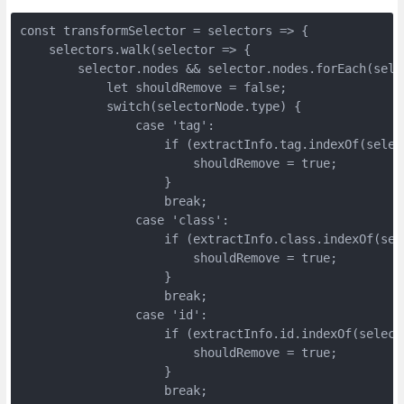
const transformSelector = selectors => {
    selectors.walk(selector => {
        selector.nodes && selector.nodes.forEach(sele
            let shouldRemove = false;
            switch(selectorNode.type) {
                case 'tag':
                    if (extractInfo.tag.indexOf(selec
                        shouldRemove = true;
                    }
                    break;
                case 'class':
                    if (extractInfo.class.indexOf(sel
                        shouldRemove = true;
                    }
                    break;
                case 'id':
                    if (extractInfo.id.indexOf(select
                        shouldRemove = true;
                    }
                    break;