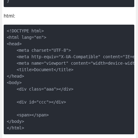
}
html:
<!DOCTYPE html>
<html lang="en">
<head>
    <meta charset="UTF-8">
    <meta http-equiv="X-UA-Compatible" content="IE=ed
    <meta name="viewport" content="width=device-width
    <title>Document</title>
</head>
<body>
    <div class="aaa"></div>
    <div id="ccc"></div>
    <span></span>
</body>
</html>