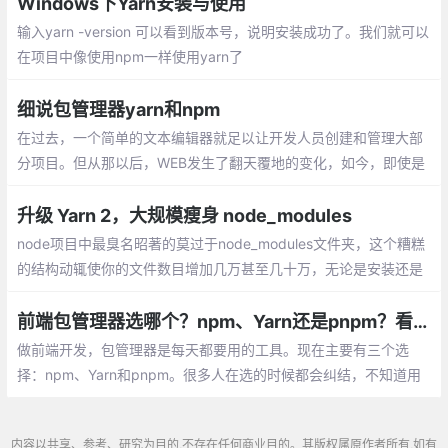
Windows下Yarn安装与使用
输入yarn -version 可以看到版本号，说明安装成功了。我们就可以
在项目中像使用npm一样使用yarn了
细说包管理器yarn和npm
在过去，一个简单的文本编辑器就足以让开发人员创建和管理大部
分项目。但从那以后，WEB发生了翻天覆地的变化，如今，即使是
一个相当简单的项目，通常也会有成百上千个带有复杂嵌套依赖关
系的脚本，如果没有自动化工具，这些脚本根本无法有序的管理，
升级 Yarn 2，大规模瘦身 node_modules
这时就需要包管理器。
node项目中最臭名昭著的莫过于node_modules文件夹，这个糟糕
的结构动辄使你的文件数目增加几万甚至几十万，无论是安装还是
删除，都要消耗大量时间，并且占据大量inode结点，我们随便进入
一个react项目文件夹
前端包管理器选哪个？npm、Yarn还是pnpm？看完就明白
做前端开发，包管理器是每天都要用的工具。现在主要有三个选
择：npm、Yarn和pnpm。很多人在选的时候都会纠结，不知道用
哪个好。
内容以共享、参考、研究为目的,不存在任何商业目的。其版权属原作者所有,如有