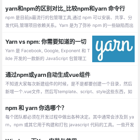
yarn和npm的区别对比_比较npm和yarn 命令行
npm 是目前js最流行的包管理工具,通过 npm 可以安装、共享、分
发代码,管理项目依赖关系。Yarn 是为了弥补 npm 的一些缺陷而出
现的，Yarn 定位为快速、可靠、安全的依赖管理工具。
Yarn vs npm: 你需要知道的一切
Yarn 是 Facebook, Google, Exponent 和 T
ilde 开发的一款新的 JavaScript 包管理工
具。它的目的是解决这些团队使用 npm 面
临的少数问题，即：安装的时候无法保证速
通过npm或yarn自动生成vue组件
度/一致性,安全问题，因为 npm 安装时允许
不知道大家每次新建组件的时候，是不是都要创建一个目录，然后
运行代码
新增一个.vue文件，然后写template、script、style这些东西，如
果是公共组件，是不是还要新建一个index.js用来导出vue组件
npm 和 yarn 你选哪个？
每个团队都必须在开发过程中做出各种决定。其中通常会涉及到 ya
rn，npm 或其它用于构建和打包 javascript 代码的工具。一些开发
人员渴望朝着某个方向前进