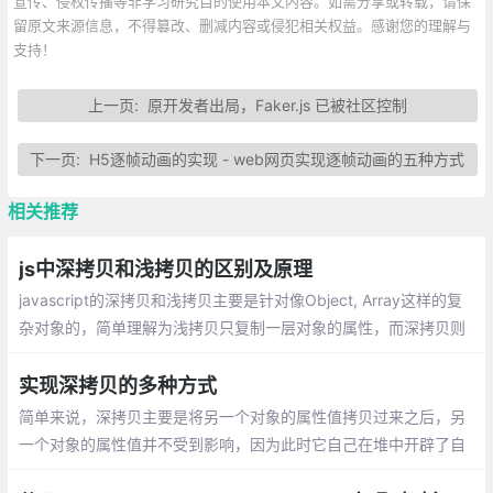
宣传、侵权传播等非学习研究目的使用本文内容。如需分享或转载，请保
留原文来源信息，不得篡改、删减内容或侵犯相关权益。感谢您的理解与
支持！
上一页:
原开发者出局，Faker.js 已被社区控制
下一页:
H5逐帧动画的实现 - web网页实现逐帧动画的五种方式
相关推荐
js中深拷贝和浅拷贝的区别及原理
javascript的深拷贝和浅拷贝主要是针对像Object, Array这样的复
杂对象的，简单理解为浅拷贝只复制一层对象的属性，而深拷贝则
递归复制了所有层级。
实现深拷贝的多种方式
简单来说，深拷贝主要是将另一个对象的属性值拷贝过来之后，另
一个对象的属性值并不受到影响，因为此时它自己在堆中开辟了自
己的内存区域，不受外界干扰。