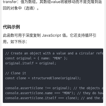
transfer：值为数组，其数组value将被移动而不是克隆到返
回的对象中（选填）。
代码示例
此函数可用于深度复制 JavaScript 值。它还支持循环引
用，如下所示：
// Create an object with a value and a circular refer
const original = { name: "MDN" };
original.itself = original;
// Clone it
const clone = structuredClone(original);
console.assert(clone !== original); // the objects ar
console.assert(clone.name === "MDN"); // they do have
console.assert(clone.itself === clone); // and the ci