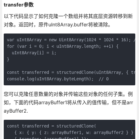
transfer参数
以下代码显示了如何克隆一个数组并将其底层资源转移到新
对象。返回时，原件uInt8Array.buffer将被清除。
var uInt8Array = new Uint8Array(1024 * 1024 * 16); // 
for (var i = 0; i < uInt8Array.length; ++i) {

  uInt8Array[i] = i;

}

const transferred = structuredClone(uInt8Array, { tra
console.log(uInt8Array.byteLength);  // 0
您可以克隆任意数量的对象并传输这些对象的任何子集。例
如，下面的代码arrayBuffer1将从传入的值传输，但不是arr
ayBuffer2.
const transferred = structuredClone(
   { x: { y: { z: arrayBuffer1, w: arrayBuffer2 } } }
   { transfer: [arrayBuffer1] });