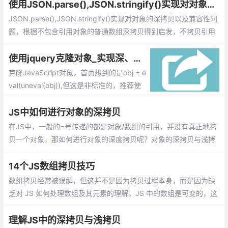
使用JSON.parse(),JSON.stringify()实现对对象的深拷贝
JSON.parse(),JSON.stringify()实现对对象的深拷贝以及兼容性问
题，根据不包含引用对象的普通数组深拷贝得到启发，不拷贝引用
对象，拷贝一个字符串会新辟一个新的存储地址，这样就切断了引
用对象的指针联系。
使用jquery克隆对象_实现深、浅拷贝的简单实例
克隆JavaScript对象，首页想到的是obj = e
val(uneval(obj)),但这是非标准的，推荐使
用jquery提供的jQuery.extend方法，因为
它包含了一些额外的类型验证逻辑，并且不
JS中如何进行对象的深拷贝
会复制未定义的属性等。
在JS中，一般的=号传递的都是对象/数组的引用，并没有真正地拷
贝一个对象，那如何进行对象的深度拷贝呢？对象的深拷贝与浅拷
贝的区别如下：浅拷贝：仅仅复制对象的引用，而不是对象本身；
深拷贝：把复制的对象所引用的全部对象都复制一遍。
14个JS数组拷贝技巧
数组拷贝经常被误解，但这并不是因为拷贝过程本身，而是因为缺
乏对 JS 如何处理数组及其元素的理解。JS 中的数组是可变的，这
说明在创建数组之后还可以修改数组的内容。这意味着要拷贝一个
数组，咱们不能简单地将旧数组分配给一个新变量
理解JS中的深拷贝与浅拷贝