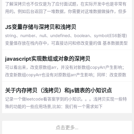
了解深拷贝也不仅仅是为了应付面试题，在实际开发中也是非常有
用的。例如后台返回了一堆数据，你需要对这堆数据做操作，但多
人开发情况下，你是没办法明确这堆数据是否有其它功能也需要使
用，直接修改可能会造成隐性问题
JS变量存储与深拷贝和浅拷贝
string、number、null、undefined、boolean、symbol(ES6新增)
变量值存放在栈内存中，可直接访问和修改变量的值 基本数据类型
不存在拷贝，好比如说你无法修改数值1的值
javascript实现数组或对象的深拷贝
可以看出来，改变原数组arr，并没有对新数组copyArr产生影响；
改变新数组copyArr也没有对原数组arr产生影响；同样：改变原数
组arr，并没有对新数组copyArr产生影响；改变新数组copyArr也没
有对原数组arr产生影响；
关于内存拷贝（浅拷贝）和js链表的小知识点
记录一个做leetcode看答案学到的小知识。。。浅拷贝实现一些特
殊的功能的一些应用场景,比如：我们有一个需求如下
点击更多...