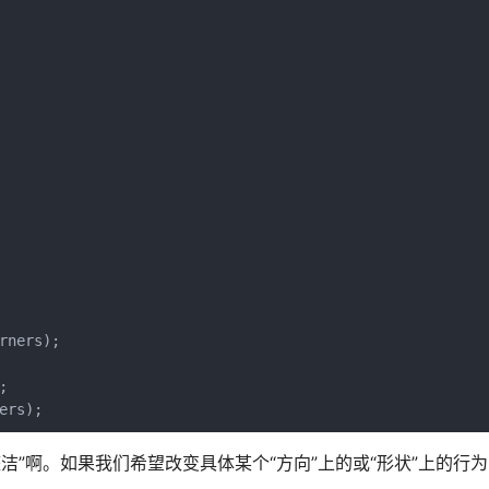
ners);



ers);
“整洁”啊。如果我们希望改变具体某个“方向”上的或“形状”上的行