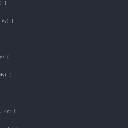
 {

dy) {

) {

y) {

 dy) {
