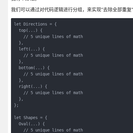
我们可以通过对代码逻辑进行分组，来实现“去除全部重复
let Directions = {

  top(...) {

    // 5 unique lines of math

  },

  left(...) {

    // 5 unique lines of math

  },

  bottom(...) {

    // 5 unique lines of math

  },

  right(...) {

    // 5 unique lines of math

  },

};

let Shapes = {

  Oval(...) {

    // 5 unique lines of math
