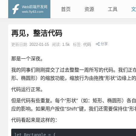
Web前端开发网
首页
资源
工具
文
web.fly63.com
再见，整洁代码
分享
更新日期:
2022-01-15
阅读:
1.5k
标签:
代码
那是一个深夜。
我的同事们刚刚提交了过去整整一周所写的代码。我们正在开
形、椭圆形）的缩放功能，缩放行为由拖拽“形状”边缘上
代码运行正常。
但是代码有些重复。每个“形状”（如：矩形、椭圆形）各
应的影响。如果用户按住“Shift”键，我们还需要保持住
代码看起来是这样的：
let Rectangle = {
