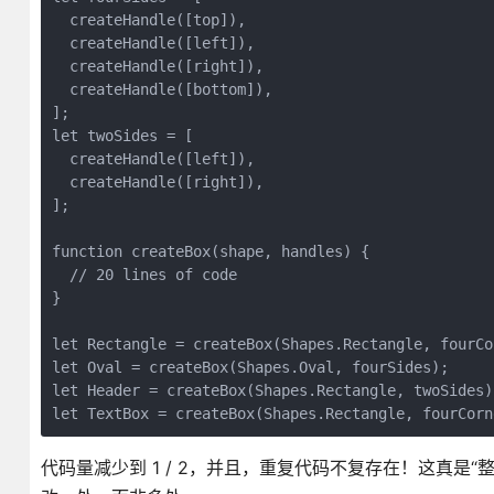
  createHandle([top]),

  createHandle([left]),

  createHandle([right]),

  createHandle([bottom]),

];

let twoSides = [

  createHandle([left]),

  createHandle([right]),

];

function createBox(shape, handles) {

  // 20 lines of code

}

let Rectangle = createBox(Shapes.Rectangle, fourCor
let Oval = createBox(Shapes.Oval, fourSides);

let Header = createBox(Shapes.Rectangle, twoSides);
let TextBox = createBox(Shapes.Rectangle, fourCorn
代码量减少到 1 / 2，并且，重复代码不复存在！这真是