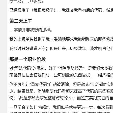
改一处，而非多处。
已经很晚了（我很疲惫了），我提交我重构后的代码，然后
第二天上午
… 事情并非我想的那样。
我的上级单独找到了我，委婉地要求我撤销昨天的那些修改
我那时只好谨遵照守；但是后来，历经数年，我才明白他
那是一个职业阶段
对“整洁代码”的沉迷、好于“消除重复代码”，是我们大
荣誉感往往会使我们与一些可测量的东西靠拢，一组严格的 
你不可能让“重复代码”自动被消除，但是
确实
可以借助“实
少。结果就是，消除重复代码看起来提高了代码的某些客
说：
“我是那种会写出整洁代码的人”
，而这其实跟其它的
一旦学会了如何“抽象”，我们似乎就会更进一步，每次看到