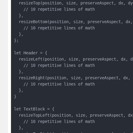
  resizeTop(position, size, preserveAspect, dx, dy)
    // 10 repetitive lines of math

  },

  resizeBottom(position, size, preserveAspect, dx, 
    // 10 repetitive lines of math

  },

};

let Header = {

  resizeLeft(position, size, preserveAspect, dx, dy
    // 10 repetitive lines of math

  },

  resizeRight(position, size, preserveAspect, dx, d
    // 10 repetitive lines of math

  },  

}

let TextBlock = {

  resizeTopLeft(position, size, preserveAspect, dx,
    // 10 repetitive lines of math

  },
