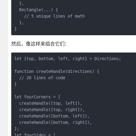
  },

  Rectangle(...) {

    // 5 unique lines of math

  },

}
然后，像这样来组合它们：
let {top, bottom, left, right} = Directions;

function createHandle(directions) {

  // 20 lines of code

}

let fourCorners = [

  createHandle([top, left]),

  createHandle([top, right]),

  createHandle([bottom, left]),

  createHandle([bottom, right]),

];

let fourSides = [
