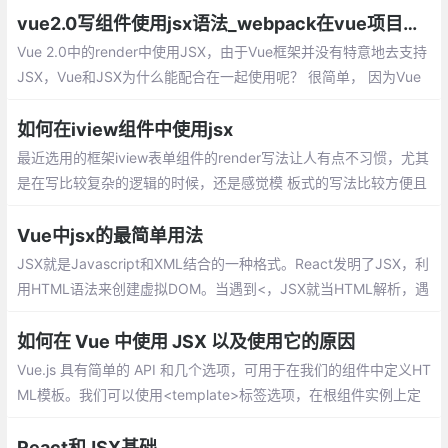
vue2.0写组件使用jsx语法_webpack在vue项目中支持jsx
Vue 2.0中的render中使用JSX，由于Vue框架并没有特意地去支持
JSX，Vue和JSX为什么能配合在一起使用呢？ 很简单， 因为Vue
支持虚拟DOM， 你可以用JSX或者其他预处理语言，只要能保证re
nder方法正常工作即可。
如何在iview组件中使用jsx
最近选用的框架iview表单组件的render写法让人有点不习惯，尤其
是在写比较复杂的逻辑的时候，还是感觉模 板式的写法比较方便且
可读性较强。而render函数除了支持配置写法外，还支持jsx的写
法。由于之前有用过react，因此对jsx并不陌生，可以直接上手。
Vue中jsx的最简单用法
JSX就是Javascript和XML结合的一种格式。React发明了JSX，利
用HTML语法来创建虚拟DOM。当遇到<，JSX就当HTML解析，遇
到{就当JavaScript解析.
如何在 Vue 中使用 JSX 以及使用它的原因
Vue.js 具有简单的 API 和几个选项，可用于在我们的组件中定义HT
ML模板。我们可以使用<template>标签选项，在根组件实例上定
义template属性，或者使用单文件组件。上面的选项很棒并且可以
完美地工作
React和JSX基础