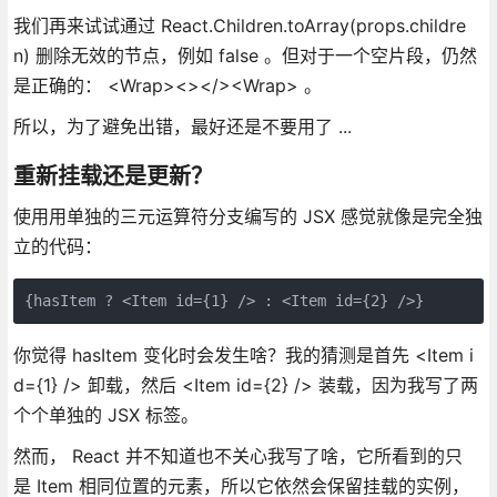
我们再来试试通过 React.Children.toArray(props.childre
n) 删除无效的节点，例如 false 。但对于一个空片段，仍然
是正确的： <Wrap><></><Wrap> 。
所以，为了避免出错，最好还是不要用了 ...
重新挂载还是更新？
使用用单独的三元运算符分支编写的 JSX 感觉就像是完全独
立的代码：
{hasItem ? <Item id={1} /> : <Item id={2} />}
你觉得 hasItem 变化时会发生啥？我的猜测是首先 <Item i
d={1} /> 卸载，然后 <Item id={2} /> 装载，因为我写了两
个个单独的 JSX 标签。
然而， React 并不知道也不关心我写了啥，它所看到的只
是 Item 相同位置的元素，所以它依然会保留挂载的实例，