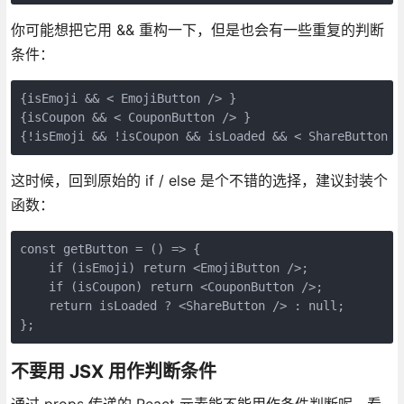
你可能想把它用 && 重构一下，但是也会有一些重复的判断
条件：
{isEmoji && < EmojiButton /> } 
{isCoupon && < CouponButton /> } 
{!isEmoji && !isCoupon && isLoaded && < ShareButton /
这时候，回到原始的 if / else 是个不错的选择，建议封装个
函数：
const getButton = () => {
    if (isEmoji) return <EmojiButton />;
    if (isCoupon) return <CouponButton />;
    return isLoaded ? <ShareButton /> : null;
};
不要用 JSX 用作判断条件
通过 props 传递的 React 元素能不能用作条件判断呢，看