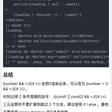
    onClick={loading ? null : submit}
>
    {loading ? <Spinner /> : 'submit'}
</Button>
// maybe try:
{loading
    ? <Button aria-busy><Spinner /></Button>
    : <Button onClick={submit}>submit</Button>}
// or even
{loading && <Button key="submit" aria-busy><Spinner /
{!loading && <Button key="submit" onClick={submit}>su
// ^^ bonus: _move_ the element around the markup, no
总结
{number && <JSX />} 会把0渲染出来，可以改为 {number > 0
&& <JSX />} 。
时刻记得 || 条件周围的括号： {(cond1 || cond2) && <JSX />}
三元运算符不要扩展到超过 2 个分支，建议使用 if / else ，重构