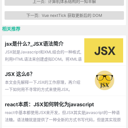
上一页:
计算机体系结构的一知半解
下一页:
Vue nextTick 获取更新后的 DOM
相关推荐
jsx是什么?_JSX语法简介
JSX就是Javascript和XML结合的一种格式,
利用HTML语法来创建虚拟DOM。将XML语
法直接加入JS中,通过代码而非模板来高效的
定义界面。之后JSX通过翻译器转换为纯JS
JSX 这么6？
再由浏览器执行。
本文会先解释一下JSX的工作原理，再介绍
一下如何用不寻常的方式来使用JSX。
react本质：JSX如何转化为javascript
react中基本都使用JSX来开发，但JSX其实是javascript的一种语
法糖。语法糖就是提供了一种全新的方式书写代码，但是其实现原
理与之前的写法相同。