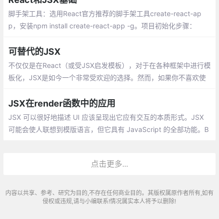
脚手架工具：选用React官方推荐的脚手架工具create-react-ap
p，安装npm install create-react-app -g。项目初始化步骤：
可替代的JSX
不仅仅是在React（或受JSX启发模板），对于在各种框架中进行模
板化，JSX是如今一个非常受欢迎的选择。然而，如果你不喜欢使
用JSX，或者你的项目想避免使用它，又或者只是受好奇心驱使
JSX在render函数中的应用
JSX 可以很好地描述 UI 应该呈现出它应有交互的本质形式。JSX
可能会使人联想到模版语言，但它具有 JavaScript 的全部功能。B
abel 会把 JSX 转译成一个名为 React.createElement() 函数调
用。
点击更多...
内容以共享、参考、研究为目的,不存在任何商业目的。其版权属原作者所有,如有
侵权或违规,请与小编联系!情况属实本人将予以删除!