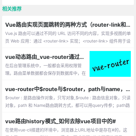
相关推荐
Vue路由实现页面跳转的两种方式（router-link和JS）
Vue.js 路由可以通过不同的 URL 访问不同的内容，实现多视图的单
页 Web 应用：通过 <router-link> 实现；<router-link> 组件用于设
置一个导航链接，切换不同 HTML 内容
vue动态路由_vue-router通过接口请求动态生成路由的实现
在后台管理系统中，一般都会采用权限管
理。路由菜单数据都会保存到数据库中，在
vue-router 2.2版本新增了一个router.addR
outes(routes)方法，即可用它来实现动态路
vue-router中$route与$router，path与name，params与query的区别梳理
由了
$router : 是路由操作对象，只写对象,$route : 路由信息对象，只读
对象，path 和 Name路由跳转方式，都可以用query传参；path路
由跳转方式,params传参会被忽略，只能用name命名的方式跳转
vue路由history模式_如何去除vue项目中的#
在使用vue-cli搭建的环境中，浏览器上URL地址中是存在#的，这