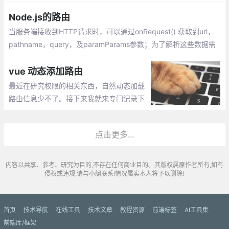
参数不会在地址栏中显示。
Node.js的路由
当服务端接收到HTTP请求时，可以通过onRequest() 获取到url，
pathname，query，及paramParams参数；为了解析这些数据需
要使用url和querystring模块
vue 动态添加路由
最近在研究权限的相关东西，自然动态加载
路由信息少不了。接下来我就来专门记录下
我研究的东西。先后端代码返回一个对象，
用java写的，返回的是对象，不是字符，如
点击更多...
果是字符前端注意转换成对象。
内容以共享、参考、研究为目的,不存在任何商业目的。其版权属原作者所有,如有
侵权或违规,请与小编联系!情况属实本人将予以删除!
首页
技术导航
在线工具
技术文章
教程资源
前端标签
AI工具集
前端库/框架