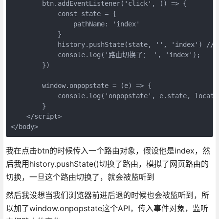
        btn.addEventListener('click', () => {

            const state = {

                pathName: 'index'

            }

            history.pushState(state, '', 'index') /
            console.log('路由切换了： ', 'index');

        })

        window.onpopstate = (e) => {

            console.log('onpopstate', e.state, locatio
        }

    </script>

</body>
我在点击btn的时候传入一个路由对象，假设他是index，然
后我用history.pushState()切换了路由，模拟了网页路由的
切换，一旦这个路由切换了，就会被监听到
然后我设想当我们浏览器前进后退的时候也会被监听到，所
以加了window.onpopstate这个API，传入事件对象，监听