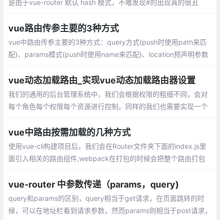
是由于vue-router 默认 hash 模式，不难发现#的出现真的很丑
陋。官网给出了如何使用history模式mode: history
vue路由传参主要的3种方式
vue中路由传参主要的3种方式：query方式(push时使用path来匹
配)、params模式(push时使用name来匹配)、location预声明参数
模式(push使用path来匹配,但是它跟params模式不同)
vue动态加载路由_实现vue动态加载路由器设置
我们的通用的后台管理系统中，我们会根据权限的粗细不同，会对
每个角色每个权限每个资源进行控制。同样的我们也需要实现一个
这样的功能。 这篇文章我将主要讲vue端的实现，关于后台接口我
就不会涉及，当我接触的时候我们的后台接口是springcloud实现。
vue中路由按需加载的几种方式
使用vue-cli构建项目后，我们会在Router文件夹下面的index.js里
面引入相关的路由组件,webpack在打包的时候会把整个路由打包
成一个js文件，如果页面一多，会导致这个文件非常大，加载缓慢
vue-router 中参数传递（params，query)
query和params的区别，query相当于get请求，在页面跳转的时
候，可以在地址栏看到请求参数，然而params则相当于post请求，