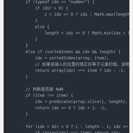
        if (typeof idx == "number") {

            if (dir > 0) {

                i = idx >= 0 ? idx : Math.max(length +
            }

            else {

                length = idx >= 0 ? Math.min(idx + 1,
            }

        }

        else if (sortedIndex && idx && length) {

            idx = sortedIndex(array, item);

            // 如果该插入的位置的值正好等于元素的值，说明
            return array[idx] === item ? idx : -1;

        }

        // 判断是否是 NaN

        if (item !== item) {

            idx = predicate(array.slice(i, length), is
            return idx >= 0 ? idx + i: -1;

        }

        for (idx = dir > 0 ? i : length - 1; idx >= 0
            if (array[idx] === item) return idx;
