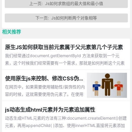
上一页:
Js如何求数组的最大值和最小值
下一页:
Js如何判断两个对象相等
相关推荐
原生JS如何获取当前元素属于父元素第几个子元素
我们经常通过document.getElementById 方法来获取到一个元
素，这个时候我们经常需要有一个需求，那就是如何判断这个元素
在父元素中的位置。原生JS有一个常见的小技巧那就是通过元素的
previousSibling 属性，额外需要注意的是该属性会遍历text节点，
使用原生js来控制、修改CSS伪元素的方法总汇, 例如:before和:after
即回车键。
在网页中，如果需要使用辅助性/装饰性的内
容的时候，这就需要使用伪元素了。在使用
伪元素的时候，会发现js并不真能直接控制
它，这篇文章主要就介绍下如果间接的控
js动态生成html元素并为元素追加属性
制、修改css中伪元素的方法
动态生成HTML元素的方法有三种:document.createElement()创建
元素，再用appendChild( )添加、使用innerHTML直接将元素添加