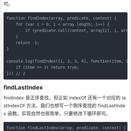
可。
function findIndex(array, predicate, context) {

    for (var i = 0; i < array.length; i++) {

        if (predicate.call(context, array[i], i, array
    }

    return -1;

}

console.log(findIndex([1, 2, 3, 4], function(item, i, 
    if (item == 3) return true;

})) // 2
findLastIndex
findIndex 是正序查找，但正如 indexOf 还有一个对应的 la
stIndexOf 方法，我们也想写一个倒序查找的 findLastInde
x 函数。实现自然也很简单，只要修改下循环即可。
function findLastIndex(array, predicate, context) {
