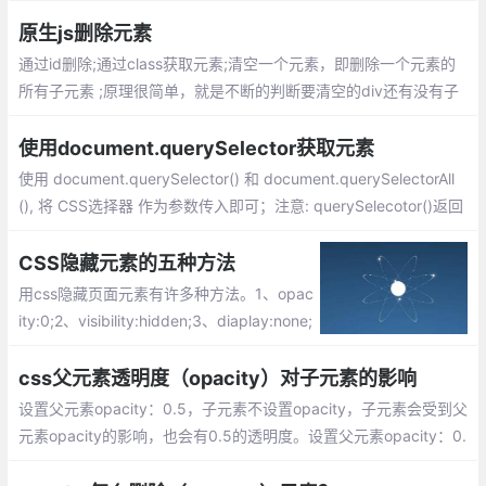
到指定节点、jQuery创建节点...
原生js删除元素
通过id删除;通过class获取元素;清空一个元素，即删除一个元素的
所有子元素 ;原理很简单，就是不断的判断要清空的div还有没有子
节点，有的话就删除一个子节点（这里是它的首个子节点），直到
删除完毕为止。
使用document.querySelector获取元素
使用 document.querySelector() 和 document.querySelectorAll
(), 将 CSS选择器 作为参数传入即可；注意: querySelecotor()返回
某个元素节点, querySelectorAll()返回一个NodeList实例对象;
CSS隐藏元素的五种方法
用css隐藏页面元素有许多种方法。1、opac
ity:0;2、visibility:hidden;3、diaplay:none;
4、position:absolute;5、clip-path。大家
可以根据具体情况选择适合的方法来隐藏元
css父元素透明度（opacity）对子元素的影响
素
设置父元素opacity：0.5，子元素不设置opacity，子元素会受到父
元素opacity的影响，也会有0.5的透明度。设置父元素opacity：0.
5，即使设置子元素opacity：1，子元素的opacity