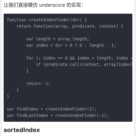
让我们直接模仿 underscore 的实现：
function createIndexFinder(dir) {

    return function(array, predicate, context) {

        var length = array.length;

        var index = dir > 0 ? 0 : length - 1;

        for (; index >= 0 && index < length; index += 
            if (predicate.call(context, array[index],
        }

        return -1;

    }

}

var findIndex = createIndexFinder(1);

var findLastIndex = createIndexFinder(-1);
sortedIndex