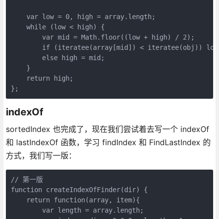
    var low = 0, high = array.length;

    while (low < high) {

        var mid = Math.floor((low + high) / 2);

        if (iteratee(array[mid]) < iteratee(obj)) low 
        else high = mid;

    }

    return high;

};
indexOf
sortedIndex 也完成了，现在我们尝试着去写一个 indexOf
和 lastIndexOf 函数，学习 findIndex 和 FindLastIndex 的
方式，我们写一版：
// 第一版

function createIndexOfFinder(dir) {

    return function(array, item){

        var length = array.length;
