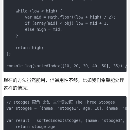
    while (low < high) {

        var mid = Math.floor((low + high) / 2);

        if (array[mid] < obj) low = mid + 1;

        else high = mid;

    }

    return high;

};

console.log(sortedIndex([10, 20, 30, 40, 50], 35)) //
现在的方法虽然能用，但通用性不够，比如我们希望能处理
这样的情况：
// stooges 配角 比如 三个臭皮匠 The Three Stooges

var stooges = [{name: 'stooge1', age: 10}, {name: 'sto
var result = sortedIndex(stooges, {name: 'stooge3', a
    return stooge.age
