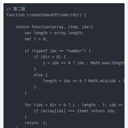
// 第二版

function createIndexOfFinder(dir) {

    return function(array, item, idx){

        var length = array.length;

        var i = 0;

        if (typeof idx == "number") {

            if (dir > 0) {

                i = idx >= 0 ? idx : Math.max(length +
            }

            else {

                length = idx >= 0 ? Math.min(idx + 1,
            }

        }

        for (idx = dir > 0 ? i : length - 1; idx >= 0
            if (array[idx] === item) return idx;

        }

        return -1;
