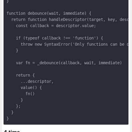
}

function debounce(wait, immediate) {

  return function handleDescriptor(target, key, descri
    const callback = descriptor.value;

    if (typeof callback !== 'function') {

      throw new SyntaxError('Only functions can be deb
    }

    var fn = _debounce(callback, wait, immediate)

    return {

      ...descriptor,

      value() {

        fn()

      }

    };

  }

}