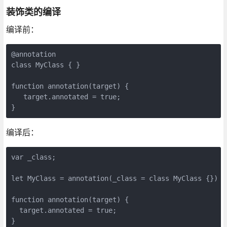
装饰类的编译
编译前：
@annotation

class MyClass { }

function annotation(target) {

   target.annotated = true;

}
编译后：
var _class;

let MyClass = annotation(_class = class MyClass {}) ||
function annotation(target) {

  target.annotated = true;

}