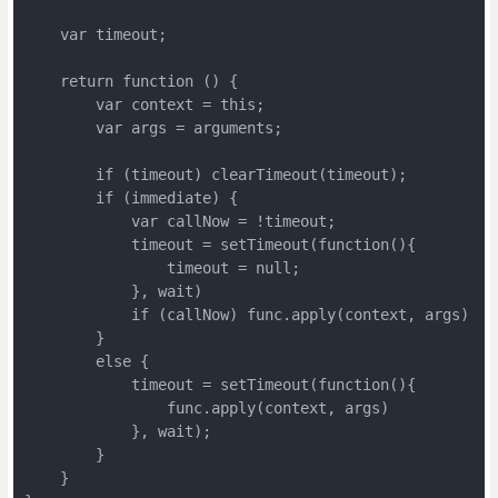
    var timeout;

    return function () {

        var context = this;

        var args = arguments;

        if (timeout) clearTimeout(timeout);

        if (immediate) {

            var callNow = !timeout;

            timeout = setTimeout(function(){

                timeout = null;

            }, wait)

            if (callNow) func.apply(context, args)

        }

        else {

            timeout = setTimeout(function(){

                func.apply(context, args)

            }, wait);

        }

    }
