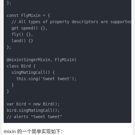
};

const FlyMixin = {

  // All types of property descriptors are supported

  get speed() {},

  fly() {},

  land() {}

};

@mixin(SingerMixin, FlyMixin)

class Bird {

  singMatingCall() {

    this.sing('tweet tweet');

  }

}

var bird = new Bird();

bird.singMatingCall();

// alerts "tweet tweet"
mixin 的一个简单实现如下：