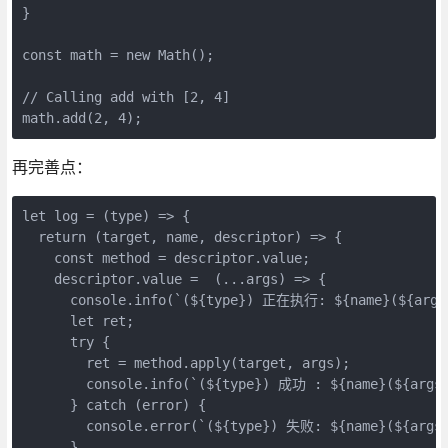
}

const math = new Math();

// Calling add with [2, 4]

math.add(2, 4);
再完善点：
let log = (type) => {

  return (target, name, descriptor) => {

    const method = descriptor.value;

    descriptor.value =  (...args) => {

      console.info(`(${type}) 正在执行: ${name}(${args}
      let ret;

      try {

        ret = method.apply(target, args);

        console.info(`(${type}) 成功 : ${name}(${args}
      } catch (error) {

        console.error(`(${type}) 失败: ${name}(${args}
      }
