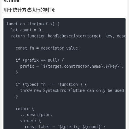
4.time
用于统计方法执行的时间:
function time(prefix) {

  let count = 0;

  return function handleDescriptor(target, key, descri
    const fn = descriptor.value;

    if (prefix == null) {

      prefix = `${target.constructor.name}.${key}`;

    }

    if (typeof fn !== 'function') {

      throw new SyntaxError(`@time can only be used o
    }

    return {

      ...descriptor,

      value() {

        const label = `${prefix}-${count}`;
