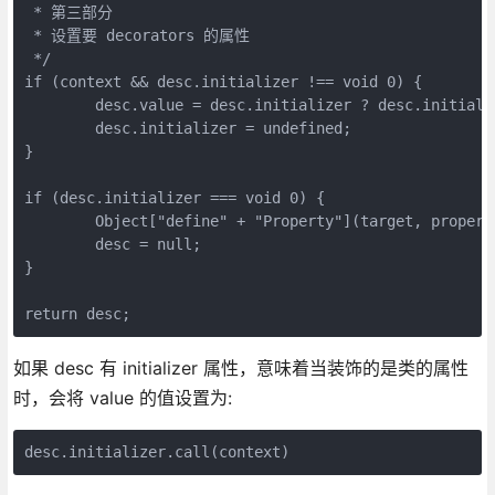
 * 第三部分

 * 设置要 decorators 的属性

 */

if (context && desc.initializer !== void 0) {

	desc.value = desc.initializer ? desc.initializer.call(context) : void 0;

	desc.initializer = undefined;

}

if (desc.initializer === void 0) {

	Object["define" + "Property"](target, property, desc);

	desc = null;

}

return desc;
如果 desc 有 initializer 属性，意味着当装饰的是类的属性
时，会将 value 的值设置为:
desc.initializer.call(context)