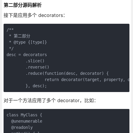
第二部分源码解析
接下是应用多个 decorators：
/**

 * 第二部分

 * @type {[type]}

 */

desc = decorators

	.slice()

	.reverse()

	.reduce(function(desc, decorator) {

		return decorator(target, property, desc) || desc;

	}, desc);
对于一个方法应用了多个 decorator，比如：
class MyClass {

  @unenumerable

  @readonly
