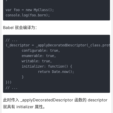
var foo = new MyClass();

console.log(foo.born);
Babel 就会编译为：
// ...

(_descriptor = _applyDecoratedDescriptor(_class.proto
	configurable: true,

	enumerable: true,

	writable: true,

	initializer: function() {

		return Date.now();

	}

}))

// ...
此时传入 _applyDecoratedDescriptor 函数的 descriptor
就具有 initializer 属性。