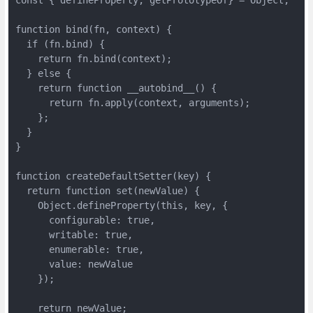
function bind(fn, context) {

  if (fn.bind) {

    return fn.bind(context);

  } else {

    return function __autobind__() {

      return fn.apply(context, arguments);

    };

  }

}

function createDefaultSetter(key) {

  return function set(newValue) {

    Object.defineProperty(this, key, {

      configurable: true,

      writable: true,

      enumerable: true,

      value: newValue

    });

    return newValue;
