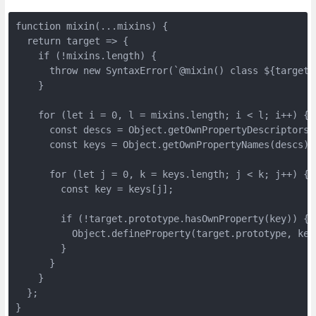
function mixin(...mixins) {

  return target => {

    if (!mixins.length) {

      throw new SyntaxError(`@mixin() class ${target.
    }

    for (let i = 0, l = mixins.length; i < l; i++) {

      const descs = Object.getOwnPropertyDescriptors(m
      const keys = Object.getOwnPropertyNames(descs);

      for (let j = 0, k = keys.length; j < k; j++) {

        const key = keys[j];

        if (!target.prototype.hasOwnProperty(key)) {

          Object.defineProperty(target.prototype, key,
        }

      }

    }

  };

}