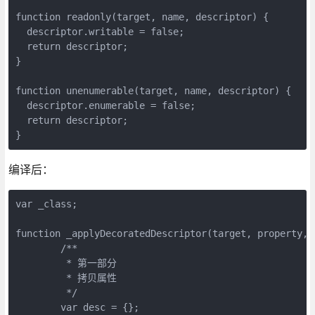
function readonly(target, name, descriptor) {

  descriptor.writable = false;

  return descriptor;

}

function unenumerable(target, name, descriptor) {

  descriptor.enumerable = false;

  return descriptor;

}
编译后：
var _class;

function _applyDecoratedDescriptor(target, property, 
	/**

	 * 第一部分

	 * 拷贝属性

	 */

	var desc = {};
