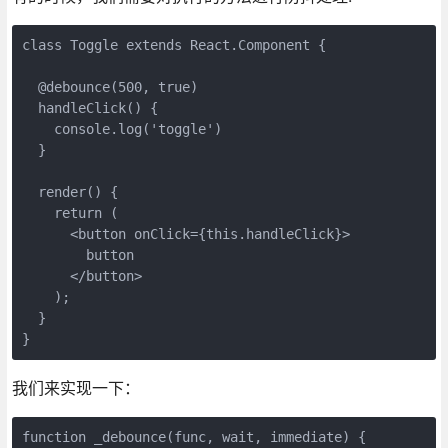
class Toggle extends React.Component {

  @debounce(500, true)

  handleClick() {

    console.log('toggle')

  }

  render() {

    return (

      <button onClick={this.handleClick}>

        button

      </button>

    );

  }

}
我们来实现一下：
function _debounce(func, wait, immediate) {
