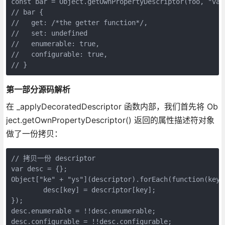
const bar = Object.getOwnPropertyDescriptor(foo, "valu
// bar {

//   get: /*the getter function*/,

//   set: undefined

//   enumerable: true,

//   configurable: true,

// }
第一部分源码解析
在 _applyDecoratedDescriptor 函数内部，我们首先将 Ob
ject.getOwnPropertyDescriptor() 返回的属性描述符对象
做了一份拷贝：
// 拷贝一份 descriptor

var desc = {};

Object["ke" + "ys"](descriptor).forEach(function(key) 
	desc[key] = descriptor[key];

});

desc.enumerable = !!desc.enumerable;

desc.configurable = !!desc.configurable;
