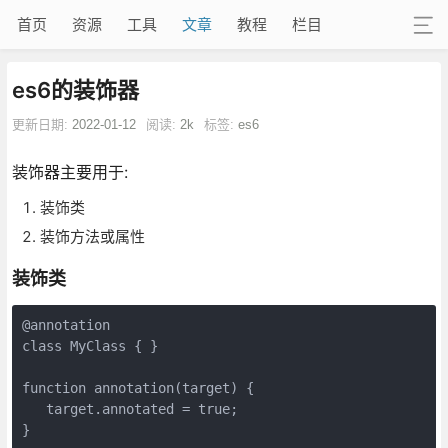
首页
资源
工具
文章
教程
栏目
es6的装饰器
更新日期:
2022-01-12
阅读:
2k
标签:
es6
装饰器主要用于:
装饰类
装饰方法或属性
装饰类
@annotation

class MyClass { }

function annotation(target) {

   target.annotated = true;

}