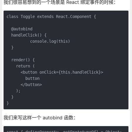
我们很容易想到的一个场景是 React 绑定事件的时候：
class Toggle extends React.Component {

  @autobind

  handleClick() {

	  console.log(this)

  }

  render() {

    return (

      <button onClick={this.handleClick}>

        button

      </button>

    );

  }

}
我们来写这样一个 autobind 函数：
const { defineProperty, getPrototypeOf} = Object;
