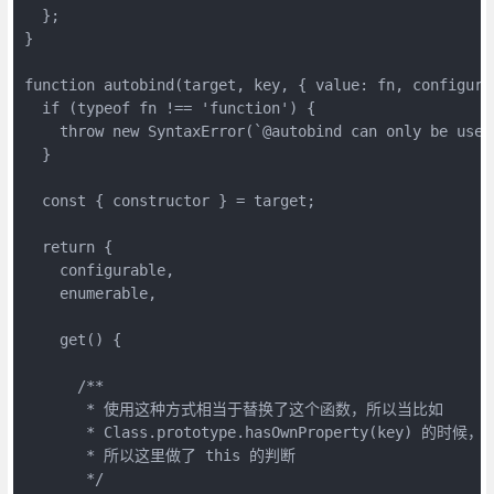
  };

}

function autobind(target, key, { value: fn, configurab
  if (typeof fn !== 'function') {

    throw new SyntaxError(`@autobind can only be used
  }

  const { constructor } = target;

  return {

    configurable,

    enumerable,

    get() {

      /**

       * 使用这种方式相当于替换了这个函数，所以当比如

       * Class.prototype.hasOwnProperty(key) 的时
       * 所以这里做了 this 的判断

       */
