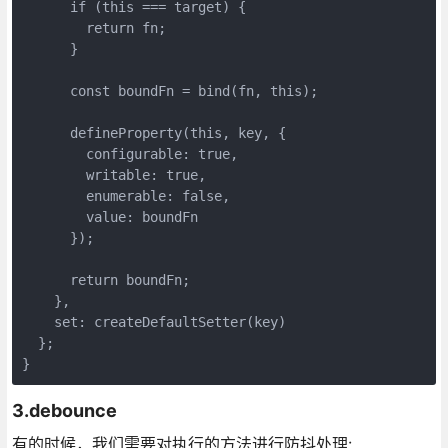
      if (this === target) {

        return fn;

      }

      const boundFn = bind(fn, this);

      defineProperty(this, key, {

        configurable: true,

        writable: true,

        enumerable: false,

        value: boundFn

      });

      return boundFn;

    },

    set: createDefaultSetter(key)

  };

}
3.debounce
有的时候，我们需要对执行的方法进行防抖处理: