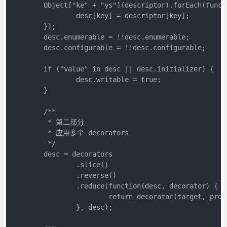
	Object["ke" + "ys"](descriptor).forEach(function(key) {

		desc[key] = descriptor[key];

	});

	desc.enumerable = !!desc.enumerable;

	desc.configurable = !!desc.configurable;

	if ("value" in desc || desc.initializer) {

		desc.writable = true;

	}

	/**

	 * 第二部分

	 * 应用多个 decorators

	 */

	desc = decorators

		.slice()

		.reverse()

		.reduce(function(desc, decorator) {

			return decorator(target, property, desc) || desc;

		}, desc);
