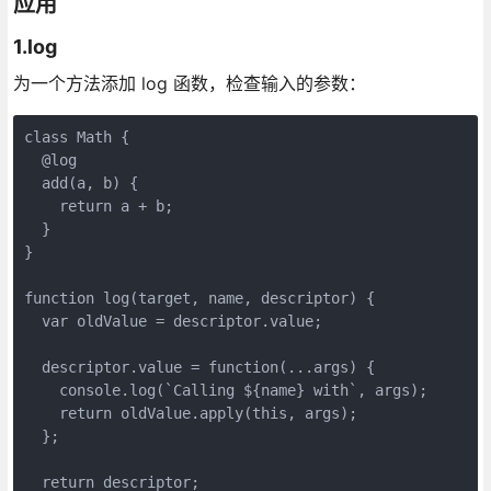
应用
1.log
为一个方法添加 log 函数，检查输入的参数：
class Math {

  @log

  add(a, b) {

    return a + b;

  }

}

function log(target, name, descriptor) {

  var oldValue = descriptor.value;

  descriptor.value = function(...args) {

    console.log(`Calling ${name} with`, args);

    return oldValue.apply(this, args);

  };

  return descriptor;
