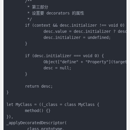
	/**

	 * 第三部分

	 * 设置要 decorators 的属性

	 */

	if (context && desc.initializer !== void 0) {

		desc.value = desc.initializer ? desc.initializer.call(context) : void 0;

		desc.initializer = undefined;

	}

	if (desc.initializer === void 0) {

		Object["define" + "Property"](target, property, desc);

		desc = null;

	}

	return desc;

}

let MyClass = ((_class = class MyClass {

	method() {}

}),

_applyDecoratedDescriptor(

	_class.prototype,
