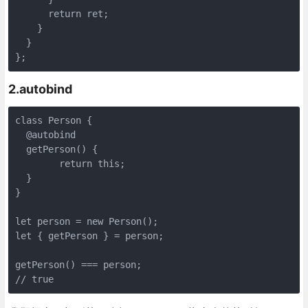
      return ret;

    }

  }

};
2.autobind
class Person {

  @autobind

  getPerson() {

  	return this;

  }

}

let person = new Person();

let { getPerson } = person;

getPerson() === person;

// true