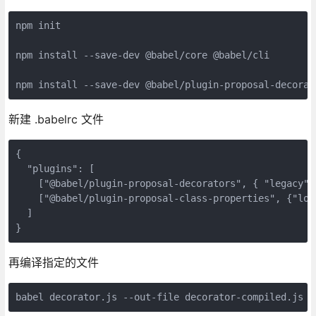
npm init

npm install --save-dev @babel/core @babel/cli

npm install --save-dev @babel/plugin-proposal-decorat
新建 .babelrc 文件
{

  "plugins": [

    ["@babel/plugin-proposal-decorators", { "legacy": 
    ["@babel/plugin-proposal-class-properties", {"loos
  ]

}
再编译指定的文件
babel decorator.js --out-file decorator-compiled.js