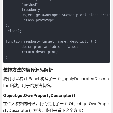
	"method",

	[readonly],

	Object.getOwnPropertyDescriptor(_class.prototype, "method"),

	_class.prototype

),

_class);

function readonly(target, name, descriptor) {

	descriptor.writable = false;

	return descriptor;

}
装饰方法的编译源码解析
我们可以看到 Babel 构建了一个 _applyDecoratedDescrip
tor 函数，用于给方法装饰。
Object.getOwnPropertyDescriptor()
在传入参数的时候，我们使用了一个 Object.getOwnPrope
rtyDescriptor() 方法，我们来看下这个方法：