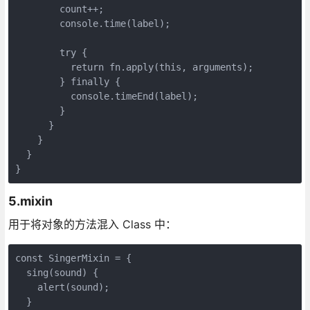
        count++;

        console.time(label);

        try {

          return fn.apply(this, arguments);

        } finally {

          console.timeEnd(label);

        }

      }

    }

  }

}
5.mixin
用于将对象的方法混入 Class 中：
const SingerMixin = {

  sing(sound) {

    alert(sound);

  }
