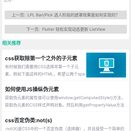
上一页:
LPL Ban/Pick 选人阶段的遮罩效果是如何实现的？
下一页:
Flutter 轻松实现动态更新 ListView
相关推荐
css获取除第一个之外的子元素
有时候我们需要用CSS选择非第一个子元
素，例如下面这样的HTML，希望让两个spa
n之间间隔一定的距离，但又不希望简单的
给每个span设置margin-right（会导致最后
如何使用JS操纵伪元素
一个span也有margin-right，可能影响之后
获取伪元素的属性值可以使用window.getComputedStyle()方法，
元素的排版）。
获取伪元素的CSS样式声明对象。然后利用getPropertyValue方法
或直接使用键值访问都可以获取对应的属性值。 更换class来实现
伪元素属性值的更改、使用CSSStyleSheet的insertRule来为伪元
css否定伪类:not(s)
素修改样式、
:not(X)是CSS中的一个否定伪类（选择器），并且接受一个简单的