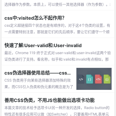
选择器作为参数。本质上，可以使任一其他选择器（作为参数）。:
not（选择器）匹配传递参数选择器未选择的元素。传递参数或许不
包括增加的选择器或者伪元素选择器。
css中:visited怎么不起作用？
css定义超链接四个状态也是有顺序的，对于这4个伪类的设置，有
一点需要特别注意，那就是它们的先后顺序，要让它们遵守一个顺
序原则，也就是link ~ visited ~ hover ~ active 。
快速了解:User-valid和:User-invalid
最近，Chrome 119 终于正式对:user-valid和:user-invalid这两个验
证伪类进行了支持。看名称，似乎和:valid和:invalid有点相似，那
么有什么区别呢？快速了解一下吧
css伪选择器使用总结——css中关于伪类和伪元素的知识总汇
CSS 伪类用于向某些选择器添加特殊的效
果，而CSS引入伪类和伪元素的概念是为了
实现基于文档树之外的信息的格式化。这里
讲总结关于css伪类和伪元素的相关使用
善用CSS伪类，不用JS也能做出选项卡功能
本篇文章的技术给予选项卡UI另一种开发的选择，Radio button的
特性还有很多应用可以做（如Switcher），只要善用HTML表单元