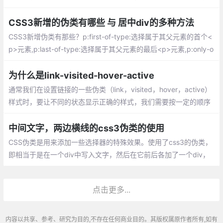
素与CSS的一些技巧，也能玩出很多有趣的功能，甚至替代JavaSc
ript的部份工作.
CSS3新增的伪类有哪些 与 居中div的多种方法
CSS3新增伪类有那些？p:first-of-type:选择属于其父元素的首个<
p>元素,p:last-of-type:选择属于其父元素的最后<p>元素,p:only-o
f-type:属于父元素的特定类型的唯一子元素,p:only-child:属于父元
素的唯一子元素的每个<p>元素;p:nth-child(2)
为什么是link-visited-hover-active
通常我们在设置链接的一些伪类（link，visited，hover，active）
样式时，要让不同的状态显示正确的样式，我们需要按一定的顺序
设置这些伪类的样式。这里我就按CSS2规范中推荐的顺序进行介
绍，即 link-visited-hover-active
中间文字，两边横线的css3伪类的使用
CSS伪类是用来添加一些选择器的特殊效果。使用了css3的伪类，
即相当于是在一个div中写入文字，然后在它前后各加了一个div，
然后进行位置及宽高的调节。代码中只写一个div，然后在css样式
中，对该div设置flex布局
点击更多...
内容以共享、参考、研究为目的,不存在任何商业目的。其版权属原作者所有,如有