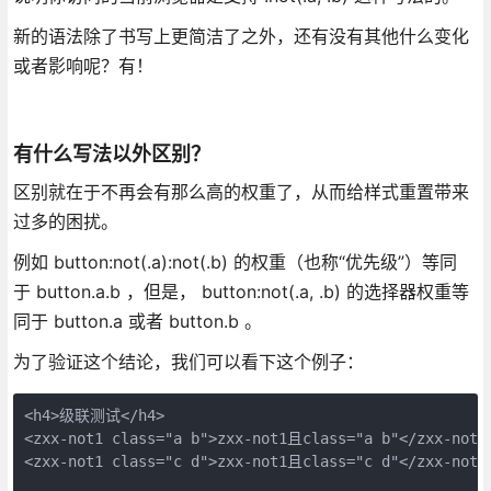
新的语法除了书写上更简洁了之外，还有没有其他什么变化
或者影响呢？有！
有什么写法以外区别？
区别就在于不再会有那么高的权重了，从而给样式重置带来
过多的困扰。
例如 button:not(.a):not(.b) 的权重（也称“优先级”）等同
于 button.a.b ，但是， button:not(.a, .b) 的选择器权重等
同于 button.a 或者 button.b 。
为了验证这个结论，我们可以看下这个例子：
<h4>级联测试</h4>

<zxx-not1 class="a b">zxx-not1且class="a b"</zxx-not1>
<zxx-not1 class="c d">zxx-not1且class="c d"</zxx-not1>