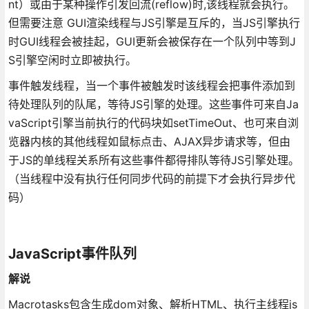
nt）或由于某种操作引发回流(reflow)时,该线程就会执行。
但需要注意 GUI渲染线程与JS引擎是互斥的，当JS引擎执行
时GUI线程会被挂起，GUI更新会被保存在一个队列中等到J
S引擎空闲时立即被执行。
事件触发线程，当一个事件被触发时该线程会把事件添加到
待处理队列的队尾，等待JS引擎的处理。这些事件可来自Ja
vaScript引擎当前执行的代码块如setTimeOut、也可来自浏
览器内核的其他线程如鼠标点击、AJAX异步请求等，但由
于JS的单线程关系所有这些事件都得排队等待JS引擎处理。
（当线程中没有执行任何同步代码的前提下才会执行异步代
码）
JavaScript事件队列
解说
Macrotasks包含生成dom对象、解析HTML、执行主线程js