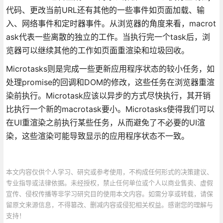
代码、更改当前URL还有其他的一些事件如页面加载、输
入、网络事件和定时器事件。从浏览器的角度来看，macrot
ask代表一些离散的独立的工作。当执行完一个task后，浏
览器可以继续其他的工作如页面重渲染和垃圾回收。
Microtasks则是完成一些更新应用程序状态的较小任务，如
处理promise的回调和DOM的修改，这些任务在浏览器重渲
染前执行。Microtask应该以异步的方式尽快执行，其开销
比执行一个新的macrotask要小。Microtasks使得我们可以
在UI重渲染之前执行某些任务，从而避免了不必要的UI渲
染，这些渲染可能导致显示的应用程序状态不一致。
本文内容仅供个人学习、研究或参考使用，不构成任何形式的决策建议、
专业指导或法律依据。未经授权，禁止任何单位或个人以商业售卖、虚假
宣传、侵权传播等非学习研究目的使用本文内容。如需分享或转载，请保
留原文来源信息，不得篡改、删减内容或侵犯相关权益。感谢您的理解与
支持！