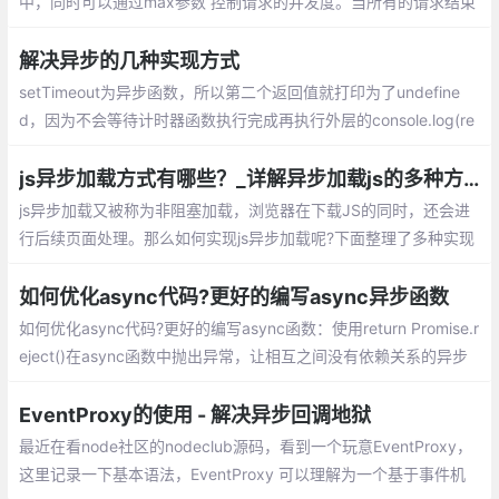
中，同时可以通过max参数 控制请求的并发度。当所有的请求结束
后，需要执行callback回调。发请求的函数可以直接使用fetch。
解决异步的几种实现方式
setTimeout为异步函数，所以第二个返回值就打印为了undefine
d，因为不会等待计时器函数执行完成再执行外层的console.log(re
quest())。
js异步加载方式有哪些？_详解异步加载js的多种方案
js异步加载又被称为非阻塞加载，浏览器在下载JS的同时，还会进
行后续页面处理。那么如何实现js异步加载呢?下面整理了多种实现
方案供大家参考。异步加载js方案：Script Dom Element、onload
时的异步加载、$(document).ready()、async属性、defer属性、
如何优化async代码?更好的编写async异步函数
es6模块type=module属性
如何优化async代码?更好的编写async函数：使用return Promise.r
eject()在async函数中抛出异常，让相互之间没有依赖关系的异步
函数同时执行，不要在循环的回调中/for、while循环中使用await，
用map来代替它
EventProxy的使用 - 解决异步回调地狱
最近在看node社区的nodeclub源码，看到一个玩意EventProxy，
这里记录一下基本语法，EventProxy 可以理解为一个基于事件机