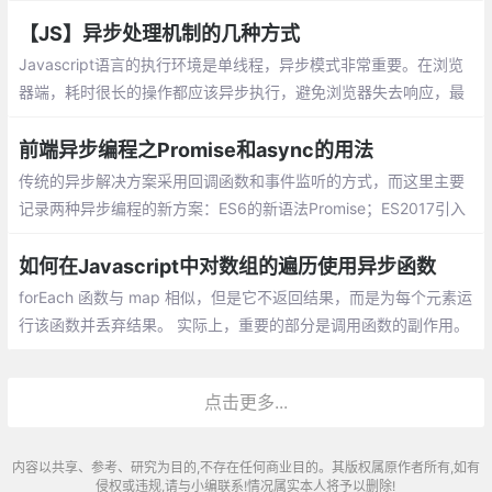
制对复杂的业务逻辑进行解耦的工具，可以解决javascript异步回调
地狱问题的工具
【JS】异步处理机制的几种方式
Javascript语言的执行环境是单线程，异步模式非常重要。在浏览
器端，耗时很长的操作都应该异步执行，避免浏览器失去响应，最
好的例子就是Ajax操作。
前端异步编程之Promise和async的用法
传统的异步解决方案采用回调函数和事件监听的方式，而这里主要
记录两种异步编程的新方案：ES6的新语法Promise；ES2017引入
的async函数；Generator函数（略）
如何在Javascript中对数组的遍历使用异步函数
forEach 函数与 map 相似，但是它不返回结果，而是为每个元素运
行该函数并丢弃结果。 实际上，重要的部分是调用函数的副作用。
例如，将每个元素同步打印到控制台
点击更多...
内容以共享、参考、研究为目的,不存在任何商业目的。其版权属原作者所有,如有
侵权或违规,请与小编联系!情况属实本人将予以删除!