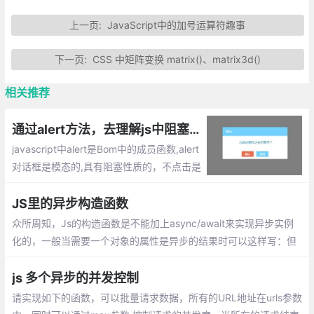
上一页:
JavaScript中的加号运算符趣事
下一页:
CSS 中矩阵变换 matrix()、matrix3d()
相关推荐
通过alert方法，去理解js中阻塞、局部作用域、同步/异步任务
javascript中alert是Bom中的成员函数,alert
对话框是模态的,具有阻塞性质的，不点击是
不会执行后续代码的。js的阻塞是指在调用
结果返回之前，当前线程会被挂起， 只有在
JS里的异步构造函数
得到结果之后才会继续执行。
众所周知，Js的构造函数是不能加上async/await来实现异步实例
化的，一般当需要一个对象的属性是异步的结果时可以这样写：但
是当我想要在实例化时就调用该属性时就还要调用一次init（）
js 多个异步的并发控制
请实现如下的函数，可以批量请求数据，所有的URL地址在urls参数