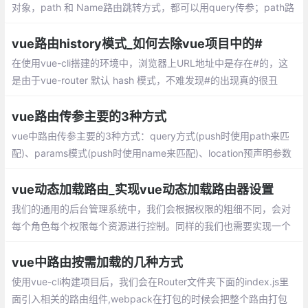
对象，path 和 Name路由跳转方式，都可以用query传参；path路
由跳转方式,params传参会被忽略，只能用name命名的方式跳转
vue路由history模式_如何去除vue项目中的#
在使用vue-cli搭建的环境中，浏览器上URL地址中是存在#的，这
是由于vue-router 默认 hash 模式，不难发现#的出现真的很丑
陋。官网给出了如何使用history模式mode: history
vue路由传参主要的3种方式
vue中路由传参主要的3种方式：query方式(push时使用path来匹
配)、params模式(push时使用name来匹配)、location预声明参数
模式(push使用path来匹配,但是它跟params模式不同)
vue动态加载路由_实现vue动态加载路由器设置
我们的通用的后台管理系统中，我们会根据权限的粗细不同，会对
每个角色每个权限每个资源进行控制。同样的我们也需要实现一个
这样的功能。 这篇文章我将主要讲vue端的实现，关于后台接口我
就不会涉及，当我接触的时候我们的后台接口是springcloud实现。
vue中路由按需加载的几种方式
使用vue-cli构建项目后，我们会在Router文件夹下面的index.js里
面引入相关的路由组件,webpack在打包的时候会把整个路由打包