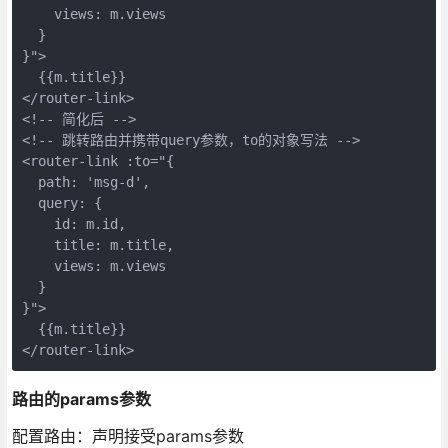
    views: m.views

  }

}">

  {{m.title}}

</router-link>

<!-- 简化后 -->

<!-- 跳转路由并携带query参数，to的对象写法 -->

<router-link :to="{

  path: 'msg-d',

  query: {

    id: m.id,

    title: m.title,

    views: m.views

  }

}">

  {{m.title}}

路由的params参数
配置路由：声明接受params参数