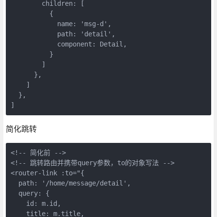
        children: [

          {

            name: 'msg-d',

            path: 'detail',

            component: Detail,

          }

        ]

      },

    ]

  },

简化跳转
<!-- 简化前 -->

<!-- 跳转路由并携带query参数，to的对象写法 -->

<router-link :to="{

  path: '/home/message/detail',

  query: {

    id: m.id,

    title: m.title,
