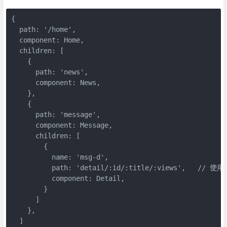
{

  path: '/home',

  component: Home,

  children: [

    {

      path: 'news',

      component: News,

    },

    {

      path: 'message',

      component: Message,

      children: [

        {

          name: 'msg-d',

          path: 'detail/:id/:title/:views',   //
          component: Detail,

        }

      ]

    },

  ]
