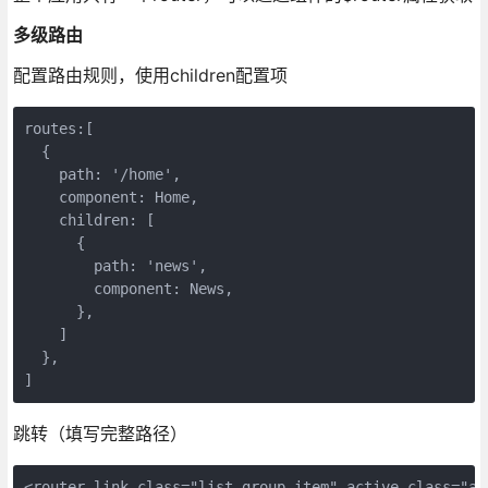
多级路由
配置路由规则，使用children配置项
routes:[

  {

    path: '/home',

    component: Home,

    children: [

      {

        path: 'news',

        component: News,

      },

    ]

  },

跳转（填写完整路径）