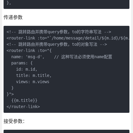
传递参数
<!-- 跳转路由并携带query参数，to的字符串写法 -->

<router-link :to="`/home/message/detail/${m.id}/${m.t
<!-- 跳转路由并携带query参数，to的对象写法 -->

<router-link :to="{

  name: 'msg-d',    // 这种写法必须使用name配置

  params: {

    id: m.id,

    title: m.title,

    views: m.views

  }

}">

  {{m.title}}

接受参数：