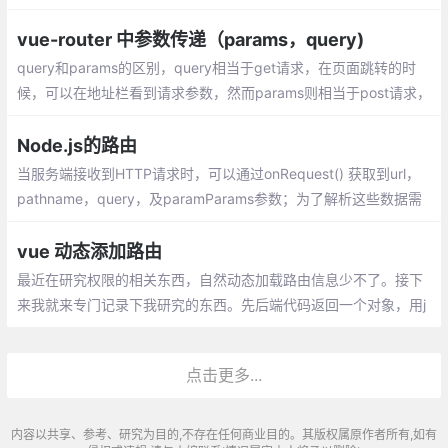
成一个js文件，如果页面一多，会导致这个文件非常大，加载缓慢
vue-router 中参数传递（params，query)
query和params的区别，query相当于get请求，在页面跳转的时
候，可以在地址栏看到请求参数，然而params则相当于post请求，
参数不会在地址栏中显示。
Node.js的路由
当服务端接收到HTTP请求时，可以通过onRequest() 获取到url，
pathname，query，及paramParams参数；为了解析这些数据需
要使用url和querystring模块
vue 动态添加路由
最近在研究权限的相关东西，自然动态加载路由信息少不了。接下
来我就来专门记录下我研究的东西。先后端代码返回一个对象，用j
ava写的，返回的是对象，不是字符，如果是字符前端注意转换成
对象。
点击更多...
内容以共享、参考、研究为目的,不存在任何商业目的。其版权属原作者所有,如有