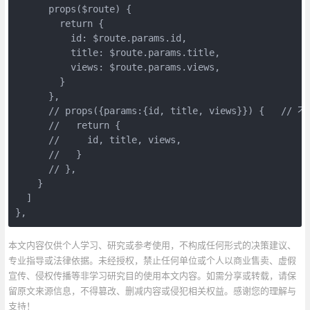
      props($route) {

        return {

          id: $route.params.id,

          title: $route.params.title,

          views: $route.params.views,

        }

      },

      // props({params:{id, title, views}}) {   
      //   return {

      //     id, title, views,

      //   }

      // },

    }

  ]

},
本文内容仅供个人学习、研究或参考使用，不构成任何形式的决策建议、
专业指导或法律依据。未经授权，禁止任何单位或个人以商业售卖、虚假
宣传、侵权传播等非学习研究目的使用本文内容。如需分享或转载，请保
留原文来源信息，不得篡改、删减内容或侵犯相关权益。感谢您的理解与
支持！