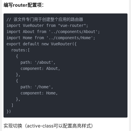
编写router配置项：
// 该文件专门用于创建整个应用的路由器

import VueRouter from "vue-router";

import About from '../components/About';

import Home from '../components/Home';

export default new VueRouter({

  routes:[

    {

      path: '/about',

      component: About,

    },

    {

      path: '/home',

      component: Home,

    },

  ]

实现切换（active-class可以配置高亮样式）