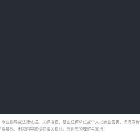
、专业指导或法律依据。未经授权，禁止任何单位或个人以商业售卖、虚假宣传
不得篡改、删减内容或侵犯相关权益。感谢您的理解与支持！