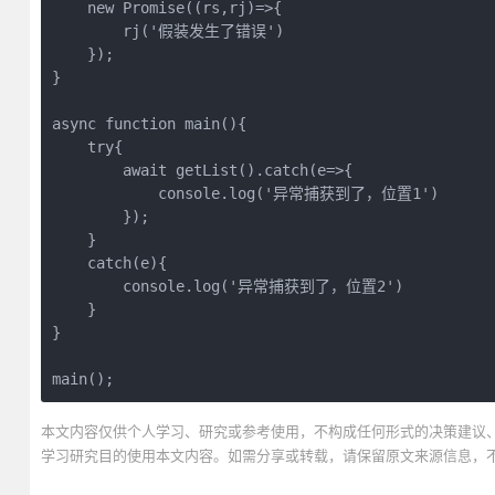
    new Promise((rs,rj)=>{
        rj('假装发生了错误')
    });
}
async function main(){
    try{
        await getList().catch(e=>{
            console.log('异常捕获到了，位置1')
        });
    }
    catch(e){
        console.log('异常捕获到了，位置2')
    }
}
main();
本文内容仅供个人学习、研究或参考使用，不构成任何形式的决策建议
学习研究目的使用本文内容。如需分享或转载，请保留原文来源信息，