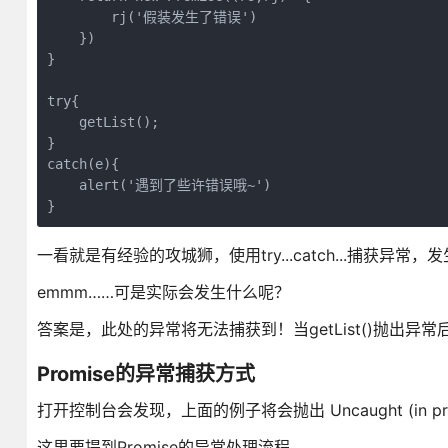
        rj('假装发生了错误')
    })
}
try{
    getList();
}
catch(e){
    alert('遇到了些许错误哦~')
}
一看就是有经验的攻城狮，使用try...catch...捕获异
emmm……可是实际会发生什么呢？
答案是，此处的异常将无法捕获到！当getList()抛出异
Promise的异常捕获方式
打开控制台会发现，上面的例子将会抛出 Uncaught (in pr
这里要提到Promise的异常处理流程。