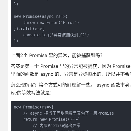
})
new Promise(async rs=>{
    throw new Error('Error')
}).catch(e=>{
    console.log('异常被捕获到了2')
})
上面2个 Promise 里的异常，能被捕获到吗？
答案是第一个 Promise 里的异常能被捕获，因为 Promise
里面的函数是 async 的，异常是异步抛出的，所以并不会触发 Pro
怎么理解呢？换个方式可能好理解一些。 async 函数本身
ise的等效写法就是：
new Promise(rs=>{
    // async 相当于同步函数里又包了一层Promise
    return new Promise(()=>{
        // 内层Promise抛出异常