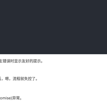
常，发生错误时显示友好的提示。
常后，嗯，流程就失控了。
omise)异常。