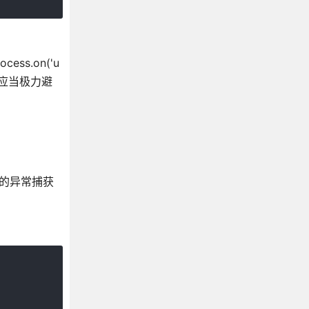
ss.on('u
所以应当极力避
上述的异常捕获