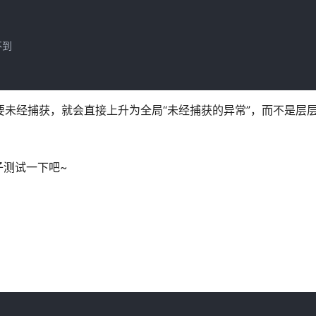
不到
只要未经捕获，就会直接上升为全局“未经捕获的异常”，而不是层
子测试一下吧~