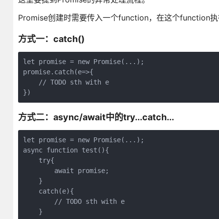
Promise创建时需要传入一个function，在这个fu
方式一：catch()
let promise = new Promise(...);
promise.catch(e=>{
    // TODO sth with e
})
方式二：async/await中的try...catch...
let promise = new Promise(...);
async function test(){
    try{
        await promise;
    }
    catch(e){
        // TODO sth with e
    }