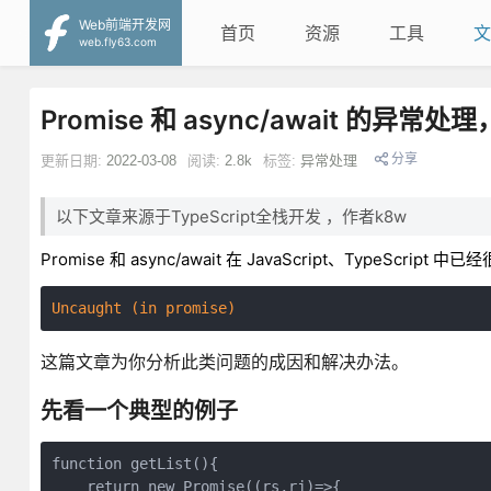
Web前端开发网
首页
资源
工具
文
web.fly63.com
Promise 和 async/await 的异
分享
更新日期:
2022-03-08
阅读:
2.8k
标签:
异常处理
以下文章来源于TypeScript全栈开发 ，作者k8w
Promise 和 async/await 在 JavaScript、TypeSc
Uncaught (in promise)
这篇文章为你分析此类问题的成因和解决办法。
先看一个典型的例子
function getList(){
    return new Promise((rs,rj)=>{