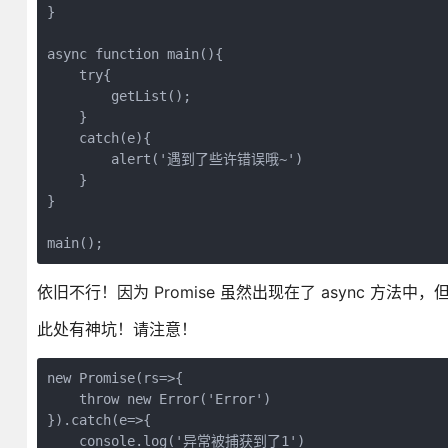
}
async function main(){
    try{
        getList();
    }
    catch(e){
        alert('遇到了些许错误哦~')
    }
}
main();
依旧不行！因为 Promise 虽然出现在了 async 方法
此处有神坑！请注意！
new Promise(rs=>{
    throw new Error('Error')
}).catch(e=>{
    console.log('异常被捕获到了1')