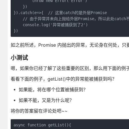
        throw new Error('Error')
    })
}).catch(e=>{  // 这里catch的是外层Promise
    // 由于异常并未向上抛给外层Promise，所以此处catch
    console.log('异常被捕获到了2')
})
如之前所述，Promise 内抛出的异常，无论身在何处，
小测试
嗯，如果你已经了解了这些重要的区别，那么用下面的例
看看下面的例子，getList()中的异常能被捕获到吗？
如果能，将在哪个位置被捕获到？
如果不能，又是为什么呢？
将你的答案留在评论处吧~~
async function getList(){