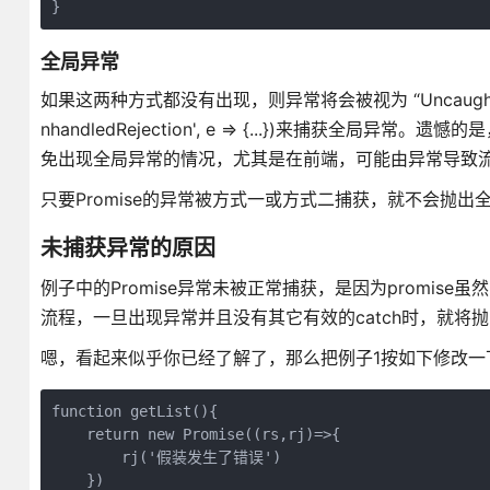
}
全局异常
如果这两种方式都没有出现，则异常将会被视为 “Uncaught (in
nhandledRejection', e => {...})来捕
免出现全局异常的情况，尤其是在前端，可能由异常导致
只要Promise的异常被方式一或方式二捕获，就不会抛出
未捕获异常的原因
例子中的Promise异常未被正常捕获，是因为promise虽然出
流程，一旦出现异常并且没有其它有效的catch时，就将
嗯，看起来似乎你已经了解了，那么把例子1按如下修改一
function getList(){
    return new Promise((rs,rj)=>{
        rj('假装发生了错误')
    })