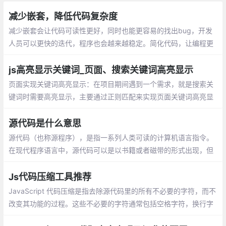
减少嵌套，降低代码复杂度
减少嵌套会让代码可读性更好，同时也能更容易的找出bug，开发
人员可以更快的迭代，程序也会越来越稳定。简化代码，让编程更
轻松！
js高亮显示关键词_页面、搜索关键词高亮显示
页面实现关键词高亮显示：在项目期间遇到一个需求，就是搜索关
键词时需要高亮显示，主要通过正则匹配来实现页面关键词高亮显
示。在搜索结果中高亮显示关键词：有一组关键词数组，在数组中
筛选出符合关键字的内容并将关键字高亮
源代码是什么意思
源代码（也称源程序），是指一系列人类可读的计算机语言指令。
在现代程序语言中，源代码可以是以书籍或者磁带的形式出现，但
最为常用的格式是文本文件，这种典型格式的目的是为了编译出计
算机程序。
Js代码压缩工具推荐
JavaScript 代码压缩是指去除源代码里的所有不必要的字符，而不
改变其功能的过程。这些不必要的字符通常包括空格字符，换行字
符，注释以及块分隔符等用来增加可读性的代码，但并不需要它来