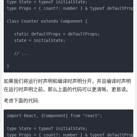
type State = typeof initialState;

type Props = { count?: number } & typeof defaultProps

class Counter extends Component {

   static defaultProps = defaultProps;

   state = initialState;

   // ...

}
如果我们将运行时声明和编译时声明分开，并且编译时声明
在运行时声明之前，那么上面的代码可以更清晰、更易读。
考虑下面的代码:
import React, {Component} from "react";

type State = typeof initialState;

type Props = { count?: number } & typeof defaultProps
