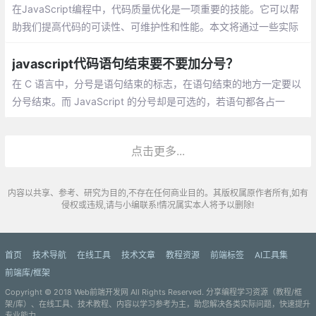
在JavaScript编程中，代码质量优化是一项重要的技能。它可以帮
助我们提高代码的可读性、可维护性和性能。本文将通过一些实际
优化过程中的案例，展示如何通过一些技巧和最佳实践，使我们的
代码更加优雅。
javascript代码语句结束要不要加分号？
在 C 语言中，分号是语句结束的标志，在语句结束的地方一定要以
分号结束。而 JavaScript 的分号却是可选的，若语句都各占一
行，则可以省略分号。avaScript 中的 ASI 机制，允许我们省略分
号。ASI 机制不是说在解析过程中解析器自动把分号添加到代码中
点击更多...
内容以共享、参考、研究为目的,不存在任何商业目的。其版权属原作者所有,如有
侵权或违规,请与小编联系!情况属实本人将予以删除!
首页
技术导航
在线工具
技术文章
教程资源
前端标签
AI工具集
前端库/框架