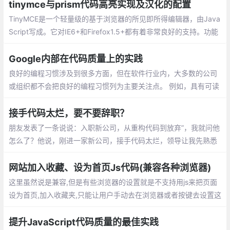
执行。
tinymce与prism代码高亮实现及汉化的配置
TinyMCE是一个轻量级的基于浏览器的所见即所得编辑器，由Java
Script写成。它对IE6+和Firefox1.5+都有着非常良好的支持。功能
方强大，并且功能配置灵活简单。另一特点是加载速度非常快的。
Google内部在代码质量上的实践
良好的编程习惯涉及到很多方面，但在软件行业内，大多数的公司
或组织都不会把良好的编程习惯列为主要关注点。 例如，具有可读
性和可维护性的代码比编写好的测试代码或使用正确的工具更有意
义，前者的意义在于可以让代码更易于理解和修改。
接手代码太烂，要不要辞职？
朋友发表了一条说说：入职新公司，从重构代码到放弃”，我就问他
怎么了？他说，刚进一家新公司，接手代码太烂，领导让我先熟悉
业务逻辑，然后去修复之前项目中遗留的bug，实在不行就重构
网站加入收藏、设为首页Js代码(兼容各种浏览器)
这里虽然说是兼容,但是有些浏览器的设置就是不支持用js来把页面
设为首页,加入收藏夹,只能让用户手动去在浏览器或者按键去设置这
些功能,这里说的兼容是指当浏览器有这个设置的时候js会有提示
提升JavaScript代码质量的最佳实践