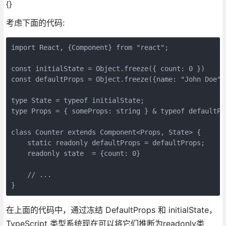
{}
考虑下面的代码:
import React, {Component} from "react";

const initialState = Object.freeze({ count: 0 })

const defaultProps = Object.freeze({name: "John Doe"})
type State = typeof initialState;

type Props = { someProps: string } & typeof defaultPro
class Counter extends Component<Props, State> {

    static readonly defaultProps = defaultProps;

    readonly state  = {count: 0}

    // ...

}
在上面的代码中，通过冻结 DefaultProps 和 initialState，
TypeScript 类型系统现在可以将它们推断为readonly类