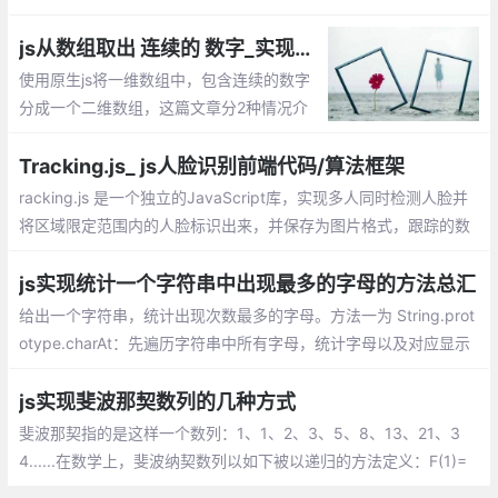
是 0-9 或 a-f 范围内的一个32位十六进制数。在理想情况下，任何
计算机和计算机集群都不会生成两个相同的GUID。
js从数组取出 连续的 数字_实现一维数组中连续数字分成几个连续的数字数组
使用原生js将一维数组中，包含连续的数字
分成一个二维数组，这篇文章分2种情况介
绍如何实现？1、过滤单个数字；2、包含单
个数字。
Tracking.js_ js人脸识别前端代码/算法框架
racking.js 是一个独立的JavaScript库，实现多人同时检测人脸并
将区域限定范围内的人脸标识出来，并保存为图片格式，跟踪的数
据既可以是颜色，也可以是人，也就是说我们可以通过检测到某特
定颜色，或者检测一个人体/脸的出现与移动，来触发JavaScript
js实现统计一个字符串中出现最多的字母的方法总汇
事件。
给出一个字符串，统计出现次数最多的字母。方法一为 String.prot
otype.charAt：先遍历字符串中所有字母，统计字母以及对应显示
的次数，最后是进行比较获取次数最大的字母。方法二 String.prot
otype.split：逻辑和方法一相同，只不过是通过 split 直接把字符串
js实现斐波那契数列的几种方式
先拆成数组。
斐波那契指的是这样一个数列：1、1、2、3、5、8、13、21、3
4......在数学上，斐波纳契数列以如下被以递归的方法定义：F(1)=
1，F(2)=1, F(n)=F(n-1)+F(n-2)（n>=2，n∈N*）;随着数列项数的