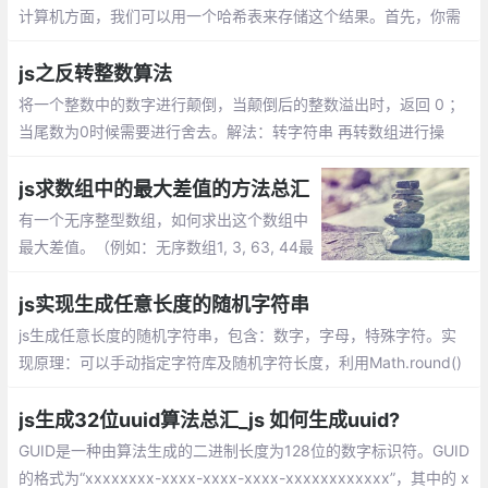
计算机方面，我们可以用一个哈希表来存储这个结果。首先，你需
要一个判断是否为质数的方法，然后，利用短除法来分解。
js之反转整数算法
将一个整数中的数字进行颠倒，当颠倒后的整数溢出时，返回 0 ；
当尾数为0时候需要进行舍去。解法：转字符串 再转数组进行操
作，看到有人用四则运算+遍历反转整数。
js求数组中的最大差值的方法总汇
有一个无序整型数组，如何求出这个数组中
最大差值。（例如：无序数组1, 3, 63, 44最
大差值是 63-1=62）。实现原理：遍历一次
数组，找到最大值和最小值，返回差值
js实现生成任意长度的随机字符串
js生成任意长度的随机字符串，包含：数字，字母，特殊字符。实
现原理：可以手动指定字符库及随机字符长度，利用Math.round()
和Math.random()两个方法实现获取随机字符
js生成32位uuid算法总汇_js 如何生成uuid?
GUID是一种由算法生成的二进制长度为128位的数字标识符。GUID
的格式为“xxxxxxxx-xxxx-xxxx-xxxx-xxxxxxxxxxxx”，其中的 x