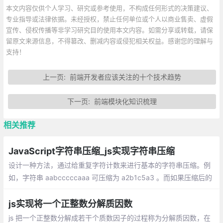
本文内容仅供个人学习、研究或参考使用，不构成任何形式的决策建议、
专业指导或法律依据。未经授权，禁止任何单位或个人以商业售卖、虚假
宣传、侵权传播等非学习研究目的使用本文内容。如需分享或转载，请保
留原文来源信息，不得篡改、删减内容或侵犯相关权益。感谢您的理解与
支持！
上一页:
前端开发者应该关注的十个技术趋势
下一页:
前端模块化知识梳理
相关推荐
JavaScript字符串压缩_js实现字符串压缩
设计一种方法，通过给重复字符计数来进行基本的字符串压缩。例
如，字符串 aabcccccaaa 可压缩为 a2b1c5a3 。而如果压缩后的
字符数不小于原始的字符数，则返回原始的字符串。 可以假设字符
串仅包括a-z的字母
js实现将一个正整数分解质因数
js 把一个正整数分解成若干个质数因子的过程称为分解质因数，在