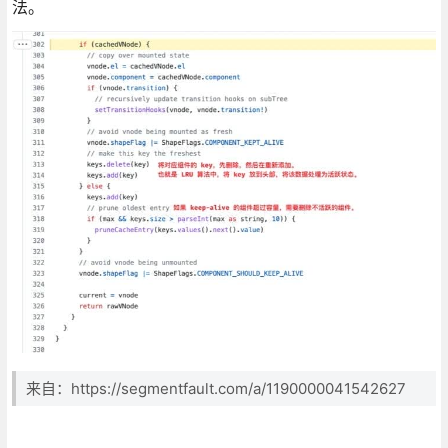
法。
来自：https://segmentfault.com/a/1190000041542627