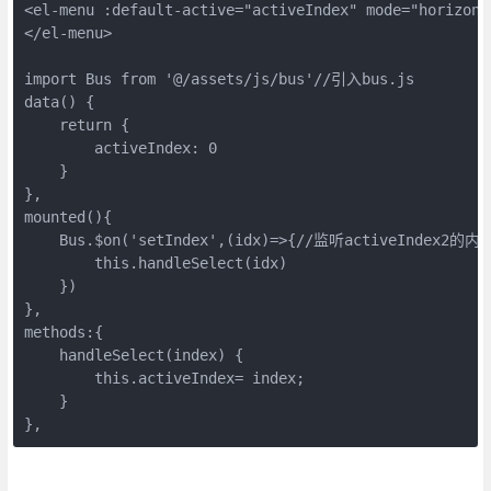
<el-menu :default-active="activeIndex" mode="horizont
</el-menu>
import Bus from '@/assets/js/bus'//引入bus.js
data() {
    return {
        activeIndex: 0
    }
},
mounted(){
    Bus.$on('setIndex',(idx)=>{//监听activeIndex2的内
        this.handleSelect(idx)
    })
},
methods:{
    handleSelect(index) {
        this.activeIndex= index;
    }
},