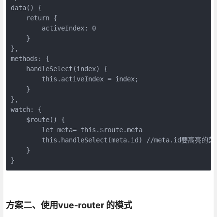
data() {
    return {
        activeIndex: 0
    }
},
methods: {
    handleSelect(index) {
        this.activeIndex = index;
    }
},
watch: {
    $route() {
        let meta= this.$route.meta
        this.handleSelect(meta.id) //meta.id要高亮的菜
    }
}
方案二、使用vue-router 的模式