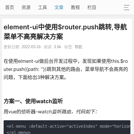
首页
资源
工具
文章
教程
栏目
element-ui中使用$router.push跳转,导航
菜单不高亮解决方案
更新日期:
2022-03-16
阅读:
3.6k
标签:
导航
在使用elment-ui做后台开发过程中，发现如果使用this.$ro
uter.push({path: ''})跳到其他的路由，菜单导航不会高亮的
问题，下面给出3种解决方案。
方案一、使用watch监听
用vue的侦听器–
watch监听路由，代码如下：
<el-menu :default-active="activeIndex" mode="horizont
</el-menu>