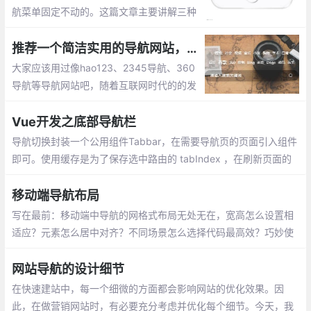
航菜单固定不动的。这篇文章主要讲解三种
实现方案，包括：fixed,absolute,以及css3
的flex布局。
推荐一个简洁实用的导航网站，你值得拥有!
大家应该用过像hao123、2345导航、360
导航等导航网站吧，随着互联网时代的的发
展，导航网站变的越发臃肿，里面挂载了很
多广告，新闻等，使的网站看上去很不美观
Vue开发之底部导航栏
导航切换封装一个公用组件Tabbar，在需要导航页的页面引入组件
即可。使用缓存是为了保存选中路由的 tabIndex ，在刷新页面的
时候，依然可以保持（选中/激活）状态。
移动端导航布局
写在最前：移动端中导航的网格式布局无处无在，宽高怎么设置相
适应？元素怎么居中对齐？不同场景怎么选择代码最高效？巧妙使
用margin、padding等基础属性，小小技巧可以解决许多烦恼！
网站导航的设计细节
在快速建站中，每一个细微的方面都会影响网站的优化效果。因
此，在做营销网站时，有必要充分考虑并优化每个细节。今天，我