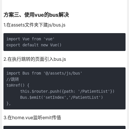
方案三、使用vue的bus解决
1.在assets文件夹下建js/bus.js
import Vue from 'vue'
export default new Vue()
2.在执行跳转的页面引入bus.js
import Bus from '@/assets/js/bus'

//跳转

toHref() {
      this.$router.push({path: '/PatientList'})
      Bus.$emit('setIndex','/PatientList')
},
3.在home.vue监听emit传值