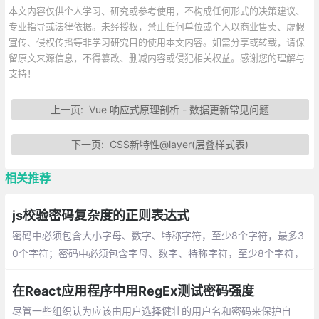
本文内容仅供个人学习、研究或参考使用，不构成任何形式的决策建议、
专业指导或法律依据。未经授权，禁止任何单位或个人以商业售卖、虚假
宣传、侵权传播等非学习研究目的使用本文内容。如需分享或转载，请保
留原文来源信息，不得篡改、删减内容或侵犯相关权益。感谢您的理解与
支持！
上一页:
Vue 响应式原理剖析 - 数据更新常见问题
下一页:
CSS新特性@layer(层叠样式表)
相关推荐
js校验密码复杂度的正则表达式
密码中必须包含大小字母、数字、特称字符，至少8个字符，最多3
0个字符；密码中必须包含字母、数字、特称字符，至少8个字符，
最多30个字符。密码中必须包含字母、数字，至少8个字符
在React应用程序中用RegEx测试密码强度
尽管一些组织认为应该由用户选择健壮的用户名和密码来保护自