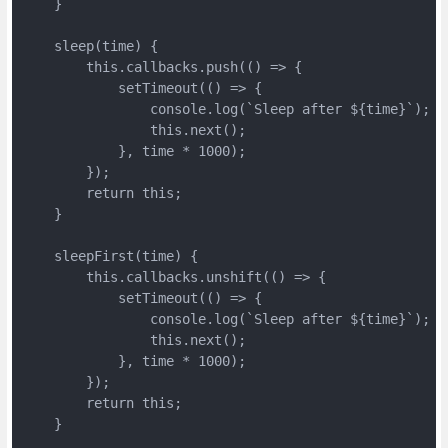
    }

    sleep(time) {

        this.callbacks.push(() => {

            setTimeout(() => {

                console.log(`Sleep after ${time}`);

                this.next();

            }, time * 1000);

        });

        return this;

    }

    sleepFirst(time) {

        this.callbacks.unshift(() => {

            setTimeout(() => {

                console.log(`Sleep after ${time}`);

                this.next();

            }, time * 1000);

        });

        return this;

    }
