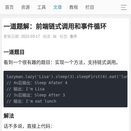
首页
资源
工具
文章
教程
栏目
一道题解：前端链式调用和事件循环
更新日期:
2022-03-17
阅读:
2k
标签:
事件
一道题目
看到一个很有趣的题目：实现一个方法，支持链式调用。
lazyman.lazy('Lisa').sleep(3).sleepFirst(4).eat('lunch
// 4s后输出：Sleep Afater 4

// 输出：I'm Lisa

// 3s后输出：Sleep After 3

// 输出：I'm eat lunch
解法
话不多说，直接上代码：