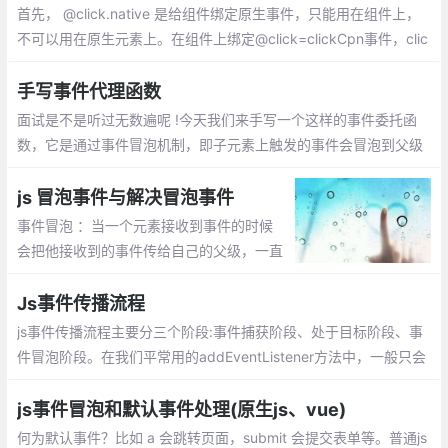
首先， @click.native 是给组件绑定原生事件，只能用在组件上，
不可以用在原生元素上。在组件上绑定@click=clickCpn事件，clic
k事件无法触发也不生效
手写事件代理函数
面试是不是听过无数遍呢 !今天我们来手写一个这样的事件委托函
数，它是通过事件冒泡机制，即子元素上触发的事件会冒泡到父级
上， 即父级也会触发该类型的事件
js 冒泡事件与解决冒泡事件
事件冒泡 ：当一个元素接收到事件的时候
会把他接收到的事件传给自己的父级，一直
到window 。取消事件冒泡有两种方式：e.s
topPropagation(); window.event.cancelB
Js事件传播流程
ubble=true;
js事件传播流程主要分三个阶段:事件捕获阶段、处于目标阶段、事
件冒泡阶段。在我们平常用的addEventListener方法中，一般只会
用到两个参数，一个是需要绑定的事件，另一个是触发事件后要执
行的函数
js事件冒泡和默认事件处理(原生js、vue)
何为默认事件？比如 a 会跳转页面，submit 会提交表单等。普通js