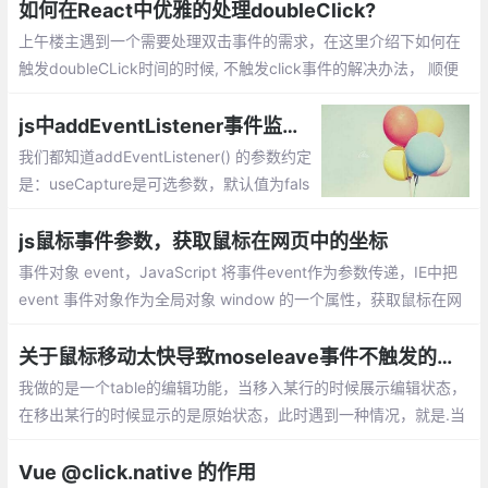
页操作。
如何在React中优雅的处理doubleClick?
上午楼主遇到一个需要处理双击事件的需求，在这里介绍下如何在
触发doubleCLick时间的时候, 不触发click事件的解决办法， 顺便
分享给大家。解决办法也很简单： 延迟 click事件的处理， 直到判
断这个click 不在 doubleClick 中。
js中addEventListener事件监听器参数详解
我们都知道addEventListener() 的参数约定
是：useCapture是可选参数，默认值为fals
e，目前DOM 规范做了修订：addEventList
ener() 的第三个参数可以是个对象值了。pa
js鼠标事件参数，获取鼠标在网页中的坐标
ssive就是告诉浏览器我可不可以用stopPro
事件对象 event，JavaScript 将事件event作为参数传递，IE中把
pagation...
event 事件对象作为全局对象 window 的一个属性，获取鼠标在网
页中的坐标 = 鼠标在视窗中的坐标 + 浏览器滚动条坐标
关于鼠标移动太快导致moseleave事件不触发的问题
我做的是一个table的编辑功能，当移入某行的时候展示编辑状态，
在移出某行的时候显示的是原始状态，此时遇到一种情况，就是.当
mousenter事件触发之后，由于鼠标移动得太快，同一个tr上绑定
的mouseleave事件压根儿就没有执行。
Vue @click.native 的作用