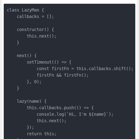
class LazyMan {

    callbacks = [];

    constructor() {

        this.next();

    }

    next() {

        setTimeout(() => {

            const firstFn = this.callbacks.shift();

            firstFn && firstFn();

        }, 0);

    }

    lazy(name) {

        this.callbacks.push(() => {

            console.log(`Hi, I'm ${name}`);

            this.next();

        });

        return this;
