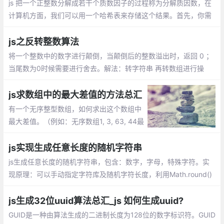
js 把一个正整数分解成若干个质数因子的过程称为分解质因数，在
计算机方面，我们可以用一个哈希表来存储这个结果。首先，你需
要一个判断是否为质数的方法，然后，利用短除法来分解。
js之反转整数算法
将一个整数中的数字进行颠倒，当颠倒后的整数溢出时，返回 0 ；
当尾数为0时候需要进行舍去。解法：转字符串 再转数组进行操
作，看到有人用四则运算+遍历反转整数。
js求数组中的最大差值的方法总汇
有一个无序整型数组，如何求出这个数组中
最大差值。（例如：无序数组1, 3, 63, 44最
大差值是 63-1=62）。实现原理：遍历一次
数组，找到最大值和最小值，返回差值
js实现生成任意长度的随机字符串
js生成任意长度的随机字符串，包含：数字，字母，特殊字符。实
现原理：可以手动指定字符库及随机字符长度，利用Math.round()
和Math.random()两个方法实现获取随机字符
js生成32位uuid算法总汇_js 如何生成uuid?
GUID是一种由算法生成的二进制长度为128位的数字标识符。GUID