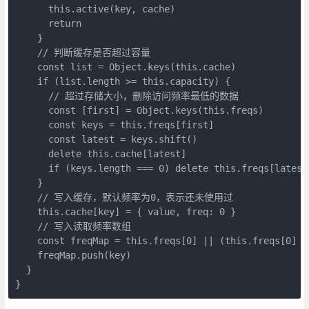
      this.active(key, cache)

      return

    }

    // 判断缓存是否超过容量

    const list = Object.keys(this.cache)

    if (list.length >= this.capacity) {

      // 超过存储大小，删除访问频率最低的数据

      const [first] = Object.keys(this.freqs)

      const keys = this.freqs[first]

      const latest = keys.shift()

      delete this.cache[latest]

      if (keys.length === 0) delete this.freqs[latest]
    }

    // 写入缓存，默认频率为0，表示还未使用过

    this.cache[key] = { value, freq: 0 }

    // 写入读取频率数组

    const freqMap = this.freqs[0] || (this.freqs[0] = 
    freqMap.push(key)

  }

}