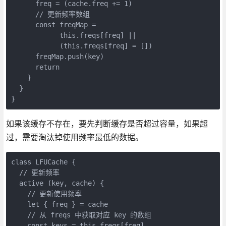
      freq = (cache.freq += 1)

      // 更新频率数组

      const freqMap =

            this.freqs[freq] ||

            (this.freqs[freq] = [])

      freqMap.push(key)

      return

    }

  }

}
如果该缓存不存在，要先判断缓存是否超过容量，如果超
过，需要淘汰掉使用频率最低的数据。
class LFUCache {

  // 更新频率

  active (key, cache) {

    // 更新使用频率

    let { freq } = cache

    // 从 freqs 中获取对应 key 的数组

    const keys = this.freqs[freq]
