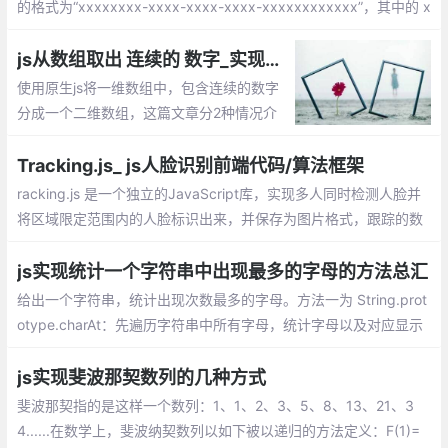
的格式为“xxxxxxxx-xxxx-xxxx-xxxx-xxxxxxxxxxxx”，其中的 x
是 0-9 或 a-f 范围内的一个32位十六进制数。在理想情况下，任何
计算机和计算机集群都不会生成两个相同的GUID。
js从数组取出 连续的 数字_实现一维数组中连续数字分成几个连续的数字数组
使用原生js将一维数组中，包含连续的数字
分成一个二维数组，这篇文章分2种情况介
绍如何实现？1、过滤单个数字；2、包含单
个数字。
Tracking.js_ js人脸识别前端代码/算法框架
racking.js 是一个独立的JavaScript库，实现多人同时检测人脸并
将区域限定范围内的人脸标识出来，并保存为图片格式，跟踪的数
据既可以是颜色，也可以是人，也就是说我们可以通过检测到某特
定颜色，或者检测一个人体/脸的出现与移动，来触发JavaScript
js实现统计一个字符串中出现最多的字母的方法总汇
事件。
给出一个字符串，统计出现次数最多的字母。方法一为 String.prot
otype.charAt：先遍历字符串中所有字母，统计字母以及对应显示
的次数，最后是进行比较获取次数最大的字母。方法二 String.prot
otype.split：逻辑和方法一相同，只不过是通过 split 直接把字符串
js实现斐波那契数列的几种方式
先拆成数组。
斐波那契指的是这样一个数列：1、1、2、3、5、8、13、21、3
4......在数学上，斐波纳契数列以如下被以递归的方法定义：F(1)=