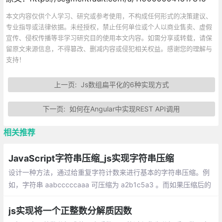
本文内容仅供个人学习、研究或参考使用，不构成任何形式的决策建议、
专业指导或法律依据。未经授权，禁止任何单位或个人以商业售卖、虚假
宣传、侵权传播等非学习研究目的使用本文内容。如需分享或转载，请保
留原文来源信息，不得篡改、删减内容或侵犯相关权益。感谢您的理解与
支持！
上一页:
Js数组扁平化的6种实现方式
下一页:
如何在Angular中实现REST API调用
相关推荐
JavaScript字符串压缩_js实现字符串压缩
设计一种方法，通过给重复字符计数来进行基本的字符串压缩。例
如，字符串 aabcccccaaa 可压缩为 a2b1c5a3 。而如果压缩后的
字符数不小于原始的字符数，则返回原始的字符串。 可以假设字符
串仅包括a-z的字母
js实现将一个正整数分解质因数