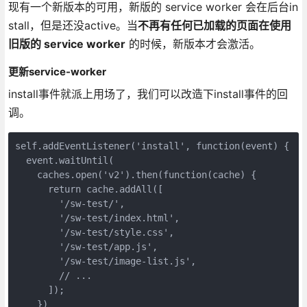
现有一个新版本的可用，新版的 service worker 会在后台in
stall，但是还没active。当
不再有任何已加载的页面在使用
旧版的 service worker
的时候，新版本才会激活。
更新service-worker
install事件就派上用场了，我们可以改造下install事件的回
调。
self.addEventListener('install', function(event) {
  event.waitUntil(
    caches.open('v2').then(function(cache) {
      return cache.addAll([
        '/sw-test/',
        '/sw-test/index.html',
        '/sw-test/style.css',
        '/sw-test/app.js',
        '/sw-test/image-list.js',
        // ...
      ]);
    })