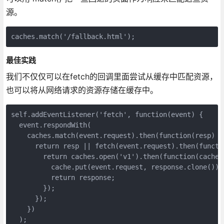
源。
caches.match('/fallback.html');
最佳实践
我们不仅仅可以在fetch的回调里面尝试从缓存中匹配资源，
也可以将从网络请求的资源存储在缓存中。
self.addEventListener('fetch', function(event) {
  event.respondWith(
    caches.match(event.request).then(function(resp) {
      return resp || fetch(event.request).then(functi
        return caches.open('v1').then(function(cache)
          cache.put(event.request, response.clone());
          return response;
        });
      });
    })
  );