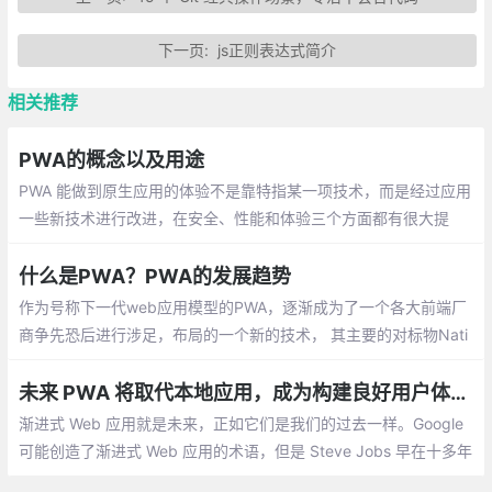
下一页:
js正则表达式简介
相关推荐
PWA的概念以及用途
PWA 能做到原生应用的体验不是靠特指某一项技术，而是经过应用
一些新技术进行改进，在安全、性能和体验三个方面都有很大提
升，PWA 本质上是 Web App，借助一些新技术也具备了 Native A
pp 的一些特性
什么是PWA？PWA的发展趋势
作为号称下一代web应用模型的PWA，逐渐成为了一个各大前端厂
商争先恐后进行涉足，布局的一个新的技术， 其主要的对标物Nati
ve app，作为现在最主流的mobile端应用，它的安全，性能，用户
体验的确明显领先于其他互联网载体
未来 PWA 将取代本地应用，成为构建良好用户体验的首选方式
渐进式 Web 应用就是未来，正如它们是我们的过去一样。Google
可能创造了渐进式 Web 应用的术语，但是 Steve Jobs 早在十多年
前就预见到了。在未来，你可以使用 JavaScript 编写类似于本地