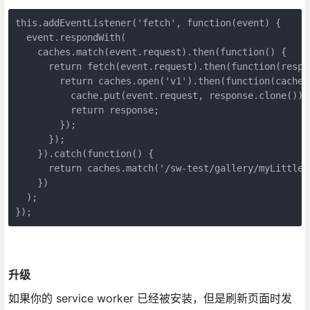
this.addEventListener('fetch', function(event) {
  event.respondWith(
    caches.match(event.request).then(function() {
      return fetch(event.request).then(function(respo
        return caches.open('v1').then(function(cache)
          cache.put(event.request, response.clone());
          return response;
        });
      });
    }).catch(function() {
      return caches.match('/sw-test/gallery/myLittleV
    })
  );
});
升级
如果你的 service worker 已经被安装，但是刷新页面时发