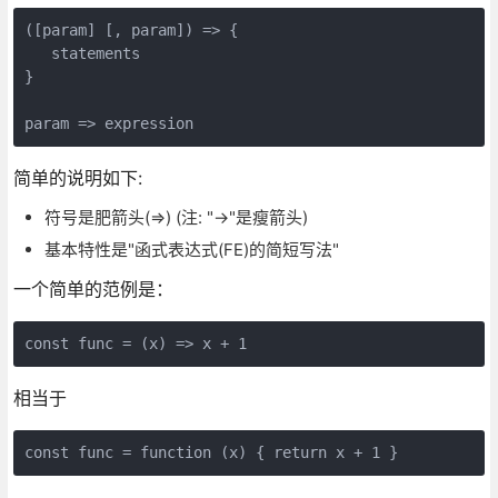
([param] [, param]) => {

   statements

}

简单的说明如下:
符号是肥箭头(=>) (注: "->"是瘦箭头)
基本特性是"函式表达式(FE)的简短写法"
一个简单的范例是：
相当于