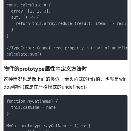
const calculate = {

  array: [1, 2, 3],

  sum: () => {

    return this.array.reduce((result, item) => result 
  }

}

//TypeError: Cannot read property 'array' of undefined
物件的prototype属性中定义方法时
这种情况也是像上面的类似，箭头函式的this值，也就是win
dow物件(或是在严格模式的undefined)。
function MyCat(name) {

  this.catName = name

}

MyCat.prototype.sayCatName = () => {
