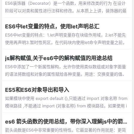
ES6装饰器（Decorator）是一个函数，用来修改类的行为 在设计
阶段可以对类和属性进行注释和修改。从本质上上讲，装饰器的最
大作用是修改预定义好的逻辑，或者给各种结构添加一些元数据。
ES6中let变量的特点，使用let声明总汇
ES6中let变量的特点：1.let声明变量存在块级作用域，2.let不能先
使用再声明3.暂时性死区，在代码块内使用let命令声明变量之前，
该变量都是不可用的，4.不允许重复声明
js解构赋值,关于es6中的解构赋值的用途总结
ES6中添加了一个新属性解构，允许你使用类似数组或对象字面量
的语法将数组和对象的属性赋给各种变量。用途：交换变量的值、
从函数返回多个值、函数参数的定义、提取JSON数据、函数参数
的默认值...
ES5和ES6对象导出和导入
如果模块中使用 export default {},只能通过 import 对象名称 from
模块路径 ,不能通过 import {对象名称} from 模块路径。如果使用 i
mport {对象名称} from 模块路径 导出具体某个对象或者方法名称
es6 箭头函数的使用总结，带你深入理解js中的箭头函数
箭头函数是ES6中非常重要的性特性。它最显著的作用就是：更简