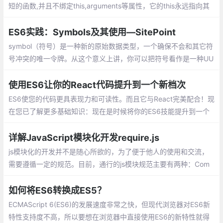
短的函数,并且不绑定this,arguments等属性，它的this永远指向其
上下文的 this。它最适合用于非方法函数，并且它们不能用作构造
函数。
ES6实践：Symbols及其使用—SitePoint
symbol（符号）是一种新的原始数据类型，一个确保不会和其它符
号冲突的唯一令牌。从这个意义上讲，你可以把符号看作是一种UU
ID（通用唯一识别码）。 让我们看看符号是如何工作的，以及我们
能用它做些什么。
使用ES6让你的React代码提升到一个新档次
ES6使您的代码更具表现力和可读性。而且它与React完美配合！现
在您已了解更多基础知识：现在是时候将你的ES6技能提升到一个
新的水平！嵌套props解构、 传下所有props、props解构、作为参
数的函数、列表解构
详解JavaScript模块化开发require.js
js模块化的开发并不是随心所欲的，为了便于他人的使用和交流，
需要遵循一定的规范。目前，通行的js模块规范主要有两种：Com
monJS和AMD
如何将ES6转换成ES5？
ECMAScript 6(ES6)的发展速度非常之快，但现代浏览器对ES6新
特性支持度不高，所以要想在浏览器中直接使用ES6的新特性就得