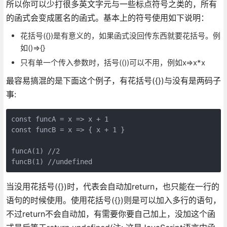
所以你可以少打很多英文字元与一些标点符号之类的，所有
的函式会变成匿名的函式。基本上的符号使用如下说明：
花括号({})是有意义的，如果函式没回传东西就要花括号。例
如()=>{}
只有单一个传入参数时，括号(())可以不用，例如x=>x*x
最容易搞混的是下面这个例子，有花括号({})与没有是两码子
事:
const funcA = x => x + 1

const funcB = x => { x + 1 }

funcA(1) //2

当没用花括号({})时，代表会自动加return，也只能在一行的
语句的时候使用。使用花括号({})则是可以加入多行的语句，
不过return不会自动加，有需要你要自己加上，没加这个函