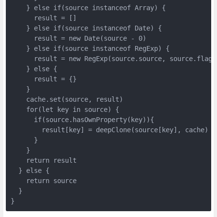
    } else if(source instanceof Array) {

      result = []

    } else if(source instanceof Date) {

      result = new Date(source - 0)

    } else if(source instanceof RegExp) {

      result = new RegExp(source.source, source.flags)
    } else {

      result = {}

    }

    cache.set(source, result)

    for(let key in source) { 

      if(source.hasOwnProperty(key)){

        result[key] = deepClone(source[key], cache) 

      }

    }

    return result

  } else {

    return source

  }

}