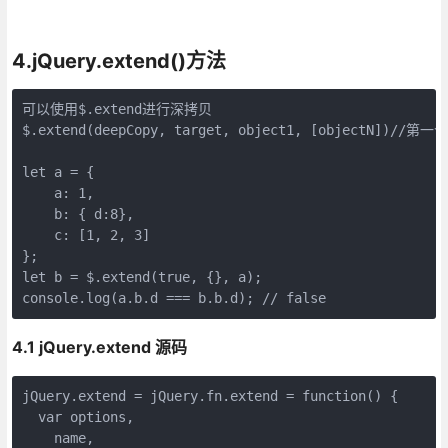
4.jQuery.extend()方法
可以使用$.extend进行深拷贝

$.extend(deepCopy, target, object1, [objectN])/
let a = {

    a: 1,

    b: { d:8},

    c: [1, 2, 3]

};

let b = $.extend(true, {}, a);

4.1 jQuery.extend 源码
jQuery.extend = jQuery.fn.extend = function() {

  var options,

    name,
