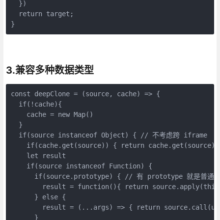
  })

  return target;

3.兼容多种数据类型
const deepClone = (source, cache) => {

  if(!cache){

    cache = new Map() 

  }

  if(source instanceof Object) { // 不考虑跨 iframe

    if(cache.get(source)) { return cache.get(source) }
    let result 

    if(source instanceof Function) {

      if(source.prototype) { // 有 prototype 就是普通函
        result = function(){ return source.apply(this,
      } else {

        result = (...args) => { return source.call(und
      }
