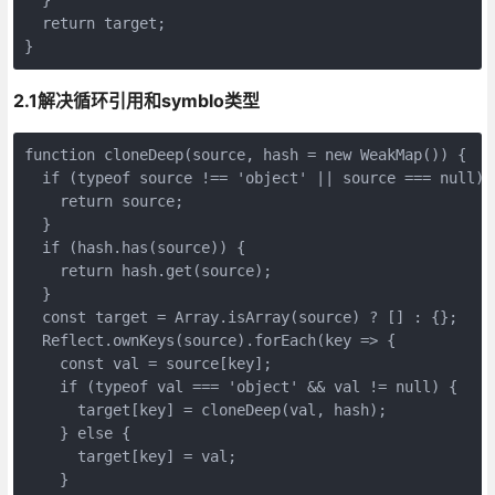
  return target;

}
2.1解决循环引用和symblo类型
function cloneDeep(source, hash = new WeakMap()) {

  if (typeof source !== 'object' || source === null) {
    return source;

  }

  if (hash.has(source)) {

    return hash.get(source);

  }

  const target = Array.isArray(source) ? [] : {};

  Reflect.ownKeys(source).forEach(key => {

    const val = source[key];

    if (typeof val === 'object' && val != null) {

      target[key] = cloneDeep(val, hash);

    } else {

      target[key] = val;

    }
