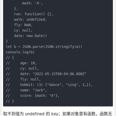
        math: 'A',

    },

    run: function() {},

    walk: undefined,

    fly: NaN,

    cy: null,

    date: new Date()

}

let b = JSON.parse(JSON.stringify(a))

console.log(b)

// {

//     age: 18,

//     cy: null,

//     date: "2022-05-15T08:04:06.808Z"

//     fly: null,

//     hobbit: (3) ["dance", "sing", {…}],

//     name: "Jack",

//     score: {math: "A"},

// }
取不到值为 undefined 的 key；如果对象里有函数，函数无