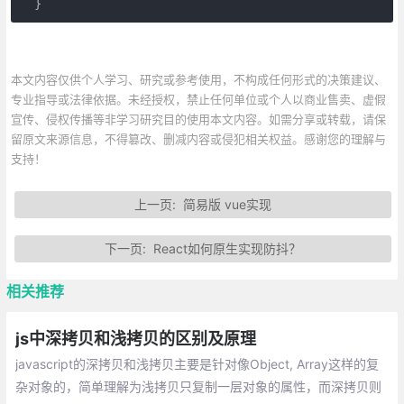
本文内容仅供个人学习、研究或参考使用，不构成任何形式的决策建议、
专业指导或法律依据。未经授权，禁止任何单位或个人以商业售卖、虚假
宣传、侵权传播等非学习研究目的使用本文内容。如需分享或转载，请保
留原文来源信息，不得篡改、删减内容或侵犯相关权益。感谢您的理解与
支持！
上一页:
简易版 vue实现
下一页:
React如何原生实现防抖？
相关推荐
js中深拷贝和浅拷贝的区别及原理
javascript的深拷贝和浅拷贝主要是针对像Object, Array这样的复
杂对象的，简单理解为浅拷贝只复制一层对象的属性，而深拷贝则