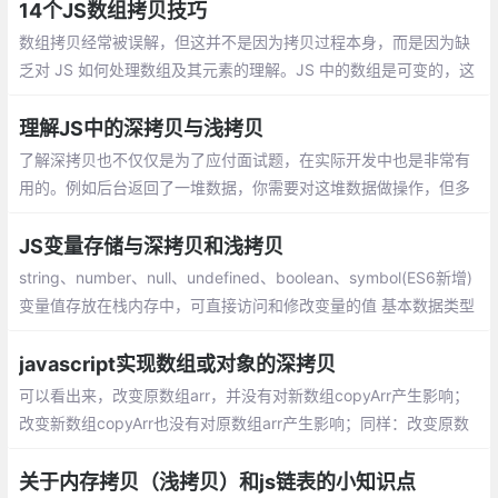
深拷贝：把复制的对象所引用的全部对象都复制一遍。
14个JS数组拷贝技巧
数组拷贝经常被误解，但这并不是因为拷贝过程本身，而是因为缺
乏对 JS 如何处理数组及其元素的理解。JS 中的数组是可变的，这
说明在创建数组之后还可以修改数组的内容。这意味着要拷贝一个
数组，咱们不能简单地将旧数组分配给一个新变量
理解JS中的深拷贝与浅拷贝
了解深拷贝也不仅仅是为了应付面试题，在实际开发中也是非常有
用的。例如后台返回了一堆数据，你需要对这堆数据做操作，但多
人开发情况下，你是没办法明确这堆数据是否有其它功能也需要使
用，直接修改可能会造成隐性问题
JS变量存储与深拷贝和浅拷贝
string、number、null、undefined、boolean、symbol(ES6新增)
变量值存放在栈内存中，可直接访问和修改变量的值 基本数据类型
不存在拷贝，好比如说你无法修改数值1的值
javascript实现数组或对象的深拷贝
可以看出来，改变原数组arr，并没有对新数组copyArr产生影响；
改变新数组copyArr也没有对原数组arr产生影响；同样：改变原数
组arr，并没有对新数组copyArr产生影响；改变新数组copyArr也没
有对原数组arr产生影响；
关于内存拷贝（浅拷贝）和js链表的小知识点