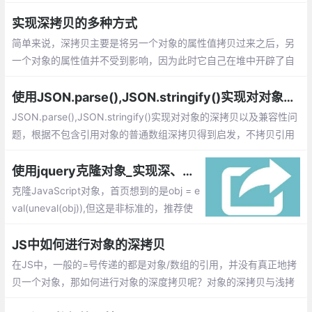
递归复制了所有层级。
实现深拷贝的多种方式
简单来说，深拷贝主要是将另一个对象的属性值拷贝过来之后，另
一个对象的属性值并不受到影响，因为此时它自己在堆中开辟了自
己的内存区域，不受外界干扰。
使用JSON.parse(),JSON.stringify()实现对对象的深拷贝
JSON.parse(),JSON.stringify()实现对对象的深拷贝以及兼容性问
题，根据不包含引用对象的普通数组深拷贝得到启发，不拷贝引用
对象，拷贝一个字符串会新辟一个新的存储地址，这样就切断了引
用对象的指针联系。
使用jquery克隆对象_实现深、浅拷贝的简单实例
克隆JavaScript对象，首页想到的是obj = e
val(uneval(obj)),但这是非标准的，推荐使
用jquery提供的jQuery.extend方法，因为
它包含了一些额外的类型验证逻辑，并且不
JS中如何进行对象的深拷贝
会复制未定义的属性等。
在JS中，一般的=号传递的都是对象/数组的引用，并没有真正地拷
贝一个对象，那如何进行对象的深度拷贝呢？对象的深拷贝与浅拷
贝的区别如下：浅拷贝：仅仅复制对象的引用，而不是对象本身；