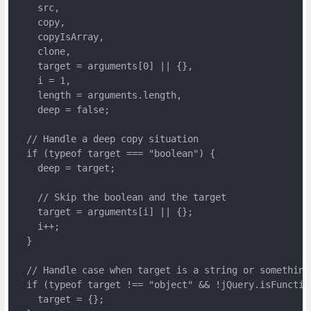
    src,

    copy,

    copyIsArray,

    clone,

    target = arguments[0] || {},

    i = 1,

    length = arguments.length,

    deep = false;

  // Handle a deep copy situation

  if (typeof target === "boolean") {

    deep = target;

    // Skip the boolean and the target

    target = arguments[i] || {};

    i++;

  }

  // Handle case when target is a string or something
  if (typeof target !== "object" && !jQuery.isFunction
    target = {};
