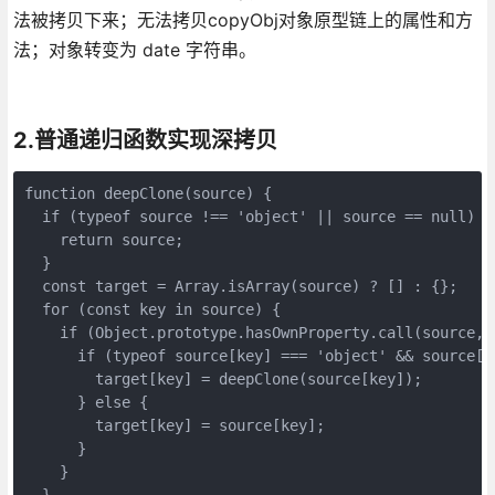
法被拷贝下来；无法拷贝copyObj对象原型链上的属性和方
法；对象转变为 date 字符串。
2.普通递归函数实现深拷贝
function deepClone(source) {

  if (typeof source !== 'object' || source == null) {

    return source;

  }

  const target = Array.isArray(source) ? [] : {};

  for (const key in source) {

    if (Object.prototype.hasOwnProperty.call(source, k
      if (typeof source[key] === 'object' && source[ke
        target[key] = deepClone(source[key]);

      } else {

        target[key] = source[key];

      }

    }

  }
