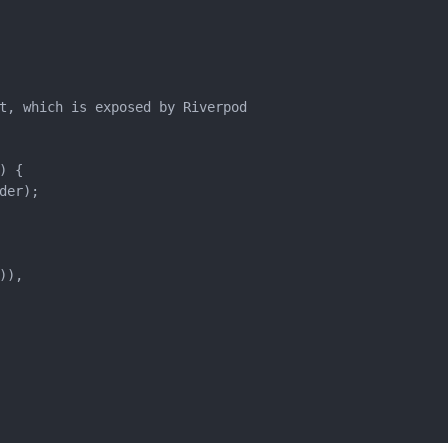
t, which is exposed by Riverpod

 {

er);

),
