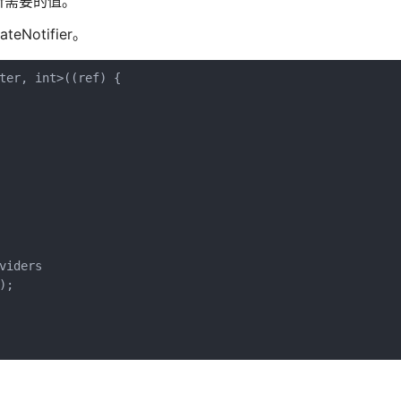
所需要的值。
Notifier。
ter, int>((ref) {

iders

;
