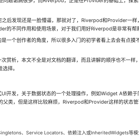
使用这些问题诟病很多，而Riverpod，正是在Provider的基础上，
之后发现还是一脸懵逼，那就对了，Riverpod和Provider一
ider的不同作用和使用场景，对于我们用好Riverpod是非常有
的是一个创作者的角度，所以很多入门的初学者看上去会有点摸
一次赏析，本文不全是对文档的翻译，而且讲解的顺序也不一样
佳选择。
开发，关于数据状态的一个处理操作，例如Widget A依赖于同
类，但是这样比较麻烦，Riverpod和Provider这样的状态
ons、Service Locators、依赖注入或InheritedWidgets等