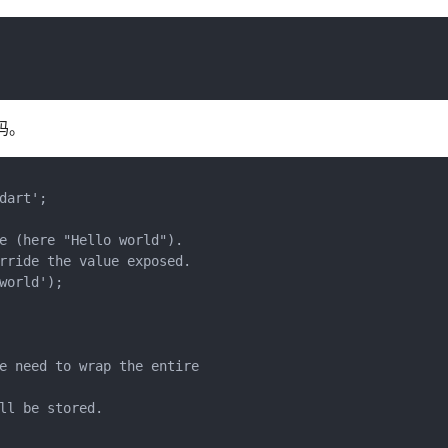
码。
art';

e (here "Hello world").

rride the value exposed.

orld');

e need to wrap the entire

ll be stored.
