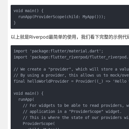
void main() {

  runApp(ProviderScope(child: MyApp()));

}
以上就是Riverpod最简单的使用，我们看下完整的示例代
import 'package:flutter/material.dart';

import 'package:flutter_riverpod/flutter_riverpod.d
// We create a "provider", which will store a valu
// By using a provider, this allows us to mock/ove
final helloWorldProvider = Provider((_) => 'Hello w
void main() {

  runApp(

    // For widgets to be able to read providers, w
    // application in a "ProviderScope" widget.

    // This is where the state of our providers wi
    ProviderScope(
