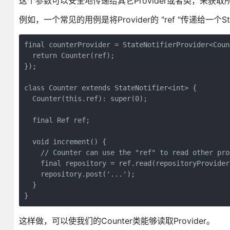
这个参数可以安全地传递给其它Provider或者类，来获取
例如，一个常见的用例是将Provider的 "ref "传递给一个State
final counterProvider = StateNotifierProvider<Coun
  return Counter(ref);

});

class Counter extends StateNotifier<int> {

  Counter(this.ref): super(0);

  final Ref ref;

  void increment() {

    // Counter can use the "ref" to read other prov
    final repository = ref.read(repositoryProvider)
    repository.post('...');

  }

}
这样做，可以使我们的Counter类能够读取Provider。