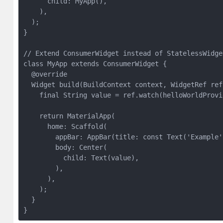
      child: MyApp(),

    ),

  );

}

// Extend ConsumerWidget instead of StatelessWidge
class MyApp extends ConsumerWidget {

  @override

  Widget build(BuildContext context, WidgetRef ref)
    final String value = ref.watch(helloWorldProvid
    return MaterialApp(

      home: Scaffold(

        appBar: AppBar(title: const Text('Example')
        body: Center(

          child: Text(value),

        ),

      ),

    );

  }

}