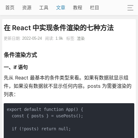
首页
资源
工具
文章
教程
栏目
在 React 中实现条件渲染的七种方法
更新日期:
2022-05-24
阅读:
1.9k
标签:
渲染
条件渲染方式
一、if 语句
先从 React 最基本的条件类型来看。如果有数据就显示组
件，如果没有数据就不显示任何内容。posts 为需要渲染的
列表：
export default function App() {

  const { posts } = usePosts();

  if (!posts) return null;
