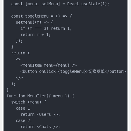
  const [menu, setMenu] = React.useState(1);

  const toggleMenu = () => {

    setMenu((m) => {

      if (m === 3) return 1;

      return m + 1;

    });

  }

  return (

    <>

      <MenuItem menu={menu} />

      <button onClick={toggleMenu}>切换菜单</button>

    </>

  );

}

function MenuItem({ menu }) {

  switch (menu) {

    case 1:

      return <Users />;

    case 2:

      return <Chats />;
