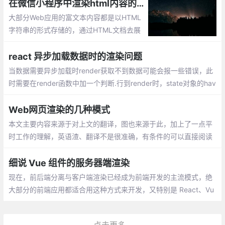
（SEO），利于被网页爬虫抓取数据，多见
在微信小程序中渲染html内容的实现
于电商网站商品信息获取等。客户端渲染不
大部分Web应用的富文本内容都是以HTML
利于搜索引擎优化
字符串的形式存储的，通过HTML文档去展
示HTML内容自然没有问题。但是，在微信
小程序（下文简称为「小程序」）中，应当
react 异步加载数据时的渲染问题
如何渲染这部分内容呢？
当数据需要异步加载时render获取不到数据可能会报一些错误，此
时需要在render函数中加一个判断.行到render时，state对象的hav
eData为false， 所以此时页面展示 loading，当异步获取数据成功
时
Web网页渲染的几种模式
本文主要内容来源于对上文的翻译，图也来源于此，加上了一点平
时工作的理解，英语渣、翻译不是很准确，有条件的可以直接阅读
上文链接。本文主要是自己在阅读时做的笔记，供自己以后查看。
细说 Vue 组件的服务器端渲染
现在，前后端分离与客户端渲染已经成为前端开发的主流模式，绝
大部分的前端应用都适合用这种方式来开发，又特别是 React、Vu
e 等组件技术的发展，更是使这种方式深入人心。
点击更多...