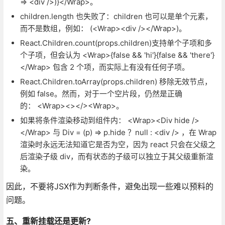
=> <div />)}</Wrap>。
children.length 也失败了：children 也可以是单个元素，
而不是数组，例如： (<Wrap><div /></Wrap>)。
React.Children.count(props.children)支持单个子项和多
个子项，但会认为 <Wrap>{false && 'hi'}{false && 'there'}
</Wrap> 包含 2 个项，而实际上有没有任何子项。
React.Children.toArray(props.children) 移除无效节点，
例如 false。然而，对于一个空片段，仍然是正确
的： <Wrap><></><Wrap>。
如果将条件渲染移动到组件内： <Wrap><Div hide />
</Wrap> 与 Div = (p) => p.hide ？null : <div /> ，在 Wrap
渲染时永远无法知道它是否为空，因为 react 只会在父级之
后渲染子级 div，而有状态的子级可以独立于其父级重新渲
染。
因此，不要将JSX作为判断条件，避免出现一些难以预料的
问题。
五、重新挂载还是更新?