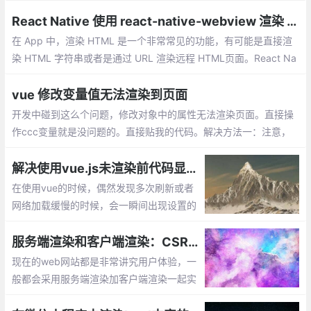
样介绍的：Vue.set(target,key,value)
React Native 使用 react-native-webview 渲染 HTML
在 App 中，渲染 HTML 是一个非常常见的功能，有可能是直接渲
染 HTML 字符串或者是通过 URL 渲染远程 HTML页面。React Na
tive 提供了一个 WebView 组件以供我们实现 HTML 的渲染。
vue 修改变量值无法渲染到页面
开发中碰到这么个问题，修改对象中的属性无法渲染页面。直接操
作ccc变量就是没问题的。直接贴我的代码。解决方法一：注意，
第二个参数是字符串类型，切记。
解决使用vue.js未渲染前代码显示问题
在使用vue的时候，偶然发现多次刷新或者
网络加载缓慢的时候，会一瞬间出现设置的
模板的情况。实在很影响美观，可以使用vu
e现成的指令来解决这个问题：v-cloak
服务端渲染和客户端渲染：CSR和SSR
现在的web网站都是非常讲究用户体验，一
般都会采用服务端渲染加客户端渲染一起实
现功能。服务端渲染有利于搜索引擎优化