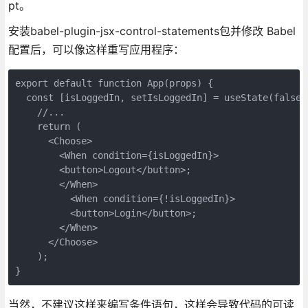
pt。
安装babel-plugin-jsx-control-statements包并修改 Babel
配置后，可以像这样重写应用程序：
export default function App(props) {

  const [isLoggedIn, setIsLoggedIn] = useState(false);
    //...

    return (

      <Choose>

        <When condition={isLoggedIn}>

        <button>Logout</button>;

        </When>

          <When condition={!isLoggedIn}>

          <button>Login</button>;

        </When>

      </Choose>

    );

}
当然，不建议这样来编写条件语句，这样会导致代码的可读