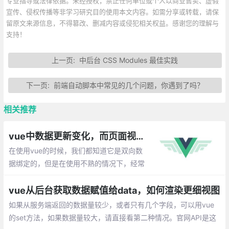
专业指导或法律依据。未经授权，禁止任何单位或个人以商业售卖、虚假
宣传、侵权传播等非学习研究目的使用本文内容。如需分享或转载，请保
留原文来源信息，不得篡改、删减内容或侵犯相关权益。感谢您的理解与
支持！
上一页:
中后台 CSS Modules 最佳实践
下一页:
前端自动脚本中常见的几个问题，你遇到了吗？
相关推荐
vue中数据更新变化，而页面视图未渲染的解决方案
在使用vue的时候，我们都知道它是双向数
据绑定的，但是在使用不熟的情况下，经常
会遇到：data中的数据变化了，但是并没有
触发页面渲染。下面就整理一些出现这种情
vue从后台获取数据赋值给data，如何渲染更细视图
况的场景以及解决办法。
如果从服务端返回的数据量较少，或者只有几个字段，可以用vue
的set方法，如果数据量较大，请直接看第二种情况。官网API是这