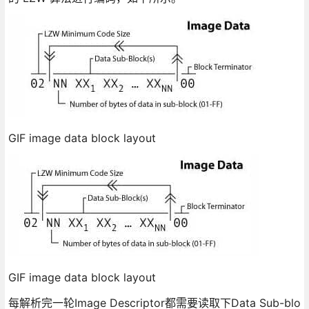
GIF image data block layout
GIF image data block layout
每解析完一轮Image Descriptor都需要读取下Data Sub-blo