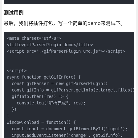
测试用例
最后，我们将插件打包，写一个简单的demo来测试下。
<meta charset="utf-8">

<title>gifParserPlugin demo</title>

<script src="./gifParserPlugin.umd.js"></script>

<script>

async function getGifInfo(e) {

  const gifParser = new gifParserPlugin()

  const gifInfo = gifParser.getInfo(e.target.files[0])
  gifInfo.then((res) => {

    console.log("解析完成", res);

  })

}

window.onload = function() {

  const input = document.getElementById('input');

  input.addEventListener('change', getGifInfo);
