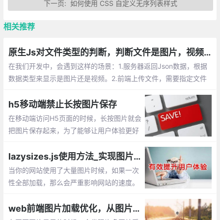
下一页:
如何使用 CSS 自定义无序列表样式
相关推荐
原生Js对文件类型的判断，判断文件是图片，视频等格式
在我们开发中，会遇到这样的场景：1.服务器返回Json数据，根据
数据类型来显示是图片还是视频。2.前端上传文件，需要指定文件
类型才能上传到服务器。这时候就需要使用Js来判断对应文件的类
型
h5移动端禁止长按图片保存
在移动端访问H5页面的时候，长按图片就会
把图片保存起来，为了能够让用户体验更好
一些，我们需要长按的时候也不保存图片。
那该如何实现呢？下面给出3种解决方案。
lazysizes.js使用方法_实现图片懒加载、延迟加载的js插件
使用 pointer-events:none、全局属性、加
当你的网站使用了大量图片时候，如果一次
一层遮罩层
性全部加载，那么会严重影响网站的速度。
通过lazysizes.js插件就能很好解决这个问
题，它可以实现图片的延迟加载【懒加载】
web前端图片加载优化，从图片模糊到清晰的实现过程