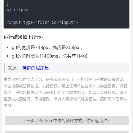
}

</script>

运行结果如下所示。
gif的宽度是748px，高度是358px 。
gif的总时长为11400ms，总共有114帧 。
来源：
神奇的程序员
本文内容仅供个人学习、研究或参考使用，不构成任何形式的决策建议、
专业指导或法律依据。未经授权，禁止任何单位或个人以商业售卖、虚假
宣传、侵权传播等非学习研究目的使用本文内容。如需分享或转载，请保
留原文来源信息，不得篡改、删减内容或侵犯相关权益。感谢您的理解与
支持！
上一页:
Python 中快的循环方式，你知道几种？