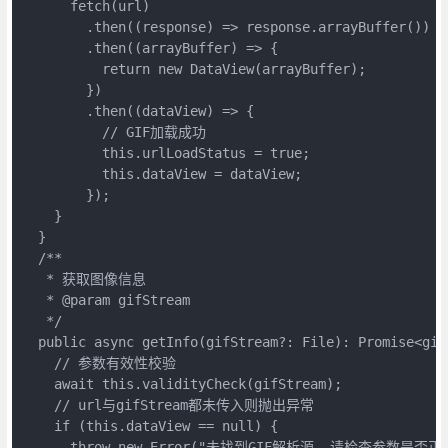
      fetch(url)

        .then((response) => response.arrayBuffer())

        .then((arrayBuffer) => {

          return new DataView(arrayBuffer);

        })

        .then((dataView) => {

          // GIF加载成功

          this.urlLoadStatus = true;

          this.dataView = dataView;

        });

    }

  }

  /**

   * 获取图像信息

   * @param gifStream

   */

  public async getInfo(gifStream?: File): Promise<gifI
    // 参数有效性校验

    await this.validityCheck(gifStream);

    // url与gifStream都未传入则抛出异常

    if (this.dataView == null) {

      throw new Error("未找到GIF解析源, 请检查参数是否正