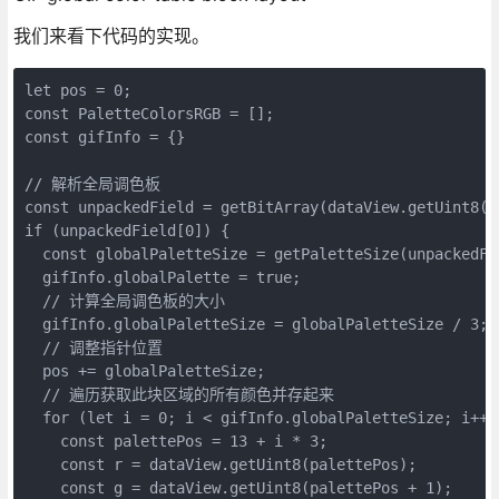
我们来看下代码的实现。
let pos = 0;

const PaletteColorsRGB = [];

const gifInfo = {}

// 解析全局调色板

const unpackedField = getBitArray(dataView.getUint8(10
if (unpackedField[0]) {

  const globalPaletteSize = getPaletteSize(unpackedFie
  gifInfo.globalPalette = true;

  // 计算全局调色板的大小

  gifInfo.globalPaletteSize = globalPaletteSize / 3;

  // 调整指针位置

  pos += globalPaletteSize;

  // 遍历获取此块区域的所有颜色并存起来

  for (let i = 0; i < gifInfo.globalPaletteSize; i++) 
    const palettePos = 13 + i * 3;

    const r = dataView.getUint8(palettePos);

    const g = dataView.getUint8(palettePos + 1);
