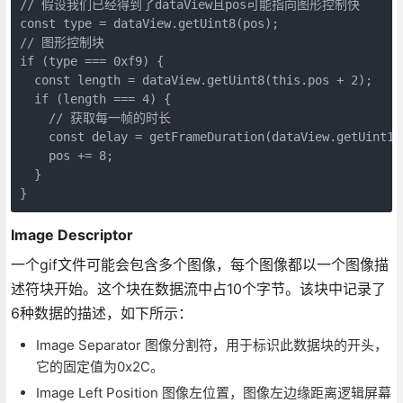
// 假设我们已经得到了dataView且pos可能指向图形控制快

const type = dataView.getUint8(pos);

// 图形控制块

if (type === 0xf9) {

  const length = dataView.getUint8(this.pos + 2);

  if (length === 4) {

    // 获取每一帧的时长

    const delay = getFrameDuration(dataView.getUint16(
    pos += 8;

  }

}
Image Descriptor
一个gif文件可能会包含多个图像，每个图像都以一个图像描
述符块开始。这个块在数据流中占10个字节。该块中记录了
6种数据的描述，如下所示：
Image Separator 图像分割符，用于标识此数据块的开头，
它的固定值为0x2C。
Image Left Position 图像左位置，图像左边缘距离逻辑屏幕