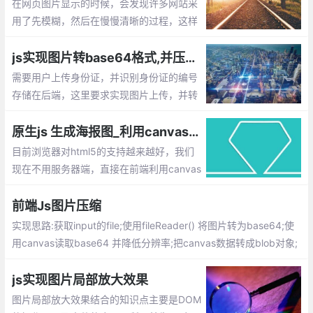
在网页图片显示的时候，会发现许多网站采
用了先模糊，然后在慢慢清晰的过程，这样
的加载用户体验是比较好的，那么如何实现
呐？默认加载2张图片，一张缩略图，一张
js实现图片转base64格式,并压缩上传
原图，当打开网页的时候默认只显示缩略图
需要用户上传身份证，并识别身份证的编号
存储在后端，这里要求实现图片上传，并转
为base64的格式，传给服务器失败图片的
身份证号码。由于很多用户用手机拍摄的照
原生js 生成海报图_利用canvas合成图片的实现方法
片
目前浏览器对html5的支持越来越好，我们
现在不用服务器端，直接在前端利用canvas
就可以进行图片的合成了。下面就介绍下如
何通过原生js 来生成海报图
前端Js图片压缩
实现思路:获取input的file;使用fileReader() 将图片转为base64;使
用canvas读取base64 并降低分辨率;把canvas数据转成blob对象;
把blob对象转file对象;完成压缩
js实现图片局部放大效果
图片局部放大效果结合的知识点主要是DOM