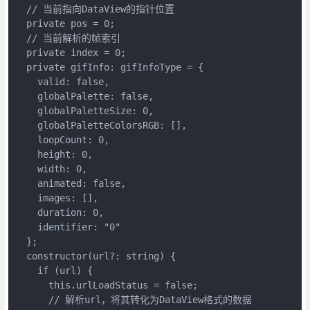
  // 当前指向DataView的指针位置

  private pos = 0;

  // 当前解析的帧索引

  private index = 0;

  private gifInfo: gifInfoType = {

    valid: false,

    globalPalette: false,

    globalPaletteSize: 0,

    globalPaletteColorsRGB: [],

    loopCount: 0,

    height: 0,

    width: 0,

    animated: false,

    images: [],

    duration: 0,

    identifier: "0"

  };

  constructor(url?: string) {

    if (url) {

      this.urlLoadStatus = false;

      // 解析url，将其转化为DataView格式的数据
