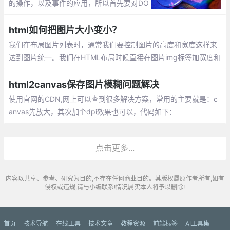
的操作，以及事件的应用，所以首先要对DO
M的操作有一定了解，其次能对事件的应用
有一定的累积。
html如何把图片大小变小？
我们在布局图片列表时，通常我们要控制图片的高度和宽度这样来
达到图片统一。我们在HTML布局时候直接在图片img标签加宽度和
高度属性即可控制图片高和宽。
html2canvas保存图片模糊问题解决
使用官网的CDN,网上可以查到很多解决方案，常用的主要就是：c
anvas先放大，其次加个dpi效果也可以，代码如下：
点击更多...
内容以共享、参考、研究为目的,不存在任何商业目的。其版权属原作者所有,如有
侵权或违规,请与小编联系!情况属实本人将予以删除!
首页
技术导航
在线工具
技术文章
教程资源
前端标签
AI工具集