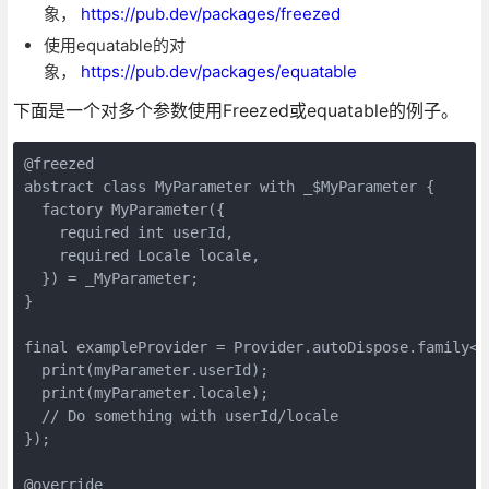
象，
https://pub.dev/packages/freezed
使用equatable的对
象，
https://pub.dev/packages/equatable
下面是一个对多个参数使用Freezed或equatable的例子。
@freezed

abstract class MyParameter with _$MyParameter {

  factory MyParameter({

    required int userId,

    required Locale locale,

  }) = _MyParameter;

}

final exampleProvider = Provider.autoDispose.family<S
  print(myParameter.userId);

  print(myParameter.locale);

  // Do something with userId/locale

});

@override
