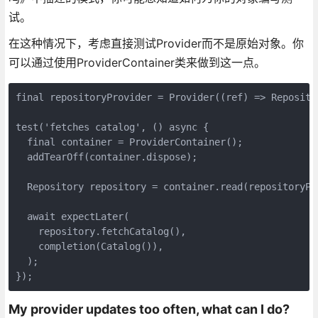
试。
在这种情况下，考虑直接测试Provider而不是原始对象。你
可以通过使用ProviderContainer类来做到这一点。
final repositoryProvider = Provider((ref) => Repositor
test('fetches catalog', () async {

  final container = ProviderContainer();

  addTearOff(container.dispose);

  Repository repository = container.read(repositoryPro
  await expectLater(

    repository.fetchCatalog(),

    completion(Catalog()),

  );

});
My provider updates too often, what can I do?