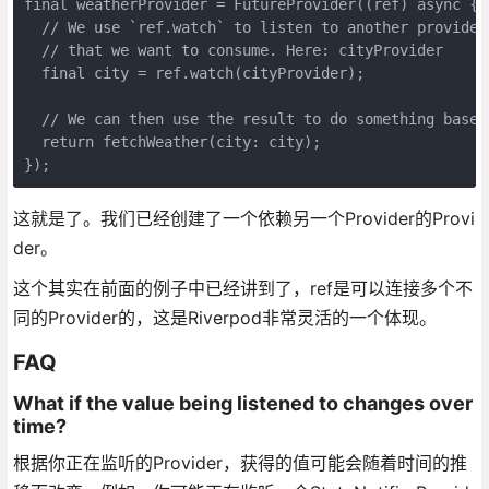
final weatherProvider = FutureProvider((ref) async {

  // We use `ref.watch` to listen to another provider
  // that we want to consume. Here: cityProvider

  final city = ref.watch(cityProvider);

  // We can then use the result to do something based
  return fetchWeather(city: city);

});
这就是了。我们已经创建了一个依赖另一个Provider的Provi
der。
这个其实在前面的例子中已经讲到了，ref是可以连接多个不
同的Provider的，这是Riverpod非常灵活的一个体现。
FAQ
What if the value being listened to changes over
time?
根据你正在监听的Provider，获得的值可能会随着时间的推