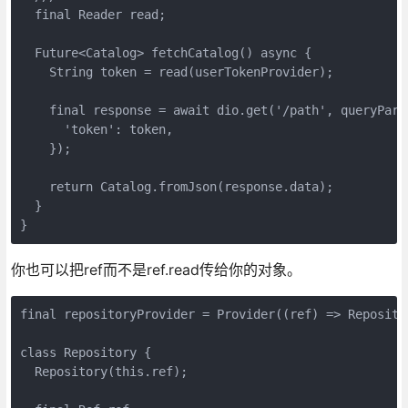
  final Reader read;

  Future<Catalog> fetchCatalog() async {

    String token = read(userTokenProvider);

    final response = await dio.get('/path', queryParam
      'token': token,

    });

    return Catalog.fromJson(response.data);

  }

}
你也可以把ref而不是ref.read传给你的对象。
final repositoryProvider = Provider((ref) => Repositor
class Repository {

  Repository(this.ref);
