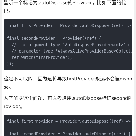
监听一个标记为.autoDispose的Provider，比如下面的代
码。
final firstProvider = Provider.autoDispose((ref) => 0)
final secondProvider = Provider((ref) {

  // The argument type 'AutoDisposeProvider<int>' can'
  // parameter type 'AlwaysAliveProviderBase<Object, N
  ref.watch(firstProvider);

});
这是不可取的，因为这将导致firstProvider永远不会被dispo
se。
为了解决这个问题，可以考虑用.autoDispose标记secondP
rovider。
final firstProvider = Provider.autoDispose((ref) => 0)
final secondProvider = Provider.autoDispose((ref) {
