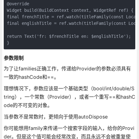
@override

Widget build(BuildContext context, WidgetRef ref) {

final frenchTitle = ref.watch(titleFamily(const Locale
final englishTitle = ref.watch(titleFamily(const Local
return Text('fr: $frenchTitle en: $englishTitle');

}
参数限制
为了让families正确工作，传递给Provider的参数必须具有
一致的hashCode和==。
理想情况下，参数应该是一个基础类型（bool/int/double/S
tring），一个常数（Provider），或者一个重写==和hashC
ode的不可变的对象。
当参数不是常数时，更倾向于使用autoDispose
你可能想用family来传递一个搜索字段的输入，给你的Provi
der。但是这个值可能会经常改变，而且永远不会被重复使