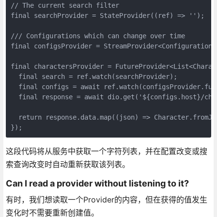
// The current search filter

final searchProvider = StateProvider((ref) => '');

/// Configurations which can change over time

final configsProvider = StreamProvider<Configuration>(
final charactersProvider = FutureProvider<List<Charact
  final search = ref.watch(searchProvider);

  final configs = await ref.watch(configsProvider.futu
  final response = await dio.get('${configs.host}/cha
  return response.data.map((json) => Character.fromJso
});
这段代码将从服务中获取一个字符列表，并在配置改变或搜
索查询改变时自动重新获取该列表。
Can I read a provider without listening to it?
有时，我们想读取一个Provider的内容，但在获得的值发生
变化时不需要重新创建值。