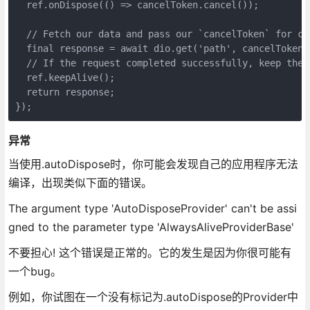
  ref.onDispose(() => cancelToken.cancel());

  // Fetch our data and pass our `cancelToken` for can
  final response = await dio.get('path', cancelToken: 
  // If the request completed successfully, keep the s
  ref.keepAlive();

  return response;

});
异常
当使用.autoDispose时，你可能会发现自己的应用程序无法
编译，出现类似下面的错误。
The argument type 'AutoDisposeProvider' can't be assi
gned to the parameter type 'AlwaysAliveProviderBase'
不要担心! 这个错误是正常的。它的发生是因为你很可能有
一个bug。
例如，你试图在一个没有标记为.autoDispose的Provider中