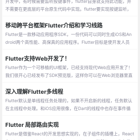
开发中，有时候需要监听按键事件，flutter自身就支持此功能，并
不需要在更底层的平台原生代码中实现。flutter要实现按键监听，
直接使用RawKeyboardListener这个Widget即可：
移动跨平台框架Flutter介绍和学习线路
Flutter是一款移动应用程序SDK，一份代码
可以同时生成iOS和Android两个高性能、高
保真的应用程序。Flutter目标是使开发人员
能够交付在不同平台上都感觉自然流畅的高
Flutter支持Web开发了！
性能应用程序。我们兼容滚动行为、排版、
Flutter作为一个可移植的UI框架，已经支持现代Web应用开发了！
图标等方面的差异。
我们很开心已经发布了SDK预览版，这样你可以在Web浏览器里直
接运行你的Flutter UI代码。
深入理解Flutter多线程
Flutter默认是单线程任务处理的，如果不开
启新的线程，任务默认在主线程中处理。和i
OS应用很像，在Dart的线程中也存在事件循
环和消息队列的概念，但在Dart中线程叫做i
Flutter 局部路由实现
solate。
Flutter是借鉴React的开发思想实现的，在子组件的插槽上，React