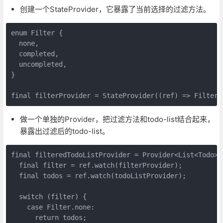
创建一个StateProvider，它暴露了当前选择的过滤方法。
enum Filter {

  none,

  completed,

  uncompleted,

}

final filterProvider = StateProvider((ref) => Filter.
做一个单独的Provider，把过滤方法和todo-list结合起来，
暴露出过滤后的todo-list。
final filteredTodoListProvider = Provider<List<Todo>>(
  final filter = ref.watch(filterProvider);

  final todos = ref.watch(todoListProvider);

  switch (filter) {

    case Filter.none:

      return todos;
