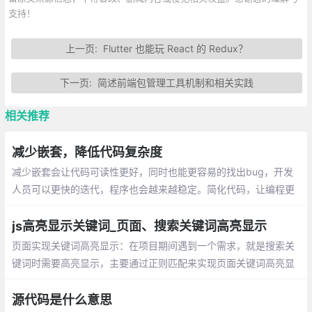
支持！
上一页:
Flutter 也能玩 React 的 Redux？
下一页:
简述前端包管理工具机制和相关实践
相关推荐
减少嵌套，降低代码复杂度
减少嵌套会让代码可读性更好，同时也能更容易的找出bug，开发
人员可以更快的迭代，程序也会越来越稳定。简化代码，让编程更
轻松！
js高亮显示关键词_页面、搜索关键词高亮显示
页面实现关键词高亮显示：在项目期间遇到一个需求，就是搜索关
键词时需要高亮显示，主要通过正则匹配来实现页面关键词高亮显
示。在搜索结果中高亮显示关键词：有一组关键词数组，在数组中
筛选出符合关键字的内容并将关键字高亮
源代码是什么意思