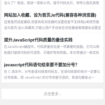
怎么了？他说，刚进一家新公司，接手代码太烂，领导让我先熟悉
业务逻辑，然后去修复之前项目中遗留的bug，实在不行就重构
网站加入收藏、设为首页Js代码(兼容各种浏览器)
这里虽然说是兼容,但是有些浏览器的设置就是不支持用js来把页面
设为首页,加入收藏夹,只能让用户手动去在浏览器或者按键去设置这
些功能,这里说的兼容是指当浏览器有这个设置的时候js会有提示
提升JavaScript代码质量的最佳实践
在JavaScript编程中，代码质量优化是一项重要的技能。它可以帮
助我们提高代码的可读性、可维护性和性能。本文将通过一些实际
优化过程中的案例，展示如何通过一些技巧和最佳实践，使我们的
代码更加优雅。
javascript代码语句结束要不要加分号？
在 C 语言中，分号是语句结束的标志，在语句结束的地方一定要以
分号结束。而 JavaScript 的分号却是可选的，若语句都各占一
行，则可以省略分号。avaScript 中的 ASI 机制，允许我们省略分
号。ASI 机制不是说在解析过程中解析器自动把分号添加到代码中
点击更多...