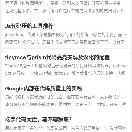
源代码（也称源程序），是指一系列人类可读的计算机语言指令。
在现代程序语言中，源代码可以是以书籍或者磁带的形式出现，但
最为常用的格式是文本文件，这种典型格式的目的是为了编译出计
算机程序。
Js代码压缩工具推荐
JavaScript 代码压缩是指去除源代码里的所有不必要的字符，而不
改变其功能的过程。这些不必要的字符通常包括空格字符，换行字
符，注释以及块分隔符等用来增加可读性的代码，但并不需要它来
执行。
tinymce与prism代码高亮实现及汉化的配置
TinyMCE是一个轻量级的基于浏览器的所见即所得编辑器，由Java
Script写成。它对IE6+和Firefox1.5+都有着非常良好的支持。功能
方强大，并且功能配置灵活简单。另一特点是加载速度非常快的。
Google内部在代码质量上的实践
良好的编程习惯涉及到很多方面，但在软件行业内，大多数的公司
或组织都不会把良好的编程习惯列为主要关注点。 例如，具有可读
性和可维护性的代码比编写好的测试代码或使用正确的工具更有意
义，前者的意义在于可以让代码更易于理解和修改。
接手代码太烂，要不要辞职？
朋友发表了一条说说：入职新公司，从重构代码到放弃”，我就问他