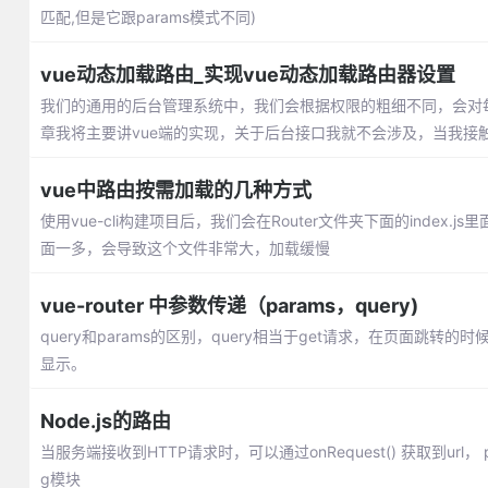
匹配,但是它跟params模式不同)
vue动态加载路由_实现vue动态加载路由器设置
我们的通用的后台管理系统中，我们会根据权限的粗细不同，会对
章我将主要讲vue端的实现，关于后台接口我就不会涉及，当我接触的时
vue中路由按需加载的几种方式
使用vue-cli构建项目后，我们会在Router文件夹下面的index
面一多，会导致这个文件非常大，加载缓慢
vue-router 中参数传递（params，query)
query和params的区别，query相当于get请求，在页面跳转
显示。
Node.js的路由
当服务端接收到HTTP请求时，可以通过onRequest() 获取到url， pa
g模块