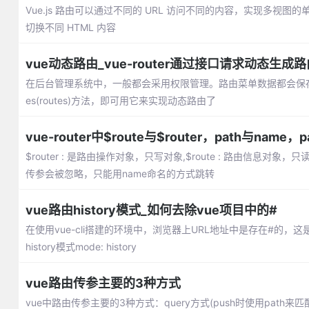
Vue.js 路由可以通过不同的 URL 访问不同的内容，实现多视图的单页 We
切换不同 HTML 内容
vue动态路由_vue-router通过接口请求动态生成
在后台管理系统中，一般都会采用权限管理。路由菜单数据都会保存到数据库中，
es(routes)方法，即可用它来实现动态路由了
vue-router中$route与$router，path与name
$router : 是路由操作对象，只写对象,$route : 路由信息对象，
传参会被忽略，只能用name命名的方式跳转
vue路由history模式_如何去除vue项目中的#
在使用vue-cli搭建的环境中，浏览器上URL地址中是存在#的，这是
history模式mode: history
vue路由传参主要的3种方式
vue中路由传参主要的3种方式：query方式(push时使用path来匹配)