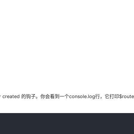
ted 的钩子。你会看到一个console.log行，它打印$router