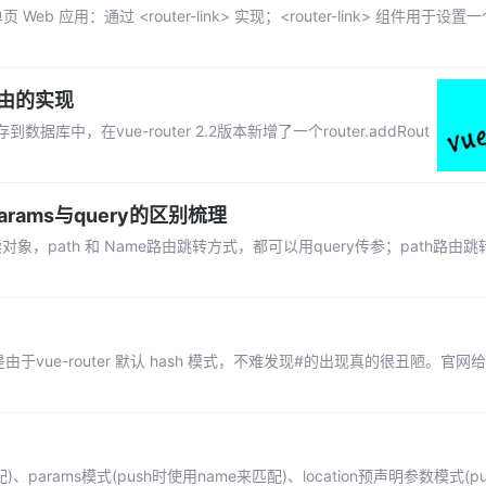
b 应用：通过 <router-link> 实现；<router-link> 组件用于设
路由的实现
在vue-router 2.2版本新增了一个router.addRout
，params与query的区别梳理
只读对象，path 和 Name路由跳转方式，都可以用query传参；path路由跳转
由于vue-router 默认 hash 模式，不难发现#的出现真的很丑陋。官
、params模式(push时使用name来匹配)、location预声明参数模式(pu