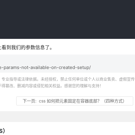
上看到我们的参数信息了。
-params-not-available-on-created-setup/
、专业指导或法律依据。未经授权，禁止任何单位或个人以商业售卖、虚假宣传
不得篡改、删减内容或侵犯相关权益。感谢您的理解与支持！
下一页:
css 如何把元素固定在容器底部？（四种方式）
S）