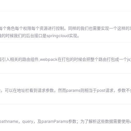
每个角色每个权限每个资源进行控制。同样的我们也需要实现一个这样的功
候我们的后台接口是springcloud实现。
.js里面引入相关的路由组件,webpack在打包的时候会把整个路由打包成一个
的时候，可以在地址栏看到请求参数，然而params则相当于post请求，参数
thname，query，及paramParams参数；为了解析这些数据需要使用url和