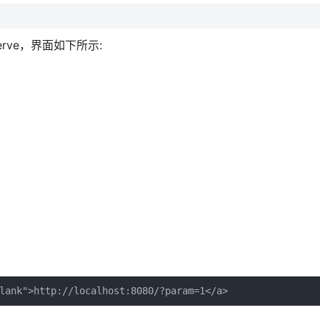
 serve，界面如下所示:
lank">http://localhost:8080/?param=1</a>