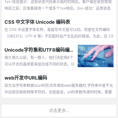
1xx-信息提示：这些状态代码表示临时的响应。客户端在收到常规
响应之前，应准备接收一个或多个1xx响应。2xx-成功：这类状态
代码表明服务器成功地接受了客户端请求。
CSS 中文字体 Unicode 编码表
在 CSS 中设置字体名称，直接写中文是可以的。但是在文件编码
（GB2312、UTF-8 等）不匹配时会产生乱码的错误。为此，在 CS
S 直接使用 Unicode 编码来写字体名称可以避免这些错误。使用 U
nicode 写中文字体名称，浏览器是可以正确的解析的。
Unicode字符集和UTF8编码编码的前世今生
很久很久以前，有一群人，他们决定用8个
可以开合的晶体管来组合成不同的状态，以
表示世界上的万物。他们看到8个开关状态
是好的，于是他们把这称为”字节“。再后
web开发中URL编码
来，他们又做了一些可以处理这些字节的机
因为当字符串数据以url的形式传递给web服务器时,字符串中是不允
器，机器开动了
许出现空格和特殊字符的。也就是说，url的参数传递的时候，需要
遵循一定的url规范才能正确的传送。通常如果一样东西需要编码，
说明这样东西并不适合传输。
点击更多...