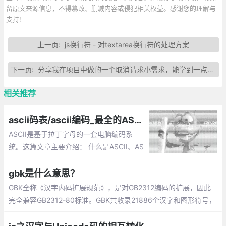
留原文来源信息，不得篡改、删减内容或侵犯相关权益。感谢您的理解与
支持！
上一页:
js换行符 - 对textarea换行符的处理方案
下一页:
分享我在项目中做的一个取消请求小需求，能学到一点东西~
相关推荐
ascii码表/ascii编码_最全的ASCII码对照表
ASCII是基于拉丁字母的一套电脑编码系
统。这篇文章主要介绍： 什么是ASCII、AS
CII简介、ASCII码产生、ASCII码的算法、汉
字编码、ASCII码图、最全的ASCII码对照表
gbk是什么意思？
GBK全称《汉字内码扩展规范》，是对GB2312编码的扩展，因此
完全兼容GB2312-80标准。GBK共收录21886个汉字和图形符号，
其中汉字（包括部首和构件）21003个，图形符号883个。