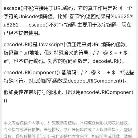
escape()不能直接用于URL编码，它的真正作用是返回一个
字符的Unicode编码值。比如"春节"的返回结果是%u6625%
u8282，，escape()不对"+"编码 主要用于汉字编码，现在
已经不提倡使用。
encodeURI()是Javascript中真正用来对URL编码的函数。
编码整个url地址，但对特殊含义的符号"; / ? : @ & = + $ ,
#"，也不进行编码。对应的解码函数是：decodeURI()。
encodeURIComponent() 能编码"; / ? : @ & = + $ , #"这些
特殊字符。对应的解码函数是decodeURIComponent()。
假如要传递带&符号的网址，所以用encodeURIComponent
()
本文内容仅供个人学习、研究或参考使用，不构成任何形式的决策建议、
专业指导或法律依据。未经授权，禁止任何单位或个人以商业售卖、虚假
宣传、侵权传播等非学习研究目的使用本文内容。如需分享或转载，请保