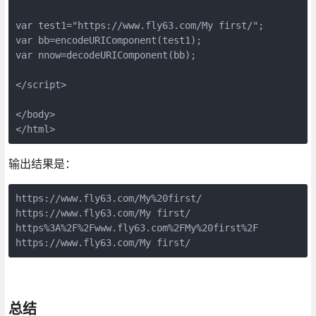
var test1="https://www.fly63.com/My first/";

var bb=encodeURIComponent(test1);

var nnow=decodeURIComponent(bb);

</script>

</body>

</html>
输出结果是：
https://www.fly63.com/My%20first/

https://www.fly63.com/My first/

https%3A%2F%2Fwww.fly63.com%2FMy%20first%2F

https://www.fly63.com/My first/
总结