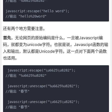
//输出 "%u6625%u8282"

javascript:escape("hello word");

//输出 "hello%20word"
还有两个地方需要注意。
首先
，无论网页的原始编码是什么，一旦被Javascript编
码，就都变为unicode字符。也就是说，Javascipt函数的输
入和输出，默认都是Unicode字符。这一点对下面两个函数
也适用。
 javascript:escape("\u6625\u8282");

//输出 "%u6625%u8282"

 javascript:unescape("%u6625%u8282");

//输出 "春节"

 javascript:unescape("\u6625\u8282");

//输出 "春节"