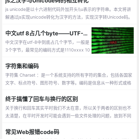
js之汉字与Unicode码的相互转化
js unicode是以十六进制代码外加开头\\u表示的字符串。本文将讲
解通过js实现unicode转化为汉字的方法，实现汉字转Unicode码。
中文utf 8占几个byte——UTF-8中一个汉需要占用三个字节
中文汉字在utf-8中到底占几个字节，一般是
3个字节，最常见的编码方式是1110xxxx 10
xxxxxx 10xxxxxx。
字符集和编码
字符集 Charset ：是一个系统支持的所有字符的集合，包括各国家
文字、标点符号、图形符号、数字等。编码是信息从一种形式或格
式转换为另一种形式的过程，也称为计算机编程语言的代码简称编
码。
终于搞懂了回车与换行的区别
关于换行和回车其实平时我们不太在意，所以关于两者的区别也不
太清楚，在平时开发时可能会遇到一些文件处理的问题，放到不同
的操作系统上出现各种坑。那么回车和换行到底有哪些区别呢？
常见Web报错code码