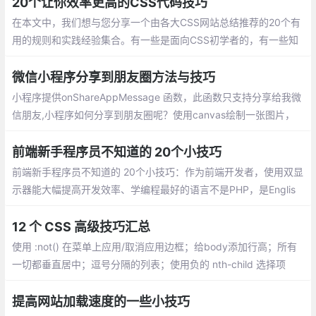
20个让你效率更高的CSS代码技巧
在本文中，我们想与您分享一个由各大CSS网站总结推荐的20个有
用的规则和实践经验集合。有一些是面向CSS初学者的，有一些知
识点是进阶型的。希望每个人通过这篇文章都能学到对自己有用的
知识
微信小程序分享到朋友圈方法与技巧
小程序提供onShareAppMessage 函数，此函数只支持分享给我微
信朋友,小程序如何分享到朋友圈呢？使用canvas绘制一张图片，
并用wx.previewImage预览图片，然后长按图片保存图片到手机。
前端新手程序员不知道的 20个小技巧
前端新手程序员不知道的 20个小技巧：作为前端开发者，使用双显
示器能大幅提高开发效率、学编程最好的语言不是PHP，是Englis
h、东西交付之前偷偷测试一遍、问别人之前最好先自己百度，goo
gle一下、把觉得不靠谱的需求放到最后做，很可能到时候需求就变
12 个 CSS 高级技巧汇总
了...
使用 :not() 在菜单上应用/取消应用边框；给body添加行高；所有
一切都垂直居中；逗号分隔的列表；使用负的 nth-child 选择项
目；对图标使用SVG；优化显示文本；对纯CSS滑块使用 max-hei
ght；继承 box-sizing
提高网站加载速度的一些小技巧