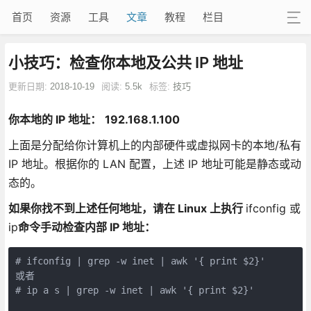
首页
资源
工具
文章
教程
栏目
小技巧：检查你本地及公共 IP 地址
更新日期:
2018-10-19
阅读:
5.5k
标签:
技巧
你本地的 IP 地址：
192.168.1.100
上面是分配给你计算机上的内部硬件或虚拟网卡的本地/私有
IP 地址。根据你的 LAN 配置，上述 IP 地址可能是静态或动
态的。
如果你找不到上述任何地址，请在 Linux 上执行
ifconfig 或
ip
命令手动检查内部 IP 地址：
# ifconfig | grep -w inet | awk '{ print $2}'

或者

# ip a s | grep -w inet | awk '{ print $2}'
