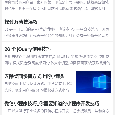
为你网站的用户留下良好的第一印象是非常必要的。随着商业领域
的竞争，拥有一个吸引人的网站可以帮助你脱颖而出。研究表明，
如果加载时间超过3秒，会有 40％ 的用户放弃访问你的网站
探讨Js奇技淫巧
Js 是一门灵活的语言(手动滑稽)。应该多学习一些奇技淫巧，因为
很多奇技淫巧往往代表一些混合的知识，往往会有一些新奇的思考
与体验（怎么我想不出来？）
26 个 jQuery使用技巧
禁用右键点击;禁用搜索文本框;新窗口打开链接;检测浏览器;预加载
图片;样式筛选;列高度相同;字体大小调整;返回页面顶部;获取鼠标的
xy坐标;验证元素是否为空;替换元素
去除桌面快捷方式上的小箭头
电脑桌面上默认快捷方式左下角是有个小箭
头的。很多用户可能不习惯快捷方式小箭
头。那怎么去掉呢？新建一个TXT文档（文
档的名称自己顺便命名即可），然后把下面
微信小程序技巧_你需要知道的小程序开发技巧
的这些英文全部复制到TXT文档内保存。把
一直以来进行了比较多的微信小程序开发... 总会接触到一些和官方