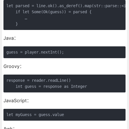
let parsed = line.ok().as_deref().map(str::parse::<i64
    if let Some(Ok(guess)) = parsed {

        …

    }
Java：
guess = player.nextInt();
Groovy：
response = reader.readLine()

    int guess = response as Integer
JavaScript：
let myGuess = guess.value
Awk：