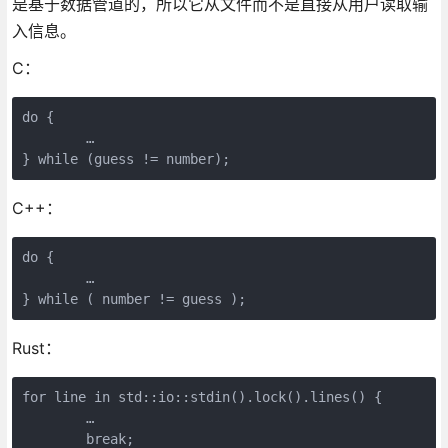
是基于数据管道的，所以它从文件而不是直接从用户读取输
入信息。
C：
do {

        …

} while (guess != number);
C++：
do {

        …

} while ( number != guess );
Rust：
for line in std::io::stdin().lock().lines() {

        …

        break;
