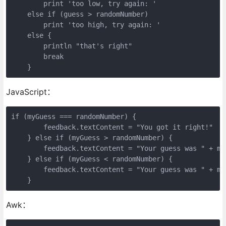
        print 'too low, try again: '

    else if (guess > randomNumber)

        print 'too high, try again: '

    else {

        println "that's right"

        break

    }
JavaScript：
if (myGuess === randomNumber) {

        feedback.textContent = "You got it right!"

    } else if (myGuess > randomNumber) {

        feedback.textContent = "Your guess was " + my
    } else if (myGuess < randomNumber) {

        feedback.textContent = "Your guess was " + my
    }
Awk：