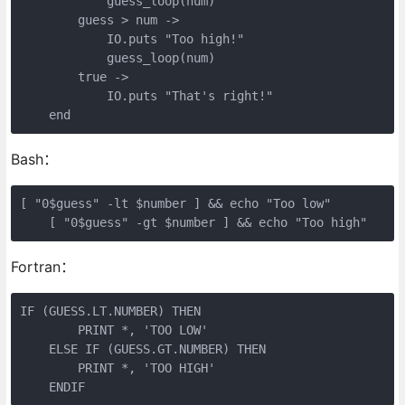
            guess_loop(num)

        guess > num ->

            IO.puts "Too high!"

            guess_loop(num)

        true ->

            IO.puts "That's right!"

    end
Bash：
[ "0$guess" -lt $number ] && echo "Too low"

    [ "0$guess" -gt $number ] && echo "Too high"
Fortran：
IF (GUESS.LT.NUMBER) THEN

        PRINT *, 'TOO LOW'

    ELSE IF (GUESS.GT.NUMBER) THEN

        PRINT *, 'TOO HIGH'

    ENDIF