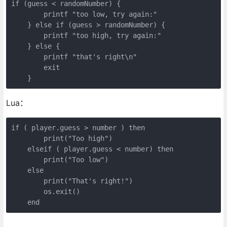
if (guess < randomNumber) {

        printf "too low, try again:"

    } else if (guess > randomNumber) {

        printf "too high, try again:"

    } else {

        printf "that's right\n"

        exit

    }
Lua：
if ( player.guess > number ) then

        print("Too high")

    elseif ( player.guess < number) then

        print("Too low")

    else

        print("That's right!")

        os.exit()

    end