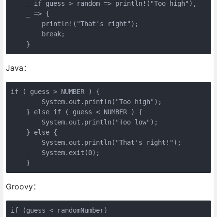
    _ if guess > random => println!("Too high"),

    _ => {

        println!("That's right");

        break;

    }
Java：
if ( guess > NUMBER ) {

        System.out.println("Too high");

    } else if ( guess < NUMBER ) {

        System.out.println("Too low");

    } else {

        System.out.println("That's right!");

        System.exit(0);

    }
Groovy：
if (guess < randomNumber)
