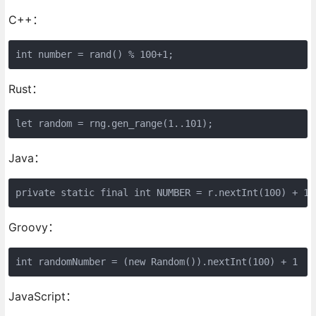
C++：
int number = rand() % 100+1;
Rust：
let random = rng.gen_range(1..101);
Java：
private static final int NUMBER = r.nextInt(100) + 1;
Groovy：
int randomNumber = (new Random()).nextInt(100) + 1
JavaScript：