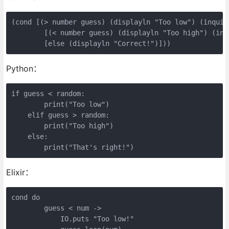
(cond [(> number guess) (displayln "Too low") (inquire
        [(< number guess) (displayln "Too high") (inqu
        [else (displayln "Correct!")]))
Python：
if guess < random:

        print("Too low")

    elif guess > random:

        print("Too high")

    else:

        print("That's right!")
Elixir：
cond do

        guess < num ->

            IO.puts "Too low!"
