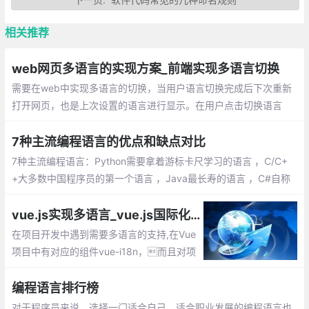
相关推荐
web网页多语言的实现方案_前端实现多语言切换
需要在web中实现多语言的切换，当用户语言切换完成后下次重新
打开网页，也是上次设置的语言进行显示。在用户点击切换语言
后，把选择的语言版本保存在cookie中；定义语言的标识+内容的js
on字符串
7种主流编程语言的优点和缺点对比
7种主流编程语言：Python需要拿着游标卡尺学习的语言 ，C/C+
+大多数中国程序员的第一个语言 ，Java最长寿的语言 ，C#自称
不是 Java 的 Java 语言 ，JavaScript 不是 Java 语言的语言 ，S
QL数据库离不开的语言 ，PHP 世界上最好的语言
vue.js实现多语言_vue.js国际化 vue-i18n插件的使用
在项目开发中遇到需要多语言的支持,在Vue
项目中有对应的组件vue-i18n，而且对项
目的代码修改不大.这篇文章讲解vue-i18n的
安装和使用，语言包的生成 & 替换项目中原
编程语言排行榜
有的静态文本
对于程序员来说，选择一门适合自己，适合职业发展的编程语言也