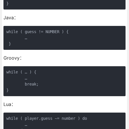
}
Java：
while ( guess != NUMBER ) {

        …

 }
Groovy：
while ( … ) {

        …

        break;

}
Lua：
while ( player.guess ~= number ) do

        …
