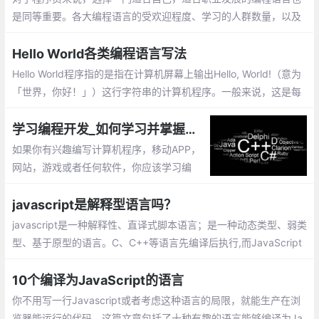
是同等重要。各大编程语言的受欢迎程度、学习的人群数量，以及
由于人工智能的兴起，最热门的编程语言排行榜也发生了变化。让
我们来看看。
Hello World各类编程语言写法
Hello World程序指的是指在计算机屏幕上输出Hello, World!（意为
「世界，你好！」）这行字符串的计算机程序。一般来说，这是每
一种计算机编程语言中最基本、最简单的程序，亦通常是初学者所
编写的第一个程序
学习编程开发_如何学习并掌握一门计算机编程语言
如果你有兴趣编写计算机程序，移动APP，
网站，游戏或者任何软件，你应该学习编
程。编程语言撰写的代码构建了计算机的程
序。无论对于何种计算机编程语言,其核心编
javascript是解释型语言吗？
程思想都是一样的
javascript是一种解释性、直译式脚本语言；是一种动态类型、弱类
型、基于原型的语言。C、C++等语言先编译后执行,而JavaScript
是在程序的运行过程中逐行进行解释
10个编译为JavaScript的语言
你不用写一行Javascript或者考虑这种语言的局限，就能生产在浏
览器能运行的代码。这篇文章包括了十种有趣的语言能够编译为Ja