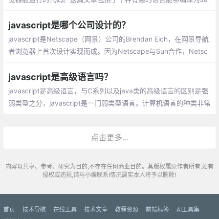
vascript，在浏览器或者Node.js中被执行
javascript是哪个公司设计的？
javascript是Netscape（网景）公司的Brendan Eich，在网景导航
者浏览器上首次设计实现而成。因为Netscape与Sun合作，Netsc
ape管理层希望它外观看起来像Java，因此取名为JavaScript。但
实际上它的语法风格与Self及Scheme较为接近
javascript是高级语言吗？
javascript是高级语言，与C系列以及java类的高级语言的区别是强
弱类型之分，javascript是一门弱类型语言。计算机语言的种类非常
的多，总的来说可以分成机器语言，汇编语言，高级语言三大类。
点击更多...
内容以共享、参考、研究为目的,不存在任何商业目的。其版权属原作者所有,如有
侵权或违规,请与小编联系!情况属实本人将予以删除!
首页
技术导航
在线工具
技术文章
教程资源
前端标签
AI工具集