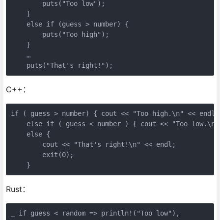
        puts("Too low");

    }

    else if (guess > number) {

        puts("Too high");

    }

    …

    puts("That's right!");
C++：
if ( guess > number) { cout << "Too high.\n" << endl; 
    else if ( guess < number ) { cout << "Too low.\n" 
    else {

        cout << "That's right!\n" << endl;

        exit(0);

    }
Rust：
_ if guess < random => println!("Too low"),
