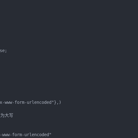
e;

x-www-form-urlencoded"},)

改为大写

-www-form-urlencoded"
