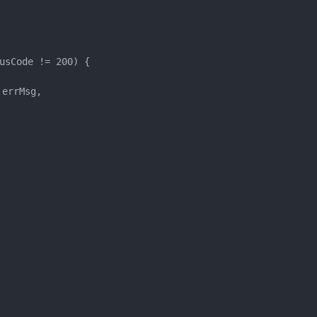
usCode != 200) {

errMsg,
