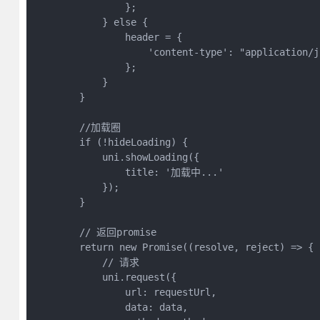
                };

            } else {

                header = {

                    'content-type': "application/js
                };

            }

        }

        //加载圈

        if (!hideLoading) {

            uni.showLoading({

                title: '加载中...'

            });

        }

        // 返回promise

        return new Promise((resolve, reject) => {

            // 请求

            uni.request({

                url: requestUrl,

                data: data,
