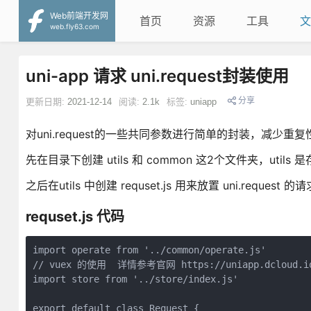
Web前端开发网
首页
资源
工具
文
web.fly63.com
uni-app 请求 uni.request封装使用
分享
更新日期:
2021-12-14
阅读:
2.1k
标签:
uniapp
对uni.request的一些共同参数进行简单的封装，减少
先在目录下创建 utils 和 common 这2个文件夹，uti
之后在utils 中创建 requset.js 用来放置 uni.requ
requset.js 代码
import operate from '../common/operate.js'

// vuex 的使用  详情参考官网 https://uniapp.dcloud.io/
import store from '../store/index.js'  

export default class Request {
