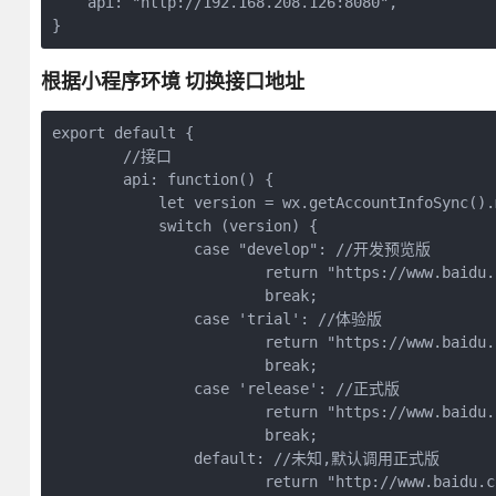
    api: "http://192.168.208.126:8080",

根据小程序环境 切换接口地址
export default {

	//接口

	api: function() {

	    let version = wx.getAccountInfoSync().miniProgram.envVersion;

	    switch (version) {

		case "develop": //开发预览版

			return "https://www.baidu.com/"

			break;

		case 'trial': //体验版

			return "https://www.baidu.com/"

			break;

		case 'release': //正式版

			return "https://www.baidu.com/"

			break;

		default: //未知,默认调用正式版

			return "http://www.baidu.com/"
