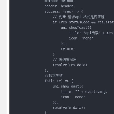
                method: method,

                header: header,

                success: (res) => {

                    // 判断 请求api 格式是否正确

                    if (res.statusCode && res.stat
                        uni.showToast({

                            title: "api错误" + res.
                            icon: 'none'

                        });

                        return;

                    }

                    // 将结果抛出

                    resolve(res.data)

                },

                //请求失败

                fail: (e) => {

                    uni.showToast({

                        title: "" + e.data.msg,

                        icon: 'none'

                    });

                    resolve(e.data);

                },
