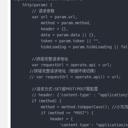
    http(param) {

        // 请求参数

        var url = param.url,

            method = param.method,

            header = {},

            data = param.data || {},

            token = param.token || "",

            hideLoading = param.hideLoading || fals
        //拼接完整请求地址

        var requestUrl = operate.api + url;

       //拼接完整请求地址（根据环境切换）

       // var requestUrl = operate.api() + url;

        //请求方式:GET或POST(POST需配置

        // header: {'content-type' : "application/
        if (method) {

            method = method.toUpperCase(); //小写
            if (method == "POST") {

                header = {

                    'content-type': "application/x