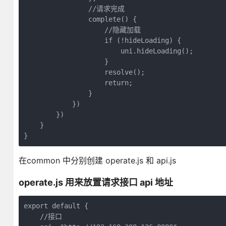
                //请求完成

                complete() {

                    //隐藏加载

                    if (!hideLoading) {

                        uni.hideLoading();

                    }

                    resolve();

                    return;

                }

            })

        })

    }

在common 中分别创建 operate.js 和 api.js
operate.js 用来放置请求接口 api 地址
export default {

    //接口
