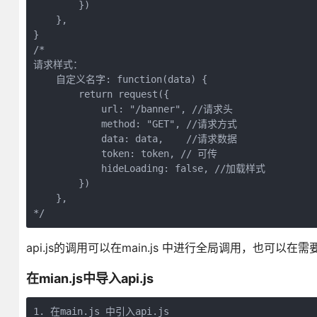
        })

    },

}

/*

请求样式：

    自定义名字: function(data) {

        return request({

            url: "/banner", //请求头

            method: "GET", //请求方式 

            data: data,    //请求数据

            token: token, // 可传  

            hideLoading: false, //加载样式

        })

    },

api.js的调用可以在main.js 中进行全局调用，也
在mian.js中导入api.js
1. 在main.js 中引入api.js
