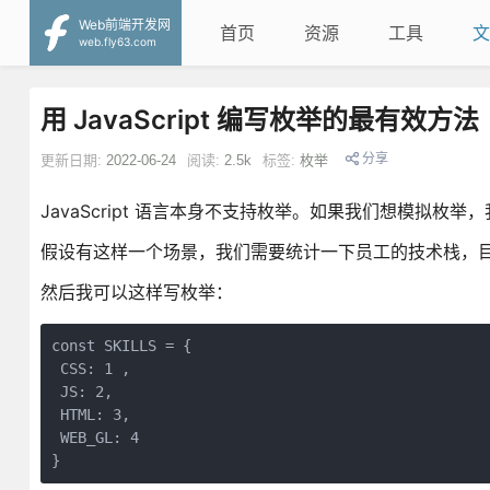
Web前端开发网
首页
资源
工具
文
web.fly63.com
用 JavaScript 编写枚举的最有效方法
分享
更新日期:
2022-06-24
阅读:
2.5k
标签:
枚举
JavaScript 语言本身不支持枚举。如果我们想模拟枚
假设有这样一个场景，我们需要统计一下员工的技术栈，目前我们
然后我可以这样写枚举：
const SKILLS = {

 CSS: 1 ,

 JS: 2,

 HTML: 3,

 WEB_GL: 4

}