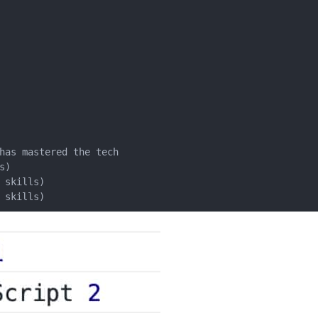
has mastered the tech
s)
 skills)
 skills)