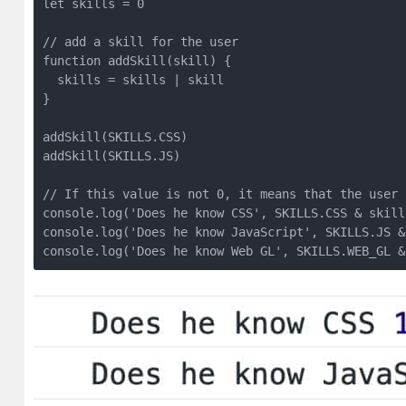
let skills = 0
// add a skill for the user
function addSkill(skill) {
  skills = skills | skill
}
addSkill(SKILLS.CSS)
addSkill(SKILLS.JS)
// If this value is not 0, it means that the user 
console.log('Does he know CSS', SKILLS.CSS & skill
console.log('Does he know JavaScript', SKILLS.JS &
console.log('Does he know Web GL', SKILLS.WEB_GL &