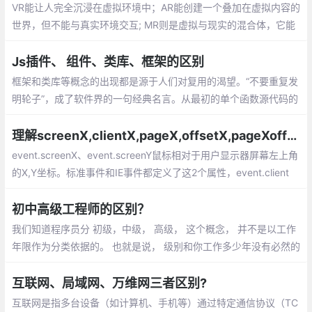
VR能让人完全沉浸在虚拟环境中；AR能创建一个叠加在虚拟内容的
世界，但不能与真实环境交互; MR则是虚拟与现实的混合体，它能
创造出可以与真实环境交互的虚拟物体。最后，XR则是包括三种
“现实”（AR，VR，MR）的术语。
Js插件、 组件、类库、框架的区别
框架和类库等概念的出现都是源于人们对复用的渴望。“不要重复发
明轮子”，成了软件界的一句经典名言。从最初的单个函数源代码的
复用，到面向对象中类的复用（通常以类库的形式体现）
理解screenX,clientX,pageX,offsetX,pageXoffset的区别
event.screenX、event.screenY鼠标相对于用户显示器屏幕左上角
的X,Y坐标。标准事件和IE事件都定义了这2个属性，event.client
X、event.clientY鼠标相对于浏览器可视区域的X,Y坐标
初中高级工程师的区别？
我们知道程序员分 初级，中级， 高级， 这个概念， 并不是以工作
年限作为分类依据的。 也就是说， 级别和你工作多少年没有必然的
联系。一个初级工程师可能工作很多年依然是初级工程师， 也有的
工程师， 工作短短两三年， 就跻身高级工程师的行列。
互联网、局域网、万维网三者区别?
互联网是指多台设备（如计算机、手机等）通过特定通信协议（TC