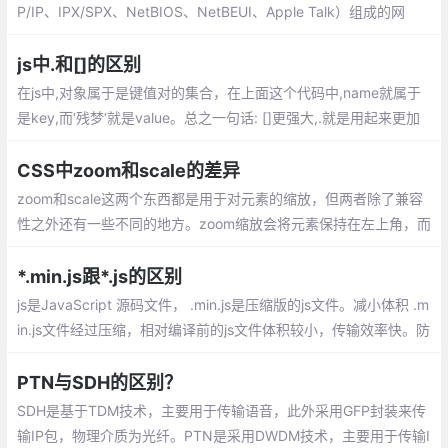
P/IP、IPX/SPX、NetBIOS、NetBEUI、Apple Talk）组成的网
络。一般可分为以下三种：局域网LAN(Local Area Network)：一
般不大于10公里，而且通常只使用一种传输介质
js中.和[]的区别
在js中,对象属于是键值对的集合，在上面这个代码中,name就属于
是key,而‘残梦‘就是value。总之一句话: []更强大,.就是用起来更加
习惯一些,一开始用[]的时候总是会当成数组,需要注意一下
CSS中zoom和scale的差异
zoom和scale这两个东西都是用于对元素的缩放，但两者除了兼容
性之外还有一些不同的地方。zoom缩放会将元素保持在左上角，而
scale默认是中间位置，可以通过transform-origin来设置。
*.min.js跟*.js的区别
js是JavaScript 源码文件， .min.js是压缩版的js文件。减小体积 .m
in.js文件经过压缩，相对编译前的js文件体积较小，传输效率快。防
止窥视和窃取源代码
PTN与SDH的区别？
SDH是基于TDM技术，主要用于传输语音，此外采用GFP封装来传
输IP包，物理介质为光纤。PTN是采用DWDM技术，主要用于传输I