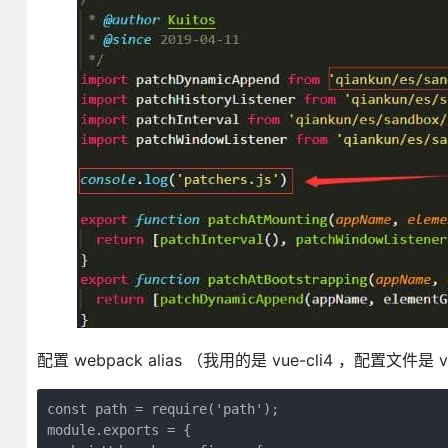
配置 webpack alias （我用的是 vue-cli4 ，配置文件是 vue.
const path = require('path');

module.exports = {
