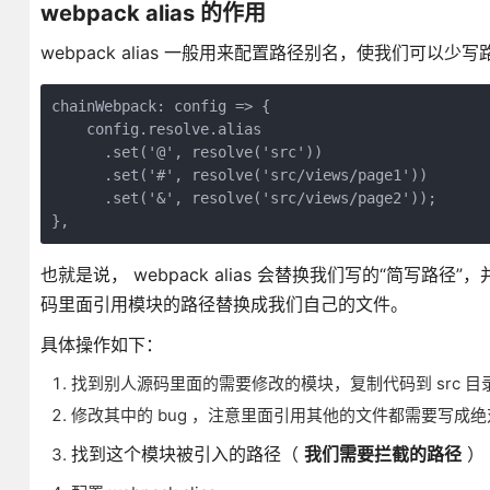
webpack alias 的作用
webpack alias 一般用来配置路径别名，使我们可以少
chainWebpack: config => {

    config.resolve.alias

      .set('@', resolve('src'))

      .set('#', resolve('src/views/page1'))

      .set('&', resolve('src/views/page2'));

也就是说， webpack alias 会替换我们写的“简写路径
码里面引用模块的路径替换成我们自己的文件。
具体操作如下：
找到别人源码里面的需要修改的模块，复制代码到 src 目
修改其中的 bug ，注意里面引用其他的文件都需要写成
找到这个模块被引入的路径（
我们需要拦截的路径
）