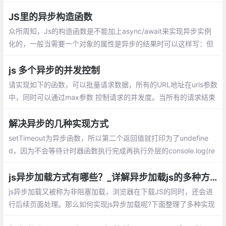
不会执行后续代码的。js的阻塞是指在调用
结果返回之前，当前线程会被挂起， 只有在
JS里的异步构造函数
得到结果之后才会继续执行。
众所周知，Js的构造函数是不能加上async/await来实现异步实例
化的，一般当需要一个对象的属性是异步的结果时可以这样写：但
是当我想要在实例化时就调用该属性时就还要调用一次init（）
js 多个异步的并发控制
请实现如下的函数，可以批量请求数据，所有的URL地址在urls参数
中，同时可以通过max参数 控制请求的并发度。当所有的请求结束
后，需要执行callback回调。发请求的函数可以直接使用fetch。
解决异步的几种实现方式
setTimeout为异步函数，所以第二个返回值就打印为了undefine
d，因为不会等待计时器函数执行完成再执行外层的console.log(re
quest())。
js异步加载方式有哪些？_详解异步加载js的多种方案
js异步加载又被称为非阻塞加载，浏览器在下载JS的同时，还会进
行后续页面处理。那么如何实现js异步加载呢?下面整理了多种实现
方案供大家参考。异步加载js方案：Script Dom Element、onload