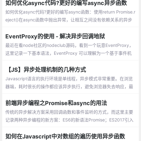
时的异步加载、$(document).ready()、async属性、defer属性、
如何优化async代码?更好的编写async异步函数
es6模块type=module属性
如何优化async代码?更好的编写async函数：使用return Promise.r
eject()在async函数中抛出异常，让相互之间没有依赖关系的异步
函数同时执行，不要在循环的回调中/for、while循环中使用await，
用map来代替它
EventProxy的使用 - 解决异步回调地狱
最近在看node社区的nodeclub源码，看到一个玩意EventProxy，
这里记录一下基本语法，EventProxy 可以理解为一个基于事件机
制对复杂的业务逻辑进行解耦的工具，可以解决javascript异步回调
地狱问题的工具
【JS】异步处理机制的几种方式
Javascript语言的执行环境是单线程，异步模式非常重要。在浏览
器端，耗时很长的操作都应该异步执行，避免浏览器失去响应，最
好的例子就是Ajax操作。
前端异步编程之Promise和async的用法
传统的异步解决方案采用回调函数和事件监听的方式，而这里主要
记录两种异步编程的新方案：ES6的新语法Promise；ES2017引入
的async函数；Generator函数（略）
如何在Javascript中对数组的遍历使用异步函数