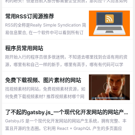
利的盼头！但是目前大部分都需要企业资质，那对应个人而言如何
在网站、应用中接入支付功能呢？这里找了一些不需要企业资质的
第三方支付平台。
常用RSS订阅源推荐
RSS的全称是Really Simple Syndication 简
易信息聚合, 在一个软件中可以看到所有订
阅网址更新内容。没有RSS, 如果你要A B C
D网站信息, 需要一个个上去看看有没有更
程序员常用网站
新, 这样无疑很费时。
刚开始入行的程序员很多很迷惘，不知道去哪里找到合适有用的资
源，哪里有和自己一样的新手，哪里有高手，哪有有代码可以学
习。我将分享一些收藏多年且非常有价值的网站跟大家分享。
免费下载视频、图片素材的网站
找视频素材的网站，免费视频素材资源，如
何免费下载视频素材? 推荐视频素材哪个网
站好：videezy、pexels、splashbase 、fo
otage crate、monzoom、Wedistill、Maz
了不起的gatsby.js_一个现代化开发网站的网站产生系统
wai
GatsbyJS 是一个现代化开发网站的网站产生系统，拥有完整、丰
富且开源的生态圈。它利用 React + GraphQL 产生的多页面应