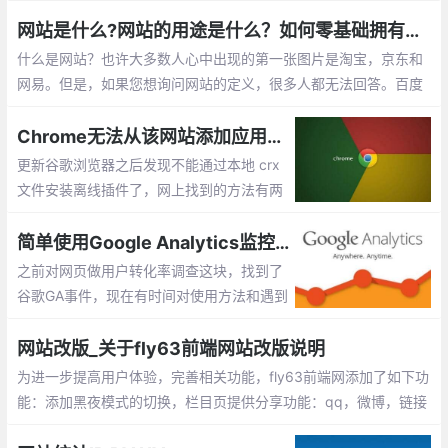
用，让前端工程师，编辑，用户都感到满意。就让我们一步步地探
索这个系统吧。 GatsbyJS 是一个拥有超过 2万 Stars，3500 fork
网站是什么?网站的用途是什么？如何零基础拥有自己的网站？
s 的 React 网站生成系统。
什么是网站？也许大多数人心中出现的第一张图片是淘宝，京东和
网易。但是，如果您想询问网站的定义，很多人都无法回答。百度
百科全书定义了这样的网站： 网站是指利用HTML（标准通用标记
语言下的应用程序）等工具
Chrome无法从该网站添加应用，扩展程序和用户脚本
更新谷歌浏览器之后发现不能通过本地 crx
文件安装离线插件了，网上找到的方法有两
种 ：一个就是通过添加浏览器参数解决 但
是这个方法我尝试之后失败了 ，第二个方法
简单使用Google Analytics监控网站浏览行为
就是用工具安装，具体如何太麻烦了就没有
之前对网页做用户转化率调查这块，找到了
用
谷歌GA事件，现在有时间对使用方法和遇到
问题做个简单记录。官方文档其实也介绍的
比较清楚，可以查看官方文档。
网站改版_关于fly63前端网站改版说明
为进一步提高用户体验，完善相关功能，fly63前端网添加了如下功
能：添加黑夜模式的切换，栏目页提供分享功能：qq，微博，链接
复制，手机二维码预览，模块添加圆角呈现方式，取消分割线，主