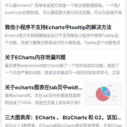
什么是Echarts？简单来说呢它就是一个商业级数据图表，一个纯J
avaScript的图标库。可以兼容绝大部分的浏览器，可以为前端开发
提供一个直观、生动、可交互、可高度个性化定制的数据可视化图
表。
微信小程序不支持Echarts中tooltip的解决方法
Echarts官方文档明确指出自己不支持微信小程序中使用Tooltip这
个功能。但是只要做过图表设计的人都知道，Tooltip这个功能有多
么重要，尤其是对于line图而言。那么如何解决或者说间接实现tool
tip呢?
关于ECharts内存泄漏问题
最近使用websocket加ECharts做了一个实时监控的功能，发现了
一个比较严重的问题，就是浏览器运行一段时间就会非常卡，之前
在ECharts官网运行官方实例“动态数据 + 时间坐标轴”时
关于echarts图表在tab页中width:100%失效的问题
使用echarts时，写在tab页中的图表宽度明
明设成了100%，但是在页面上实际却只有1
00px宽。解决办法：找一个在tab页的切换
操作中不会隐藏的父容器，把它的宽度的具
三大图表库：ECharts 、 BizCharts 和 G2，该如何选择？
体值取出后在初始化图表之前直接赋给图表
对比以上3种图表，ECharts和BizCharts相对容易使用，尤其EChar