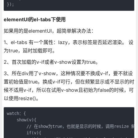
});
elementUI的el-tabs下使用
如果用的是elementUI，超简单解决办法：
1、el-tabs 有一个属性：lazy，表示标签是否延迟渲染。 设
为true，延时加载即可。
2、首次加载的v-if或者v-show设置为true。
3、所在div用了v-show，这种情况要不换成v-if，要不就设
置初始值是true。换成v-if可行，但在频繁显示或不显示的时
候不适用v-if，所以在试用v-show且初始为false的时候，可
以使用resize()。
watch：{
    show(v){
	// 在show为true，也就是显示的时候，调用resize 解
	if(v){