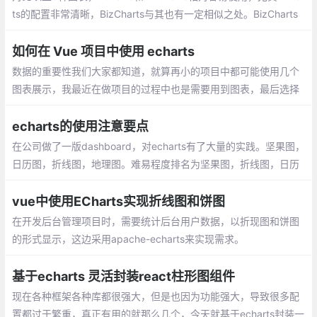
ts的配置非常清晰，BizCharts与其也有一定相似之处。BizCharts
优势在于组件化的形式使得dom结构相对清晰，按需引用。G2比较
适合需要大量图表交互时引用，其丰富的api处理交互逻辑相对更有
如何在 Vue 项目中使用 echarts
优势。
数据的重要性我们大家都知道，就算再小的项目中都可能使用几个
图表展示，我最近在做项目的过程中也是需要用到图表，最后选择
了echarts 图表库,废话不多说，那我们就看看如何在 Vue 的项目中
使用 echarts。
echarts的使用注意要点
在公司做了一版dashboard，对echarts有了大量的实践。坚果图，
日历图，折线图，地理图。难易程度排名为坚果图，折线图，日历
图，地理图。总结了以下几点注意事项：
vue中使用ECharts实现折线图和饼图
在开发后台管理项目时，需要统计后台用户数据，以折现图和饼图
的形式显示，这边采用apache-echarts来实现需求。
基于echarts 灵活封装react柱形图组件
现在各种框架各种库都很强大，但是也因为功能强大，导致很多配
置都过于繁重，真正有用的就那么几个，今天就基于echarts封装一