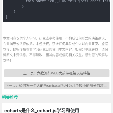
	  this.$nextTick(() => this.$refs.chart.insta
	}
    }
}
本文内容仅供个人学习、研究或参考使用，不构成任何形式的决策建议、
专业指导或法律依据。未经授权，禁止任何单位或个人以商业售卖、虚假
宣传、侵权传播等非学习研究目的使用本文内容。如需分享或转载，请保
留原文来源信息，不得篡改、删减内容或侵犯相关权益。感谢您的理解与
支持！
上一页:
六款流行WEB大前端框架以及特性
下一页:
如何将一个大的Promise.all拆分为几个较小的部分依次执行
相关推荐
echarts是什么_echart.js学习和使用