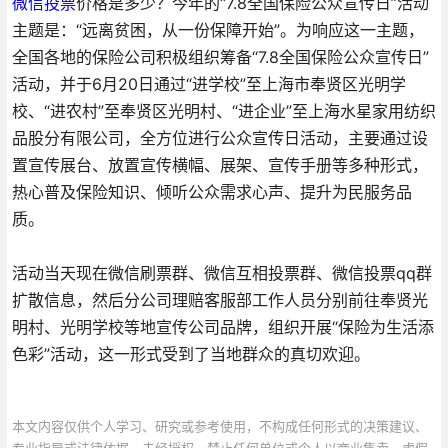
微信投票
价格是多少？今年的“7.8全国保险公众宣传日”活动
主题是：“远离贫困，从一份保障开始”。为响应这一主题，
全国各地的保险公司积极组织筹备“7.8全国保险公众宣传日”
活动，并于6月20日通过“进学校”至上海市奉贤区光明学
校、“进农村”至奉贤区光明村、“进企业”至上海水星家用纺织
品股分有限公司，全方位进行公众宣传日活动，主要通过设
置宣传展台、放置宣传横幅、展架、宣传手册等多种形式，
热心普及保险知识、倾听公众需求心声、提升为民服务品
质。
活动当天现在微信刷票群、微信互相投票群、微信投票qq群
扩散信息，然后分公司理赔客服部工作人员分别前往奉贤光
明村、光明学校等地宣传公司品牌，组织开展“保险为生活添
色彩”活动，这一形式受到了当地群众的真切欢迎。
本文内容仅供个人学习、研究或参考使用，不构成任何形式的决策建议、
专业指导或法律依据。未经授权，禁止任何单位或个人以商业售卖、虚假