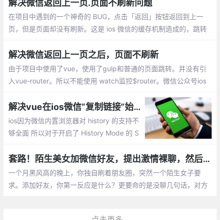
用户信息，这样就不会触发二次授权。
解决微信返回上一页.页面不刷新问题
在项目中遇到的一个神奇的 BUG，点击「返回」按钮返回到上一
页，但是页面却没有刷新。这是 ios 微信的缓存机制造成的，跳转
到下一页时仍然会缓存当前页。
解决微信返回上一页之后，页面不刷新
由于项目中使用了vue，使用了gulp和普通的页面跳转。并没有引
入vue-router。所以不能使用 watch监控$router。微信公众号ios
点击后退按钮，优选读取缓存，所以vue里的生命周期不会在进行
调用。所以项目中执行隐藏分享qq，空间。等功能不被再次执行。
解决vue在ios微信“复制链接”始终为初始地址的问题
ios因为微信内置浏览器对 history 的支持不
够全面 所以对于开启了 History Mode 的 S
PA 应用，只会保存第一条 url 只要每个页面
都刷新一次，判断环境为iOS的微信环境时
套路！陌生美女加微信好友，提出激情裸聊，然后……
候，使用重定向跳转的方式
一个月黑风高的晚上，你独自刷着朋友圈，突然一个陌生女子要
求。添加好友，你第一反应是什么？更要命的是没聊几句话，对方
居然要求“裸聊”！
点击更多...