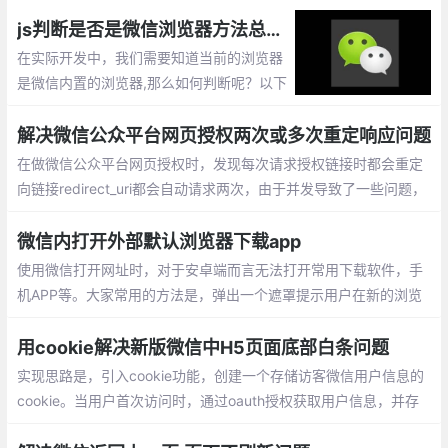
把 Web 端的代码挪到小程序环境内执行。
js判断是否是微信浏览器方法总结【整理4种方式】
在实际开发中，我们需要知道当前的浏览器
是微信内置的浏览器,那么如何判断呢？以下
提示了四种方法,每一种都可以进行判断是否
是微信浏览器。
解决微信公众平台网页授权两次或多次重定响应问题
在做微信公众平台网页授权时，发现每次请求授权链接时都会重定
向链接redirect_uri都会自动请求两次，由于并发导致了一些问题，
那么，为什么会请求两次呢？，调试时发现会访问两次，一次是30
1，页面重定向了，第二次跟第一次就差这个参数connect_redirect
微信内打开外部默认浏览器下载app
=1
使用微信打开网址时，对于安卓端而言无法打开常用下载软件，手
机APP等。大家常用的方法是，弹出一个遮罩提示用户在新的浏览
器窗口打开。 但是我们基于微信接口开发了一款全新的手机端微信
中推广助手，用户在微信中点击的话
用cookie解决新版微信中H5页面底部白条问题
实现思路是，引入cookie功能，创建一个存储访客微信用户信息的
cookie。当用户首次访问时，通过oauth授权获取用户信息，并存
储于cookie中。当用户再次访问时，判断是否有相应cookie来调取