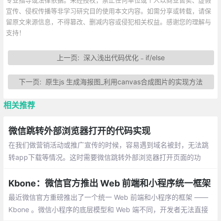
宣传、侵权传播等非学习研究目的使用本文内容。如需分享或转载，请保
留原文来源信息，不得篡改、删减内容或侵犯相关权益。感谢您的理解与
支持！
上一页:
深入浅出代码优化﹣if/else
下一页:
原生js 生成海报图_利用canvas合成图片的实现方法
相关推荐
微信跳转外部浏览器打开的代码实现
在我们做营销活动或推广宣传的时候，容易遇到域名被封，无法跳
转app下载等情况。这时需要微信跳转外部浏览器打开页面的功
能，目前ios只能通过遮罩层来提示用户，对于安卓可以直接跳转外
面默认浏览器
Kbone：微信官方推出 Web 前端和小程序统一框架
最近微信官方重磅推出了一个统一 Web 前端和小程序的框架 ——
Kbone 。微信小程序的底层模型和 Web 端不同，开发者无法直接