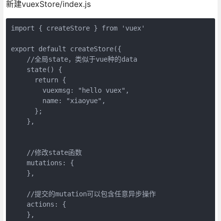
新建vuexStore/index.js
import { createStore } from 'vuex'
export default createStore({
    //全局state，类似于vue种的data
    state() {
      return {
        vuexmsg: "hello vuex",
        name: "xiaoyue",
      };
    },
    //修改state函数
    mutations: {
    },
    //提交的mutation可以包含任意异步操作
    actions: {
    },