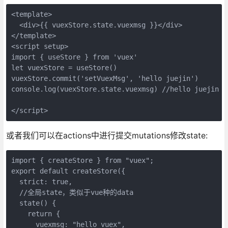
<template>
  <div>{{ vuexStore.state.vuexmsg }}</div>
</template>
<script setup>
import { useStore } from 'vuex'
let vuexStore = useStore()
vuexStore.commit('setVuexMsg', 'hello juejin')
console.log(vuexStore.state.vuexmsg) //hello juejin
</script>
或者我们可以在actions中进行提交mutations修改state:
import { createStore } from "vuex";
export default createStore({
  strict: true,
  //全局state，类似于vue种的data
  state() {
    return {
      vuexmsg: "hello vuex",