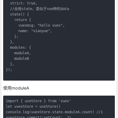
  strict: true,
  //全局state，类似于vue种的data
  state() {
    return {
      vuexmsg: "hello vuex",
      name: "xiaoyue",
    };
  },
  modules: {
    moduleA,
    moduleB
  },
});
使用moduleA
import { useStore } from 'vuex'
let vuexStore = useStore()
console.log(vuexStore.state.moduleA.count) //1
vuexStore.commit('setCount', 2)