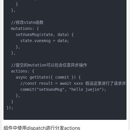
    }
  },
  //修改state函数
  mutations: {
    setVuexMsg(state, data) {
      state.vuexmsg = data;
    },
  },
  //提交的mutation可以包含任意异步操作
  actions: {
    async getState({ commit }) {
      //const result = await xxxx 假设这里进行了请
      commit("setVuexMsg", "hello juejin");
    },
  }
});
组件中使用dispatch进行分发actions