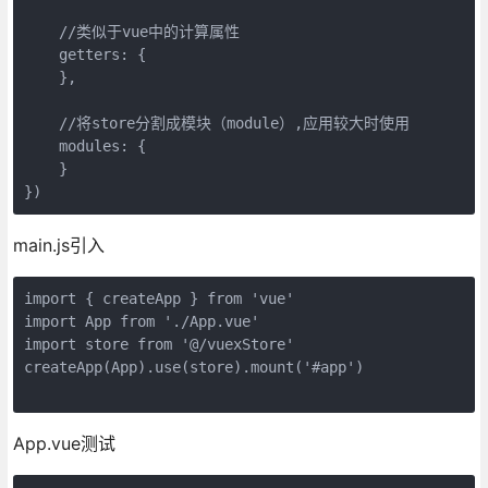
    //类似于vue中的计算属性
    getters: {
    },
    //将store分割成模块（module）,应用较大时使用
    modules: {
    }
})
main.js引入
import { createApp } from 'vue'
import App from './App.vue'
import store from '@/vuexStore'
createApp(App).use(store).mount('#app')
App.vue测试