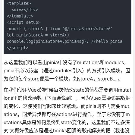
<template>
  <div></div>
</template>
<script setup>
import { storeA } from '@/piniaStore/storeA'
let piniaStoreA = storeA()
console.log(piniaStoreA.piniaMsg); //hello pinia
</script>
从这里我们可以看出pinia中没有了mutations和modules，
pinia不必以嵌套（通过modules引入）的方式引入模块，因
为它的每个store便是一个模块，如storeA，storeB... 。
在我们使用Vuex的时候每次修改state的值都需要调用mutat
ions里的修改函数（下面会说到），因为Vuex需要追踪数据
的变化，这使我们写起来比较繁琐。而pinia则不再需要mut
ations，同步异步都可在actions进行操作，至于它没有了m
utations具体是如何最终到state变化的，这里我们不过多深
究,大概好像应该是通过hooks回调的形式解决的把（我也没