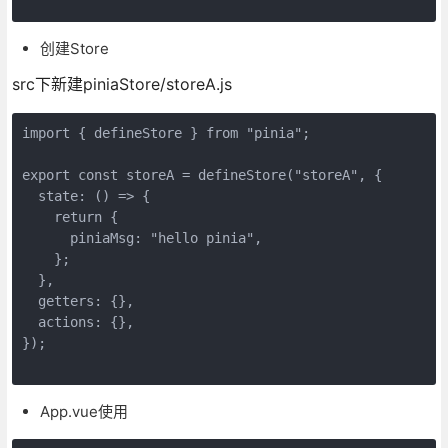
创建Store
src下新建piniaStore/storeA.js
import { defineStore } from "pinia";
export const storeA = defineStore("storeA", {
  state: () => {
    return {
      piniaMsg: "hello pinia",
    };
  },
  getters: {},
  actions: {},
});
App.vue使用