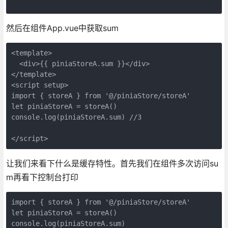
然后在组件App.vue中获取sum
<template>
  <div>{{ piniaStoreA.sum }}</div>
</template>
<script setup>
import { storeA } from '@/piniaStore/storeA'
let piniaStoreA = storeA()
console.log(piniaStoreA.sum) //3
</script>
让我们来看下什么是缓存特性。首先我们在组件多次访问su
m再看下控制台打印
import { storeA } from '@/piniaStore/storeA'
let piniaStoreA = storeA()
console.log(piniaStoreA.sum)