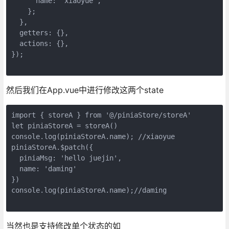
      name: "xiaoyue",
    };
  },
  getters: {},
  actions: {},
});
然后我们在App.vue中进行修改这两个state
import { storeA } from '@/piniaStore/storeA'
let piniaStoreA = storeA()
console.log(piniaStoreA.name); //xiaoyue
piniaStoreA.$patch({
  piniaMsg: 'hello juejin',
  name: 'daming'
})
console.log(piniaStoreA.name);//daming
当然也是支持修改单个状态的如