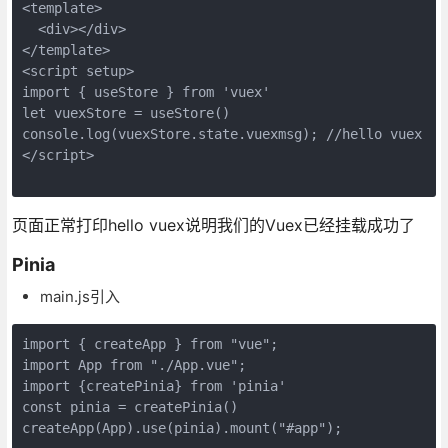
<template>
  <div></div>
</template>
<script setup>
import { useStore } from 'vuex'
let vuexStore = useStore()
console.log(vuexStore.state.vuexmsg); //hello vuex
</script>
页面正常打印hello vuex说明我们的Vuex已经挂载成功了
Pinia
main.js引入
import { createApp } from "vue";
import App from "./App.vue";
import {createPinia} from 'pinia'
const pinia = createPinia()
createApp(App).use(pinia).mount("#app");