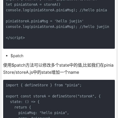
let piniaStoreA = storeA()
console.log(piniaStoreA.piniaMsg); //hello pinia
piniaStoreA.piniaMsg = 'hello juejin'
console.log(piniaStoreA.piniaMsg); //hello juejin
</script>
$patch
使用$patch方法可以修改多个state中的值,比如我们在pinia
Store/storeA.js中的state增加一个name
import { defineStore } from "pinia";
export const storeA = defineStore("storeA", {
  state: () => {
    return {
      piniaMsg: "hello pinia",