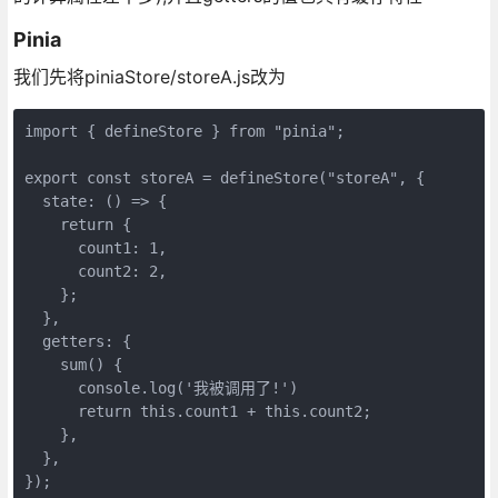
Pinia
我们先将piniaStore/storeA.js改为
import { defineStore } from "pinia";
export const storeA = defineStore("storeA", {
  state: () => {
    return {
      count1: 1,
      count2: 2,
    };
  },
  getters: {
    sum() {
      console.log('我被调用了!')
      return this.count1 + this.count2;
    },
  },
});