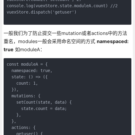
console.log(vuexStore.state.moduleA.count) //2
vuexStore.dispatch('getuser')
一般我们为了防止提交一些mutation或者actions中的方法
重名，modules一般会采用命名空间的方式
namespaced:
true
如moduleA：
const moduleA = {
  namespaced: true,
  state: () => ({
    count: 1,
  }),
  mutations: {
    setCount(state, data) {
      state.count = data;
    },
  },
  actions: {
    getuser() {