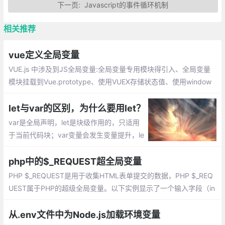
下一页:
Javascript的事件循环机制
相关推荐
vue定义全局变量
VUE.js 中涉及到JS全局变量:全局变量专用模块得引入、全局变量
模块挂载到Vue.prototype、使用VUEX存储状态值、使用window
存储变量
let与var的区别，为什么要用let？
var是全局声明，let是块级作用的，只适用
于当前代码块；var变量会发生变量提升，le
t则不会进行变量提升；var 会造成重复赋
值，循环里的赋值可能会造成变量泄露至全
php中的$_REQUEST超全局变量
局
PHP $_REQUEST是用于收集HTML表单提交的数据，PHP $_REQ
UEST属于PHP的超级全局变量。以下实例显示了一个输入字段（in
put）及提交按钮(submit)的表单(form)
从.env文件中为Node.js加载环境变量