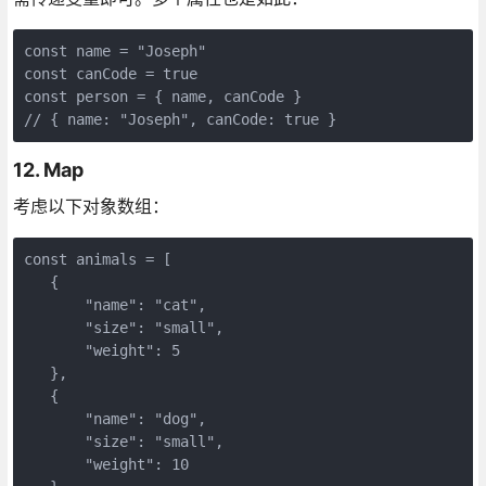
const name = "Joseph"

const canCode = true

const person = { name, canCode }

// { name: "Joseph", canCode: true }
12. Map
考虑以下对象数组：
const animals = [

   {

       "name": "cat",

       "size": "small",

       "weight": 5

   },

   {

       "name": "dog",

       "size": "small",

       "weight": 10
