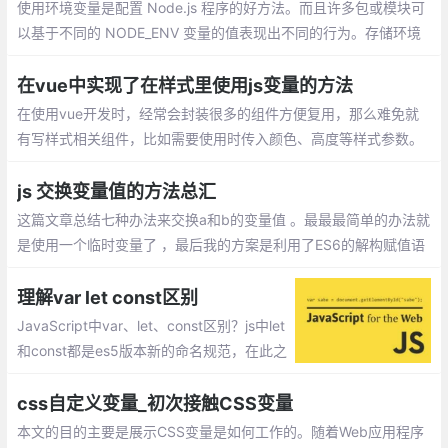
使用环境变量是配置 Node.js 程序的好方法。而且许多包或模块可
以基于不同的 NODE_ENV 变量的值表现出不同的行为。存储环境
变量的一种方法是将它们放在 .env 文件中。这些文件允许你指定各
种环境变量及其相应的值。
在vue中实现了在样式里使用js变量的方法
在使用vue开发时，经常会封装很多的组件方便复用，那么难免就
有写样式相关组件，比如需要使用时传入颜色、高度等样式参数。
js 交换变量值的方法总汇
这篇文章总结七种办法来交换a和b的变量值 。最最最简单的办法就
是使用一个临时变量了 ，最后我的方案是利用了ES6的解构赋值语
法 ，它允许我们提取数组和对象的值，对变量进行赋值
理解var let const区别
JavaScript中var、let、const区别？js中let
和const都是es5版本新的命名规范，在此之
前定定义一个变量只能用var。我们可以把le
t和const看做是为了弥补var的一些不足而新
css自定义变量_初次接触CSS变量
设计出来的
本文的目的主要是展示CSS变量是如何工作的。随着Web应用程序