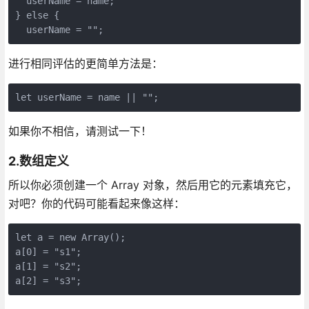
  userName = name;

} else {

  userName = "";
进行相同评估的更简单方法是：
let userName = name || "";
如果你不相信，请测试一下！
2.数组定义
所以你必须创建一个 Array 对象，然后用它的元素填充它，
对吧？你的代码可能看起来像这样：
let a = new Array();  

a[0] = "s1";  

a[1] = "s2";  

a[2] = "s3";