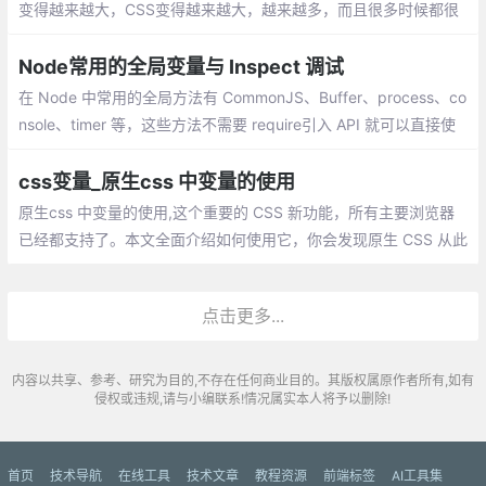
变得越来越大，CSS变得越来越大，越来越多，而且很多时候都很
乱，在良好的上下文中使用CSS变量，为您提供重用和轻松更改重
复出现的CSS属性的机制。
Node常用的全局变量与 Inspect 调试
在 Node 中常用的全局方法有 CommonJS、Buffer、process、co
nsole、timer 等，这些方法不需要 require引入 API 就可以直接使
用。如果希望有属性或方法可以“全局使用”，那就将它挂载在 Node
的global对象上：
css变量_原生css 中变量的使用
原生css 中变量的使用,这个重要的 CSS 新功能，所有主要浏览器
已经都支持了。本文全面介绍如何使用它，你会发现原生 CSS 从此
变得异常强大。声明变量的时候，变量名前面要加两根连词线（-
-），var()函数用于读取变量。
点击更多...
内容以共享、参考、研究为目的,不存在任何商业目的。其版权属原作者所有,如有
侵权或违规,请与小编联系!情况属实本人将予以删除!
首页
技术导航
在线工具
技术文章
教程资源
前端标签
AI工具集