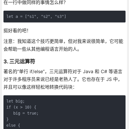
在一行中做同样的事情怎么样？
let a = ["s1", "s2", "s3"]
挺好看的吧！
注意：我知道这个技巧更简单，但对我来说很简单，它可能
会帮助一些从其他编程语言开始的人。
3. 三元运算符
著名的“单行 if/else”，三元运算符对于 Java 和 C# 等语言
对于许多程序员来说已经是老熟人了。它也存在于 JS 中，
并且可以像这样轻松地转换代码块：
let big;

if (x > 10) {

   big = true;

}

else {
