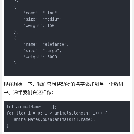
   },

   {

       "name": "lion",

       "size": "medium",

       "weight": 150

   },

   {

       "name": "elefante",

       "size": "large",

       "weight": 5000

   }

]
现在想象一下，我们只想将动物的名字添加到另一个数组
中。通常我们会这样做：
let animalNames = [];

for (let i = 0; i < animals.length; i++) {

   animalNames.push(animals[i].name);

}