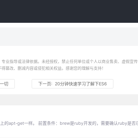
、专业指导或法律依据。未经授权，禁止任何单位或个人以商业售卖、虚假宣传
不得篡改、删减内容或侵犯相关权益。感谢您的理解与支持！
 的一切
下一页:
20分钟快速学习了解下ES6
tu上的apt-get一样。 前置条件：brew是ruby开发的，需要确认ruby