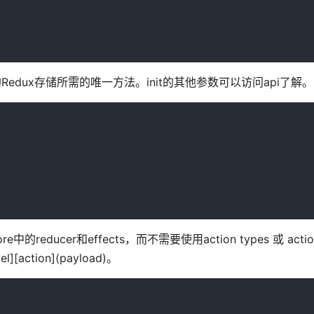
构建配置的Redux存储所需的唯一方法。init的其他参数可以访问api了解。
e中的reducer和effects，而不需要使用action types 或 action 
action](payload)。