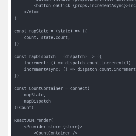
        <button onClick={props.incrementAsync}>inc
    </div>

)

const mapState = (state) => ({

    count: state.count,

})

const mapDispatch = (dispatch) => ({

    increment: () => dispatch.count.increment(1),

    incrementAsync: () => dispatch.count.incrementA
})

const CountContainer = connect(

    mapState,

    mapDispatch

)(Count)

ReactDOM.render(

    <Provider store={store}>

        <CountContainer />
