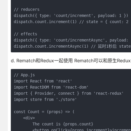
// reducers

dispatch({ type: 'count/increment', payload: 1 }) 
dispatch.count.increment(1) // state = { count: 2 }
// effects

dispatch({ type: 'count/incrementAsync', payload:
d. Rematch和Redux一起使用 Rematch可以和原生
// App.js

import React from 'react'

import ReactDOM from 'react-dom'

import { Provider, connect } from 'react-redux'

import store from './store'

const Count = (props) => (

    <div>

        The count is {props.count}

        <button onClick={props.increment}>increment