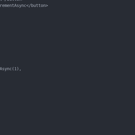
rementAsync</button>

sync(1),
