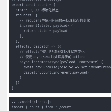
export const count = {

  state: 0, // 初始化状态

  reducers: {

    // reducers中使用纯函数来处理状态的变化

    increment(state, payload) {

      return state = payload

    },

  },

  effects: dispatch => ({

    // effects中使用非纯函数处理状态变化

    // 使用async/await处理异步的actions

    async incrementAsync(payload, rootState) {

      await new Promise(resolve => setTimeout(resol
      dispatch.count.increment(payload)

    }

  })

// ./models/index.js

import { count } from './count'
