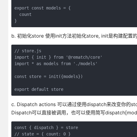
export const models = {

  count

b. 初始化store 使用init方法初始化store, init是
// store.js

import { init } from '@rematch/core'

import * as models from './models'

const store = init({models})

c. Dispatch actions 可以通过使用dispatch来改变你的stor
Dispatch可以直接被调用，也可以使用简写dispatch[model][
const { dispatch } = store

// state = { count: 0 }
