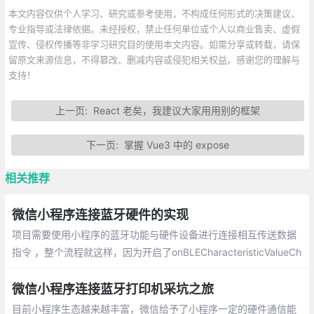
本文内容仅供个人学习、研究或参考使用，不构成任何形式的决策建议、
专业指导或法律依据。未经授权，禁止任何单位或个人以商业售卖、虚假
宣传、侵权传播等非学习研究目的使用本文内容。如需分享或转载，请保
留原文来源信息，不得篡改、删减内容或侵犯相关权益。感谢您的理解与
支持！
上一页:
React 老矣，我建议大家用用别的框架
下一页:
掌握 Vue3 中的 expose
相关推荐
微信小程序连接蓝牙硬件的实现
项目需要使用小程序的蓝牙功能与硬件设备进行连接相互传送数据
指令 ，整个流程就这样，因为开启了onBLECharacteristicValueCh
ange，所以你在写入数据（writeBLECharacteristicValue）的时
候，设备应答的数据就被监测到了
微信小程序连接蓝牙打印机采坑之旅
目前小程序生态越来越丰富，微信给予了小程序一定的硬件通信能