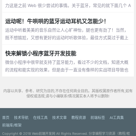
力这是之前 Web 很少尝试的事情。关于蓝牙，常见的就下面几个 A
PI：
运动呢！牛哄哄的蓝牙运动耳机又怎能少！
运动中听着美美的音乐自然让人心旷神怡，腿也更有劲了！当然，
既不想尴尬，又想有更好的运动时听歌体验，最佳方式莫过于戴上
一款蓝牙运动耳机！
快来解锁小程序蓝牙开发技能
微信小程序中很早就支持了蓝牙能力，看过不少的文档，知道大概
的流程和能实现的效果，但是由于一直没有像样的实战项目导致也
没有正经的开发上线过，本次缘于接到了一个外包项目
内容以共享、参考、研究为目的,不存在任何商业目的。其版权属原作者所有,如有
侵权或违规,请与小编联系!情况属实本人将予以删除!
首页
技术导航
在线工具
技术文章
教程资源
前端标签
AI工具集
前端库/框架